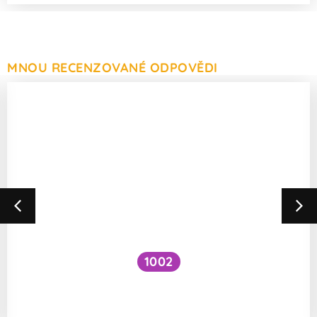
MNOU RECENZOVANÉ ODPOVĚDI
1002
Má užívání tryptofanu nějaké negativní
dopady?