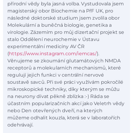
přírodní vědy byla jasná volba. Vystudovala jsem
magisterský obor Biochemie na PřF UK, pro
následné doktorské studium jsem zvolila obor
Molekulární a buněčná biologie, genetika a
virologie. Zázemím pro můj dizertační projekt se
stalo Oddělení neurochemie v Ústavu
experimentální medicíny AV ČR
(
https://www.instagram.com/iemcas/
).
Věnujeme se zkoumání glutamátových NMDA
receptorů a molekularních mechanismů, které
regulují jejich funkci v centrální nervové
soustavě savců. Při své práci využívám pokročilé
mikroskopické techniky, díky kterým se můžu
na neurony dívat pěkně zblízka :-) Ráda se
účastním popularizačních akcí jako Veletrh vědy
nebo Den otevřených dveří, na kterých
můžeme odhalit kouzla, která se v laboratořích
odehrávají.