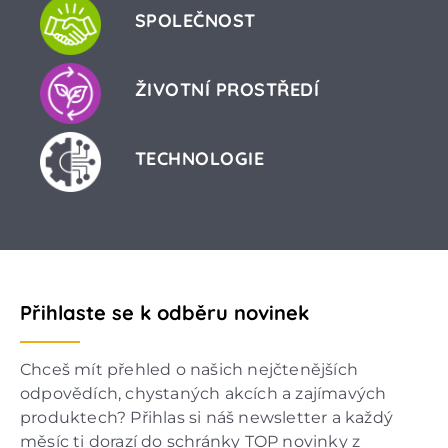
SPOLEČNOST
ŽIVOTNÍ PROSTŘEDÍ
TECHNOLOGIE
Přihlaste se k odběru novinek
Chceš mít přehled o našich nejčtenějších
odpovědích, chystaných akcích a zajímavých
produktech? Přihlas si náš newsletter a každý
měsíc ti dorazí do schránky TOP novinky z