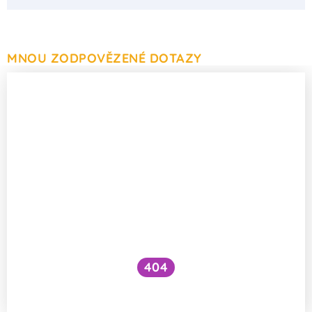
MNOU ZODPOVĚZENÉ DOTAZY
404
Proč škrábání přináší úlevu?