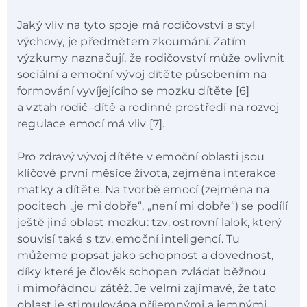
Jaký vliv na tyto spoje má rodičovství a styl
výchovy, je předmětem zkoumání. Zatím
výzkumy naznačují, že rodičovství může ovlivnit
sociální a emoční vývoj dítěte působením na
formování vyvíjejícího se mozku dítěte [6]
a vztah rodič–dítě a rodinné prostředí na rozvoj
regulace emocí má vliv [7].
Pro zdravý vývoj dítěte v emoční oblasti jsou
klíčové první měsíce života, zejména interakce
matky a dítěte. Na tvorbě emocí (zejména na
pocitech „je mi dobře“, „není mi dobře“) se podílí
ještě jiná oblast mozku: tzv. ostrovní lalok, který
souvisí také s tzv. emoční inteligencí. Tu
můžeme popsat jako schopnost a dovednost,
díky které je člověk schopen zvládat běžnou
i mimořádnou zátěž. Je velmi zajímavé, že tato
oblast je stimulována příjemnými a jemnými