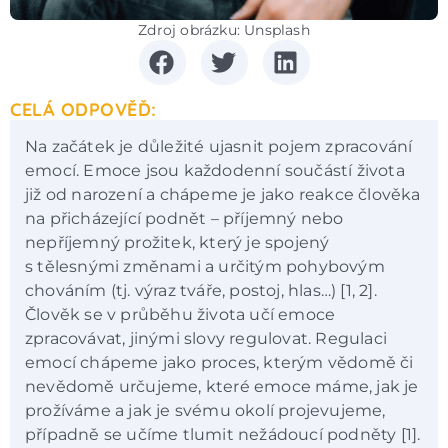
Zdroj obrázku: Unsplash
CELÁ ODPOVĚĎ:
Na začátek je důležité ujasnit pojem zpracování
emocí. Emoce jsou každodenní součástí života
již od narození a chápeme je jako reakce člověka
na přicházející podnět – příjemný nebo
nepříjemný prožitek, který je spojený
s tělesnými změnami a určitým pohybovým
chováním (tj. výraz tváře, postoj, hlas…) [1, 2].
Člověk se v průběhu života učí emoce
zpracovávat, jinými slovy regulovat. Regulaci
emocí chápeme jako proces, kterým vědomě či
nevědomě určujeme, které emoce máme, jak je
prožíváme a jak je svému okolí projevujeme,
případně se učíme tlumit nežádoucí podněty [1].