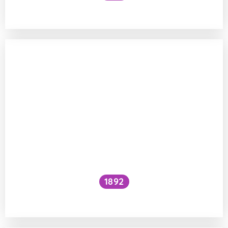
Co je to cefalický inzulínový reflex?
1892
Je kočičí předení dobré pro lidské zdraví?