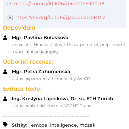
[7]
https://doi.org/10.1016/j.tine.2019.100118
[8]
https://doi.org/10.1016/j.jaac.2020.08.012
Odpovídala
Mgr. Pavlína Bulušková
Univerzita Hradec Králové, Ústav primární, preprimární
a speciální pedagogiky
Odborná recenze:
Mgr. Petra Zahumenská
Ústav experimentální medicíny AV ČR
Editace textu:
Ing. Kristýna Lapčíková, Dr. sc. ETH Zürich
Ústav analytické chemie, VŠCHT Praha
,
,
Štítky:
emoce
inteligence
mozek