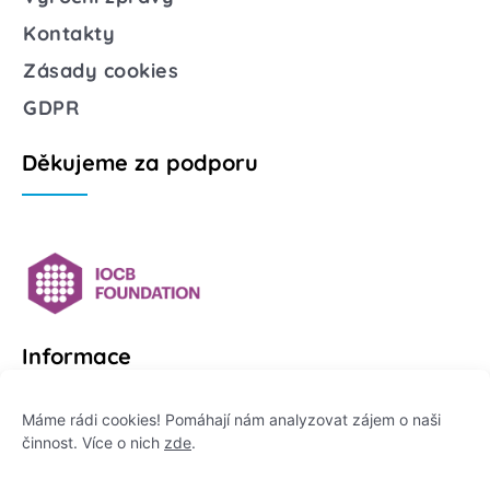
Kontakty
Zásady cookies
GDPR
Děkujeme za podporu
Informace
Platformu Zeptej se vědce provozuje:
Máme rádi cookies! Pomáhají nám analyzovat zájem o naši
činnost. Více o nich
zde
.
Institut pro komunikaci vědy, z. ú.