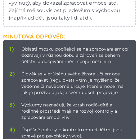
vyvinutý, aby dokázal zpracovat emoce atd.
Zajímá mě souvislost především s výchovou
(například děti jsou taky lidi atd.).
MINUTOVÁ ODPOVĚĎ:
1)
Oblasti mozku podílející se na zpracování emocí
dozrávají v různou dobu a zároveň se během
dětství a dospívání mění spoje mezi nimi.
2)
Člověk se v průběhu svého života učí emoce
zpracovávat (regulovat) – tím je myšleno, že
vědomě či nevědomě určuje, které emoce má,
jak je prožívá a jak je svému okolí projevuje.
3)
Výzkumy naznačují, že vztah rodič–dítě a
rodinné prostředí mají na rozvoj kontroly a
zpracování emocí vliv.
4)
Úspěšně pokusy o kontrolu emocí dětmi jsou
zdravé pro psychický vývoj.