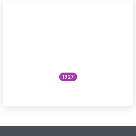
1927
Národní očkovací strategie – je zbytečné
očkovat proti chřipce a Covidu?