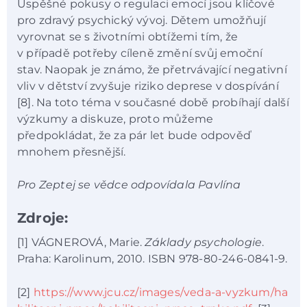
Úspěšné pokusy o regulaci emocí jsou klíčové
pro zdravý psychický vývoj. Dětem umožňují
vyrovnat se s životními obtížemi tím, že
v případě potřeby cíleně změní svůj emoční
stav. Naopak je známo, že přetrvávající negativní
vliv v dětství zvyšuje riziko deprese v dospívání
[8]. Na toto téma v současné době probíhají další
výzkumy a diskuze, proto můžeme
předpokládat, že za pár let bude odpověď
mnohem přesnější.
Pro Zeptej se vědce odpovídala Pavlína
Zdroje:
[1] VÁGNEROVÁ, Marie.
Základy psychologie
.
Praha: Karolinum, 2010. ISBN 978-80-246-0841-9.
[2]
https://www.jcu.cz/images/veda-a-vyzkum/ha