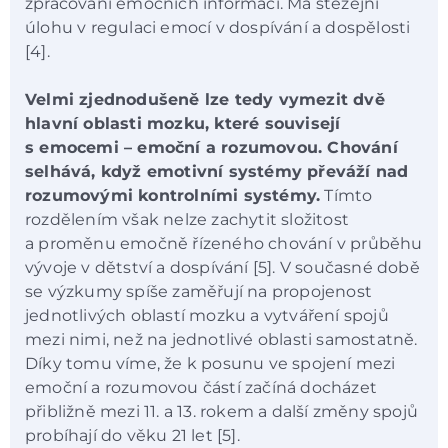
zpracování emočních informací. Má stěžejní
úlohu v regulaci emocí v dospívání a dospělosti
[4].
Velmi zjednodušeně lze tedy vymezit dvě
hlavní oblasti mozku, které souvisejí
s emocemi – emoční a rozumovou. Chování
selhává, když emotivní systémy převáží nad
rozumovými kontrolními systémy.
Tímto
rozdělením však nelze zachytit složitost
a proměnu emočně řízeného chování v průběhu
vývoje v dětství a dospívání [5]. V současné době
se výzkumy spíše zaměřují na propojenost
jednotlivých oblastí mozku a vytváření spojů
mezi nimi, než na jednotlivé oblasti samostatně.
Díky tomu víme, že k posunu ve spojení mezi
emoční a rozumovou částí začíná docházet
přibližně mezi 11. a 13. rokem a další změny spojů
probíhají do věku 21 let [5].