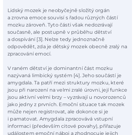
Lidský mozek je neobyčejně složitý orgán
a zrovna emoce souvisí s řadou různých částí
mozku zároveň. Tyto části však nedozrávají
současně, ale postupně v průběhu dětství
a dospívání [3]. Nelze tedy jednoznačně
odpovědět, zda je dětský mozek obecně zralý na
zpracování emocí.
V raném dětství je dominantní část mozku
nazývaná limbický systém [4]. Jeho součástí je
amygdala. Ta patří mezi struktury mozku, které
jsou při narození na velmi zralé úrovni, její funkce
jsou aktivní velmi brzy – vyzrávají u novorozenců
jako jedny z prvních. Emoční situace tak mozek
může nejen registrovat, ale dokonce si je
i pamatovat. Amygdala zpracovává vstupní
informaci (především citové povahy), přiřazuje
událostem emoční náboj a zhodnocuje jejich