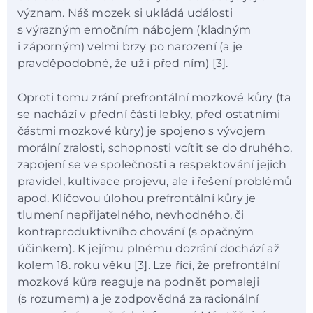
význam. Náš mozek si ukládá události
s výrazným emočním nábojem (kladným
i záporným) velmi brzy po narození (a je
pravděpodobné, že už i před ním) [3].
Oproti tomu zrání prefrontální mozkové kůry (ta
se nachází v přední části lebky, před ostatními
částmi mozkové kůry) je spojeno s vývojem
morální zralosti, schopnosti vcítit se do druhého,
zapojení se ve společnosti a respektování jejich
pravidel, kultivace projevu, ale i řešení problémů
apod. Klíčovou úlohou prefrontální kůry je
tlumení nepřijatelného, nevhodného, či
kontraproduktivního chování (s opačným
účinkem). K jejímu plnému dozrání dochází až
kolem 18. roku věku [3]. Lze říci, že prefrontální
mozková kůra reaguje na podnět pomaleji
(s rozumem) a je zodpovědná za racionální