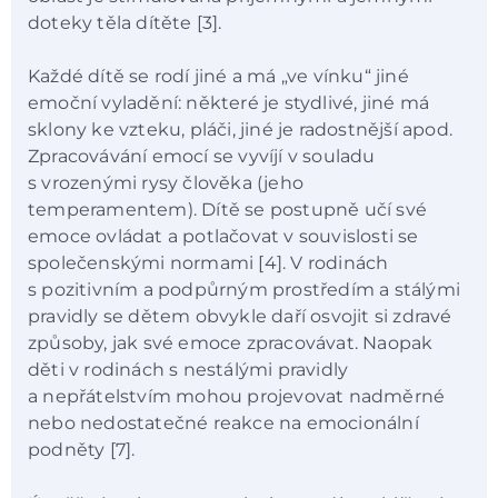
doteky těla dítěte [3].
Každé dítě se rodí jiné a má „ve vínku“ jiné
emoční vyladění: některé je stydlivé, jiné má
sklony ke vzteku, pláči, jiné je radostnější apod.
Zpracovávání emocí se vyvíjí v souladu
s vrozenými rysy člověka (jeho
temperamentem). Dítě se postupně učí své
emoce ovládat a potlačovat v souvislosti se
společenskými normami [4]. V rodinách
s pozitivním a podpůrným prostředím a stálými
pravidly se dětem obvykle daří osvojit si zdravé
způsoby, jak své emoce zpracovávat. Naopak
děti v rodinách s nestálými pravidly
a nepřátelstvím mohou projevovat nadměrné
nebo nedostatečné reakce na emocionální
podněty [7].