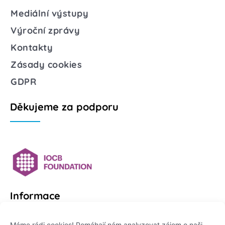
Mediální výstupy
Výroční zprávy
Kontakty
Zásady cookies
GDPR
Děkujeme za podporu
Informace
Platformu Zeptej se vědce provozuje:
Máme rádi cookies! Pomáhají nám analyzovat zájem o naši