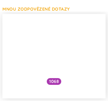
MNOU ZODPOVĚZENÉ DOTAZY
1068
Jaký je vliv jazyka na myšlení?