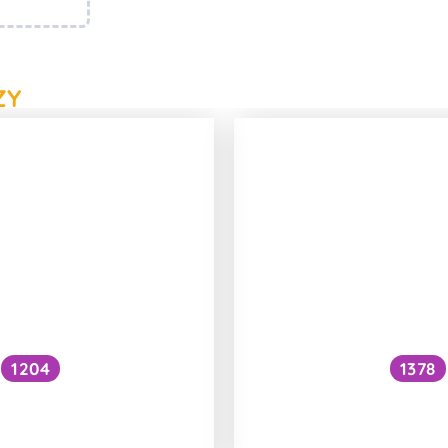
ZY
1204
1378
cký pohon fungovat
Za jak dlouho spadn
e vesmíru?
Mrazík zpět 