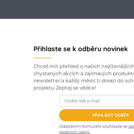
Přihlaste se k odběru novinek
Chceš mít přehled o našich nejčtenějšíc
chystaných akcích a zajímavých produkte
newsletter a každý měsíc ti dorazí do sc
projektu Zeptej se vědce!
PŘIHLÁSIT ODBĚR
Odesláním formuláře souhlasíte se
zp
osobních údajů
.