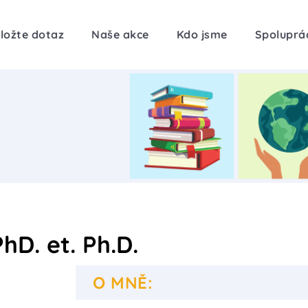
ložte dotaz
Naše akce
Kdo jsme
Spoluprá
hD. et. Ph.D.
O MNĚ: