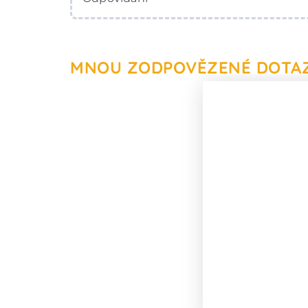
MNOU ZODPOVĚZENÉ DOTA
Může elektri
i v