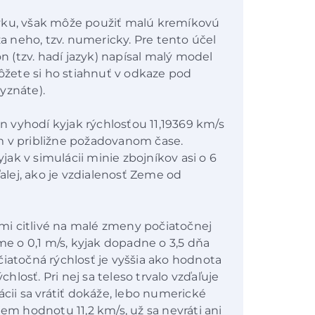
vku, však môže použiť malú kremíkovú
za neho, tzv. numericky. Pre tento účel
(tzv. hadí jazyk) napísal malý model
môžete si ho stiahnuť v odkaze pod
vyznáte).
an vyhodí kyjak rýchlosťou 11,19369 km/s
zem v približne požadovanom čase.
yjak v simulácii minie zbojníkov asi o 6
ďalej, ako je vzdialenosť Zeme od
eľmi citlivé na malé zmeny počiatočnej
ime o 0,1 m/s, kyjak dopadne o 3,5 dňa
čiatočná rýchlosť je vyššia ako hodnota
chlosť. Pri nej sa teleso trvalo vzďaľuje
ácii sa vrátiť dokáže, lebo numerické
jem hodnotu 11,2 km/s, už sa nevráti ani