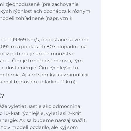
ľmi zjednodušené (pre zachovanie
ysokých rýchlostiach dochádza k rôznym
odeli zohľadnené (napr. vznik
u 11,19369 km/s, nedostane sa veľmi
 6092 m a po daľších 80 s dopadne na
 totiž potrebuje určité množstvo
itáciu. Čím je hmotnosť menšia, tým
l dosť energie. Čím rýchlejšie to
m trenia. Aj keď som kyjak v simulácii
konal troposféru (hladinu 11 km).
ť?
áže vyletieť, rastie ako odmocnina
10-krát rýchlejšie, vyletí asi 2-krát
 energie. Ak sa budeme naozaj snažiť,
to v modeli podarilo, ale kyj som