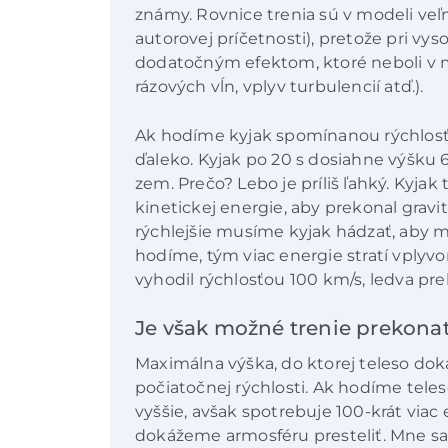
známy. Rovnice trenia sú v modeli ve
autorovej príčetnosti), pretože pri v
dodatočným efektom, ktoré neboli v m
rázových vĺn, vplyv turbulencií atď.).
Ak hodíme kyjak spomínanou rýchlosťo
ďaleko. Kyjak po 20 s dosiahne výšku
zem. Prečo? Lebo je príliš ľahký. Kyjak
kinetickej energie, aby prekonal grav
rýchlejšie musíme kyjak hádzať, aby ma
hodíme, tým viac energie stratí vplyvo
vyhodil rýchlosťou 100 km/s, ledva pre
Je však možné trenie prekona
Maximálna výška, do ktorej teleso dok
počiatočnej rýchlosti. Ak hodíme teleso 
vyššie, avšak spotrebuje 100-krát viac
dokážeme armosféru presteliť. Mne sa 