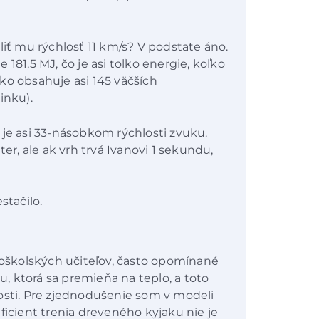
liť mu rýchlosť 11 km/s? V podstate áno.
181,5 MJ, čo je asi toľko energie, koľko
ko obsahuje asi 145 väčších
činku).
 je asi 33-násobkom rýchlosti zvuku.
ter, ale ak vrh trvá Ivanovi 1 sekundu,
stačilo.
edoškolských učiteľov, často opomínané
iu, ktorá sa premieňa na teplo, a toto
osti. Pre zjednodušenie som v modeli
ficient trenia dreveného kyjaku nie je