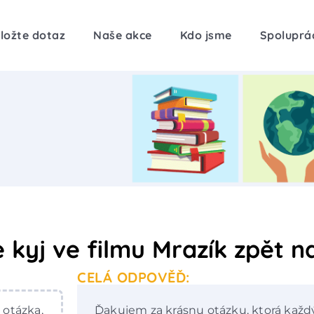
ložte dotaz
Naše akce
Kdo jsme
Spoluprá
 kyj ve filmu Mrazík zpět 
CELÁ ODPOVĚĎ:
otázka,
Ďakujem za krásnu otázku, ktorá každý