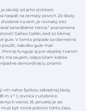
e závislý od jeho rýchlosti
ahá naspäť na zemský povrch. Zo školy
o zhodené na zem, je rovnaký, bez
„Pokiaľ zanedbáme trenie,“ poznamená
storočí Galileo Galilei, keď zo šikmej
zné gule. V tomto prípade sa ošemetná
 použiť, nakoľko gule mali
 Princíp funguje aj pre objekty tvarom
. Kto má záujem, odporúčam krátke
 prípadne demonštráciu priamo
 vrh nahor fyzikou základnej školy.
81 m s⁻² ), rovnica z učebnice
vnych vianoc (6. januára) je asi
 musí byť rovná polovici tohto času