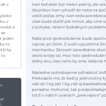
tak v
Ivan bohatier bol nielen pekný, ale vs
zbojníkov Ivan vyhodil do neba na poči
vysoko
vrátili počas zimy. Ivan teda potrebova
oku v
však bude stačiť pár minút, aby sme s
rovést a
o pohybe, riešení fyzikálnych problé
 se
t jeden
Naše prvé zjednodušenie bude spočíva
 by to
najviac pri Zemi. Z úvah vypustíme Sln
ětší by
mechaniku. Zároveň zanedbáme skutoč
 to
okolo svojej osi. Hoci toto zjednoduše
dráhy letu, bez neho by sme riešenie h
Následne potrebujeme odhadnúť, koľko 
Prekvapilo ma, že bežný jednoručný kyj
váži do 1 kg (do 1 kg váži aj baseballová
to
poriadne mohutné, tak predpokladajm
totiž v našich úvahách „prekvapivo“ p
uď
í.