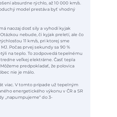
šení absurdne rýchlo, až 10 000 km/s.
dnoduchý model prestáva byť vhodný
á naozaj dosť sily a vyhodí kyjak
ázkou nebude, či kyjak preletí, ale čo
rýchlosťou 11 km/s, pri ktorej sme
,5 MJ. Počas prvej sekundy sa 90 %
ptýli na teplo. To zodpovedá tepelnému
tredne veľkej elektrárne. Časť tepla
. Môžeme predpokladať, že polovica
ôbec nie je málo.
krát viac. V tomto prípade už tepelným
aného energetického výkonu v ČR a SR
ndy „napumpujeme“ do 3-