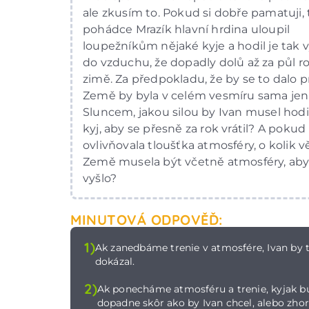
ale zkusím to. Pokud si dobře pamatuji, 
pohádce Mrazík hlavní hrdina uloupil
loupežníkům nějaké kyje a hodil je tak 
do vzduchu, že dopadly dolů až za půl r
zimě. Za předpokladu, že by se to dalo p
Země by byla v celém vesmíru sama jen
Sluncem, jakou silou by Ivan musel hodi
kyj, aby se přesně za rok vrátil? A pokud
ovlivňovala tloušťka atmosféry, o kolik v
Země musela být včetně atmosféry, aby
vyšlo?
MINUTOVÁ ODPOVĚĎ:
1)
Ak zanedbáme trenie v atmosfére, Ivan by 
dokázal.
2)
Ak ponecháme atmosféru a trenie, kyjak b
dopadne skôr ako by Ivan chcel, alebo zhor