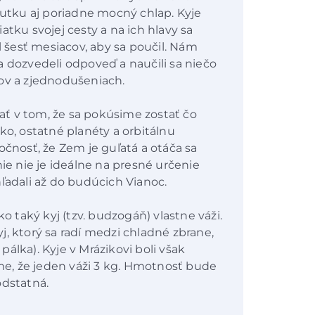
kutku aj poriadne mocný chlap. Kyje
atku svojej cesty a na ich hlavy sa
l šesť mesiacov, aby sa poučil. Nám
a dozvedeli odpoveď a naučili sa niečo
mov a zjednodušeniach.
ť v tom, že sa pokúsime zostať čo
ko, ostatné planéty a orbitálnu
nosť, že Zem je guľatá a otáča sa
nie nie je ideálne na presné určenie
ľadali až do budúcich Vianoc.
taký kyj (tzv. budzogáň) vlastne váži.
, ktorý sa radí medzi chladné zbrane,
 pálka). Kyje v Mrázikovi boli však
e, že jeden váži 3 kg. Hmotnosť bude
odstatná.