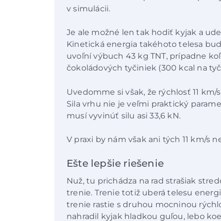
v simulácii.
Je ale možné len tak hodiť kyjak a ude
Kinetická energia takéhoto telesa bude 
uvoľní výbuch 43 kg TNT, prípadne koľ
čokoládových tyčiniek (300 kcal na ty
Uvedomme si však, že rýchlosť 11 km/s
Sila vrhu nie je veľmi praktický parame
musí vyvinúť silu asi 33,6 kN.
V praxi by nám však ani tých 11 km/s ne
Ešte lepšie riešenie
Nuž, tu prichádza na rad strašiak str
trenie. Trenie totiž uberá telesu energ
trenie rastie s druhou mocninou rýchl
nahradil kyjak hladkou guľou, lebo koe