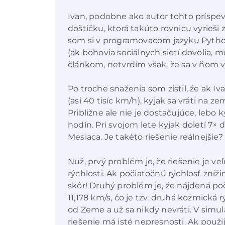
Ivan, podobne ako autor tohto príspe
doštičku, ktorá takúto rovnicu vyrieši 
som si v programovacom jazyku Python 
(ak bohovia sociálnych sietí dovolia, 
článkom, netvrdím však, že sa v ňom 
Po troche snaženia som zistil, že ak Iv
(asi 40 tisíc km/h), kyjak sa vráti na 
Približne ale nie je dostačujúce, lebo k
hodín. Pri svojom lete kyjak doletí 7× 
Mesiaca. Je takéto riešenie reálnejšie?
Nuž, prvý problém je, že riešenie je v
rýchlosti. Ak počiatočnú rýchlosť zníž
skôr! Druhý problém je, že nájdená po
11,178 km/s, čo je tzv. druhá kozmická rý
od Zeme a už sa nikdy nevráti. V simul
riešenie má isté nepresnosti. Ak použi