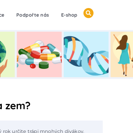
ce
Podpořte nás
E-shop
na zem?
 rok určite trápi mnohých divákov.