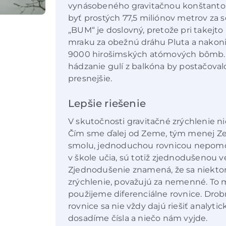
vynásobeného gravitačnou konštanto
byť prostých 77,5 miliónov metrov za se
„BUM“ je doslovný, pretože pri takejto 
mraku za obežnú dráhu Pluta a nakon
9000 hirošimských atómových bômb. Ta
hádzanie gulí z balkóna by postačoval
presnejšie.
Lepšie riešenie
V skutočnosti gravitačné zrýchlenie nie
Čím sme ďalej od Zeme, tým menej Zem 
smolu, jednoduchou rovnicou nepomô
v škole učia, sú totiž zjednodušenou ve
Zjednodušenie znamená, že sa niektor
zrýchlenie, považujú za nemenné. To 
použijeme diferenciálne rovnice. Dro
rovnice sa nie vždy dajú riešiť analytic
dosadíme čísla a niečo nám vyjde.