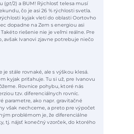
u (
gt
/2) a BUM! Rýchlosť telesa musí
kundu, čo je asi 26 % rýchlosti svetla.
rýchlosti kyjak vletí do oblasti Oortovho
iec dopadne na Zem s energiou asi
kéto riešenie nie je veľmi reálne. Pre
o, avšak Ivanovi zjavne potrebuje niečo
 je stále rovnaké, ale s výškou klesá.
kyjak priťahuje. Tu si už, pre Ivanovu
žeme. Rovnice pohybu, ktoré nás
rziou tzv. diferenciálnych rovníc.
é parametre, ako napr. gravitačné
my však nechceme, a preto pre výpočet
bným problémom je, že diferenciálne
ky, tj. nájsť konečný vzorček, do ktorého