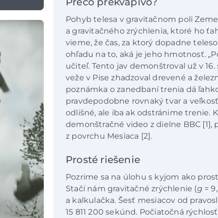
Prečo prekvapivo?
Pohyb telesa v gravitačnom poli Zeme j
a gravitačného zrýchlenia, ktoré ho ť
vieme, že čas, za ktorý dopadne teles
ohľadu na to, aká je jeho hmotnosť. 
učiteľ. Tento jav demonštroval už v 16. 
veže v Pise zhadzoval drevené a žele
poznámka o zanedbaní trenia dá ľahko
pravdepodobne rovnaký tvar a veľkosť.
odlišné, ale iba ak odstránime trenie
demonštračné video z dielne BBC [1],
z povrchu Mesiaca [2].
Prosté riešenie
Pozrime sa na úlohu s kyjom ako prostý
Stačí nám gravitačné zrýchlenie (
g
= 9,
a kalkulačka. Šesť mesiacov od pravoslá
15 811 200 sekúnd. Počiatočná rýchlosť