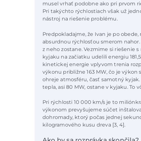
musel vrhať podobne ako pri prvom rie
Pri takýchto rýchlostiach však už je
nástroj na riešenie problému.
Predpokladajme, že Ivan je po obede, m
absurdnou rýchlosťou smerom nahor. Ot
z neho zostane. Vezmime si riešenie s 
kyjaku na začiatku udelili energiu 181
kinetickej energie vplyvom trenia roz
výkonu približne 163 MW, čo je výkon s
ohreje atmosféru, časť samotný kyjak
tepla, asi 80 MW, ostane v kyjaku. To v
Pri rýchlosti 10 000 km/s je to milión
výkonom prevyšujeme súčet inštalov
dohromady, ktorý počas jednej seku
kilogramového kusu dreva [3, 4].
Ako by sa rozprávka skončila?