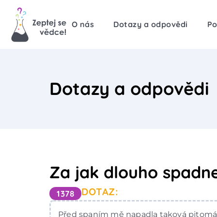
O nás
Dotazy a odpovědi
Po
Dotazy a odpovědi
Za jak dlouho spadne
DOTAZ:
1378
Před spaním mě napadla taková pitomá 