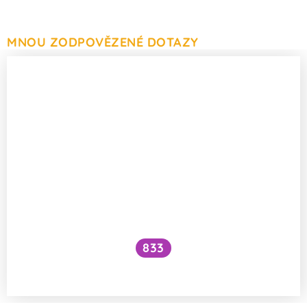
MNOU ZODPOVĚZENÉ DOTAZY
833
Hrozí nákaza z ptačích brk?