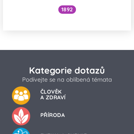
1892
Je kočičí předení dobré pro lidské zdraví?
Kategorie dotazů
Podívejte se na oblíbená témata
ČLOVĚK
A ZDRAVÍ
PŘÍRODA