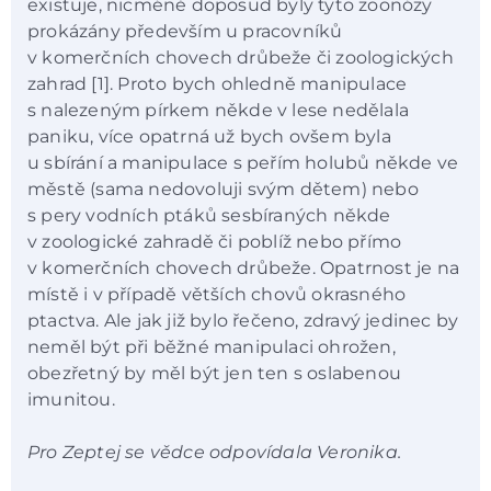
existuje, nicméně doposud byly tyto zoonózy
prokázány především u pracovníků
v komerčních chovech drůbeže či zoologických
zahrad [1]. Proto bych ohledně manipulace
s nalezeným pírkem někde v lese nedělala
paniku, více opatrná už bych ovšem byla
u sbírání a manipulace s peřím holubů někde ve
městě (sama nedovoluji svým dětem) nebo
s pery vodních ptáků sesbíraných někde
v zoologické zahradě či poblíž nebo přímo
v komerčních chovech drůbeže. Opatrnost je na
místě i v případě větších chovů okrasného
ptactva. Ale jak již bylo řečeno, zdravý jedinec by
neměl být při běžné manipulaci ohrožen,
obezřetný by měl být jen ten s oslabenou
imunitou.
Pro Zeptej se vědce odpovídala Veronika.