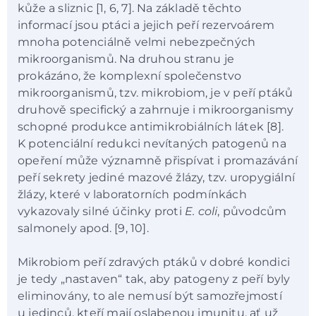
kůže a sliznic [1, 6, 7]. Na základě těchto
informací jsou ptáci a jejich peří rezervoárem
mnoha potenciálně velmi nebezpečných
mikroorganismů. Na druhou stranu je
prokázáno, že komplexní společenstvo
mikroorganismů, tzv. mikrobiom, je v peří ptáků
druhově specifický a zahrnuje i mikroorganismy
schopné produkce antimikrobiálních látek [8].
K potenciální redukci nevítaných patogenů na
opeření může významně přispívat i promazávání
peří sekrety jediné mazové žlázy, tzv. uropygiální
žlázy, které v laboratorních podmínkách
vykazovaly silné účinky proti
E. coli
, původcům
salmonely apod. [9, 10].
Mikrobiom peří zdravých ptáků v dobré kondici
je tedy „nastaven“ tak, aby patogeny z peří byly
eliminovány, to ale nemusí být samozřejmostí
u jedinců, kteří mají oslabenou imunitu, ať už