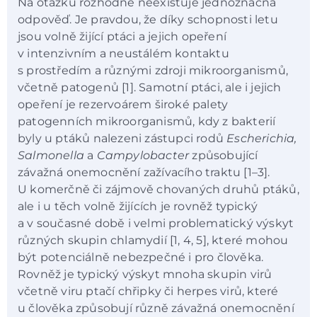
Na otázku rozhodně neexistuje jednoznačná
odpověď. Je pravdou, že díky schopnosti letu
jsou volně žijící ptáci a jejich opeření
v intenzivním a neustálém kontaktu
s prostředím a různými zdroji mikroorganismů,
včetně patogenů [1]. Samotní ptáci, ale i jejich
opeření je rezervoárem široké palety
patogenních mikroorganismů, kdy z bakterií
byly u ptáků nalezeni zástupci rodů
Escherichia,
Salmonella
a
Campylobacter
způsobující
závažná onemocnění zažívacího traktu [1–3].
U komerčně či zájmově chovaných druhů ptáků,
ale i u těch volně žijících je rovněž typický
a v současné době i velmi problematický výskyt
různých skupin chlamydií [1, 4, 5], které mohou
být potenciálně nebezpečné i pro člověka.
Rovněž je typický výskyt mnoha skupin virů
včetně viru ptačí chřipky či herpes virů, které
u člověka způsobují různě závažná onemocnění