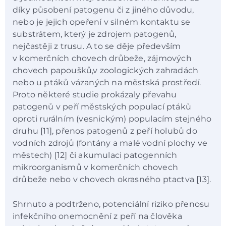
díky působení patogenu či z jiného důvodu,
nebo je jejich opeření v silném kontaktu se
substrátem, který je zdrojem patogenů,
nejčastěji z trusu. A to se děje především
v komerčních chovech drůbeže, zájmových
chovech papoušků,v zoologických zahradách
nebo u ptáků vázaných na městská prostředí.
Proto některé studie prokázaly převahu
patogenů v peří městských populací ptáků
oproti rurálním (vesnickým) populacím stejného
druhu [11], přenos patogenů z peří holubů do
vodních zdrojů (fontány a malé vodní plochy ve
městech) [12] či akumulaci patogenních
mikroorganismů v komerčních chovech
drůbeže nebo v chovech okrasného ptactva [13].
Shrnuto a podtrženo, potenciální riziko přenosu
infekčního onemocnění z peří na člověka