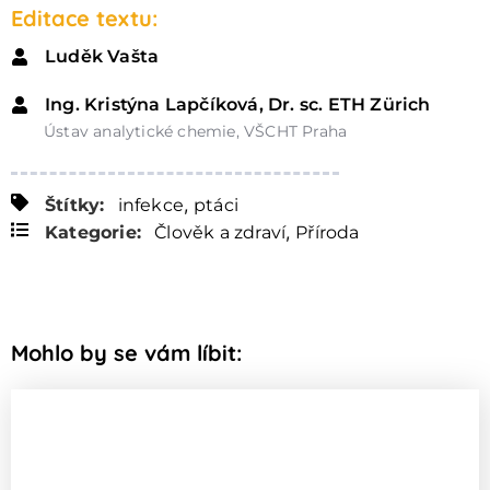
Editace textu:
Luděk Vašta
Ing. Kristýna Lapčíková, Dr. sc. ETH Zürich
Ústav analytické chemie, VŠCHT Praha
,
Štítky:
infekce
ptáci
,
Kategorie:
Člověk a zdraví
Příroda
Mohlo by se vám líbit: