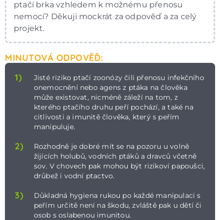
ptačí brka vzhledem k možnému přenosu
nemocí? Děkuji mockrát za odpověď a za celý
projekt.
MINUTOVÁ ODPOVĚĎ:
1)
Jisté riziko ptačí zoonózy čili přenosu infekčního
onemocnění nebo agens z ptáka na člověka
může existovat, nicméně záleží na tom, z
kterého ptačího druhu peří pochází, a také na
citlivosti a imunitě člověka, který s peřím
manipuluje.
2)
Rozhodně je dobré mít se na pozoru u volně
žijících holubů, vodních ptáků a dravců včetně
sov. V chovech pak mohou být rizikoví papoušci,
drůbež i vodní ptactvo.
3)
Důkladná hygiena rukou po každé manipulaci s
peřím určitě není na škodu, zvláště pak u dětí či
osob s oslabenou imunitou.