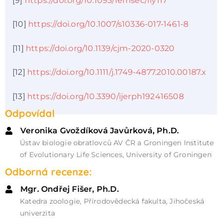
[9]
https://doi.org/10.1093/femsec/fiy117
[10]
https://doi.org/10.1007/s10336-017-1461-8
[11]
https://doi.org/10.1139/cjm-2020-0320
[12]
https://doi.org/10.1111/j.1749-4877.2010.00187.x
[13]
https://doi.org/10.3390/ijerph192416508
Odpovídal
Veronika Gvoždíková Javůrková, Ph.D.
Ústav biologie obratlovců AV ČR a Groningen Institute
of Evolutionary Life Sciences, University of Groningen
Odborná recenze:
Mgr. Ondřej Fišer, Ph.D.
Katedra zoologie, Přírodovědecká fakulta, Jihočeská
univerzita