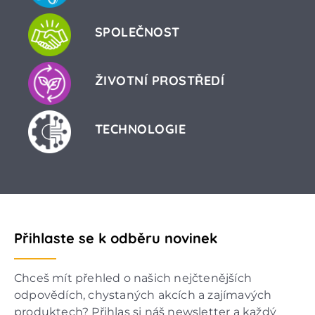
SPOLEČNOST
ŽIVOTNÍ PROSTŘEDÍ
TECHNOLOGIE
Přihlaste se k odběru novinek
Chceš mít přehled o našich nejčtenějších
odpovědích, chystaných akcích a zajímavých
produktech? Přihlas si náš newsletter a každý