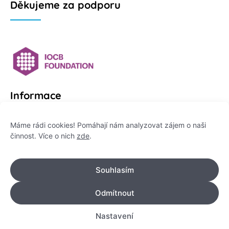
Děkujeme za podporu
Informace
Platformu Zeptej se vědce provozuje:
Máme rádi cookies! Pomáhají nám analyzovat zájem o naši
činnost. Více o nich
zde
.
Institut pro komunikaci vědy, z. ú.
IČO: 178 47 389
Souhlasím
Flemingovo náměstí 542/2,
Dejvice, 160 00 Praha 6
Odmítnout
info@zeptejsevedce.cz
Nastavení