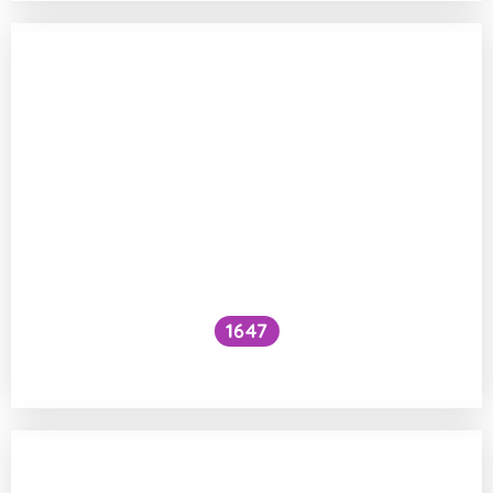
1647
Jak se dělají genetické úpravy?