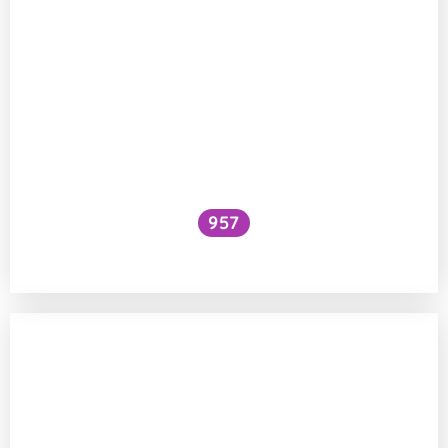
957
Jak funguje sekvenování DNA?