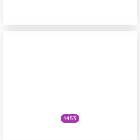
Existuje hypotéza o interakci ribozomů
se signálními drahami?
1453
Dědí se homosexualita?