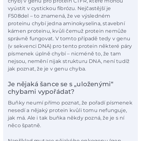
chyb) v genu pro protein CTFR, které mohou
vyústit v cystickou fibrózu. Nejčastější je
F508del – to znamená, že ve výsledném
proteinu chybí jedna aminokyselina, stavební
kámen proteinu, kvůli čemuž protein nemůže
správně fungovat. V tomto případě tedy v genu
(v sekvenci DNA) pro tento protein některé páry
písmenek úplně chybí – nicméně to, že tam
nejsou, nemění nijak strukturu DNA, není tudíž
jak poznat, že je v genu chyba.
Je nějaká šance se s „uloženými“
chybami vypořádat?
Buňky neumí přímo poznat, že pořadí písmenek
nesedí a nějaký protein kvůli tomu nefunguje,
jak má. Ale i tak buňka někdy pozná, že je s ní
něco špatně.
Například mutace nějakého onkogenu (gen,