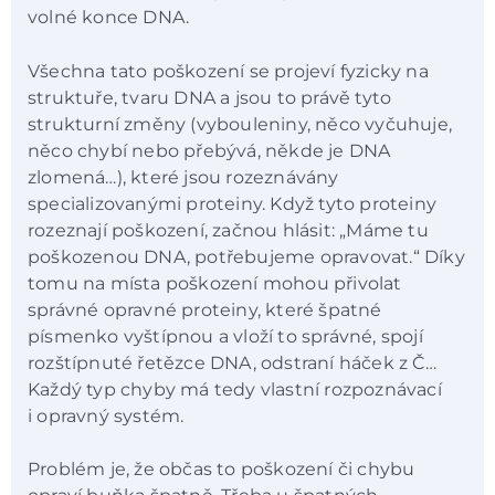
volné konce DNA.
Všechna tato poškození se projeví fyzicky na
struktuře, tvaru DNA a jsou to právě tyto
strukturní změny (vybouleniny, něco vyčuhuje,
něco chybí nebo přebývá, někde je DNA
zlomená…), které jsou rozeznávány
specializovanými proteiny. Když tyto proteiny
rozeznají poškození, začnou hlásit: „Máme tu
poškozenou DNA, potřebujeme opravovat.“ Díky
tomu na místa poškození mohou přivolat
správné opravné proteiny, které špatné
písmenko vyštípnou a vloží to správné, spojí
rozštípnuté řetězce DNA, odstraní háček z Č…
Každý typ chyby má tedy vlastní rozpoznávací
i opravný systém.
Problém je, že občas to poškození či chybu