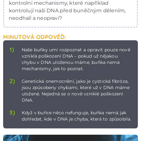
kontrolní mechanismy, které například
kontrolují naši DNA před buněčným dělením,
neodhalí a neopraví?
MINUTOVÁ ODPOVĚĎ:
1)
Naše buňky umí rozpoznat a opravit pouze nově
vzniklá poškození DNA – pokud už nějakou
chybu v DNA uloženou máme, buňka nemá
mechanismy, jak to poznat.
2)
Genetická onemocnění, jako je cystická fibróza,
jsou způsobeny chybami, které už v DNA máme
uložené. Nejedná se o nově vzniklé poškození
DNA.
3)
Když v buňce něco nefunguje, buňka nemá jak
dohledat, kde v DNA je chyba, která to způsobila.