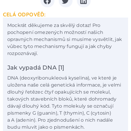
CELÁ ODPOVĚĎ:
Mockrát děkujeme za skvělý dotaz! Pro
pochopení omezených možností našich
opravných mechanismů si musíme vysvětlit, jak
vůbec tyto mechanismy fungují a jak chyby
rozpoznávají.
Jak vypadá DNA [1]
DNA (deoxyribonukleová kyselina), ve které je
uložena naše celá genetická informace, je velmi
dlouhý řetězec čtyř opakujících se molekul,
takových stavebních bloků, které dohromady
dávají dlouhý kód. Tyto molekuly se označují
písmenky G (guanin), T (thymin), C (cytosin)
a A (adenin). Pro zjednodušení o nich nadále
budu mluvit jako o písmenkách.