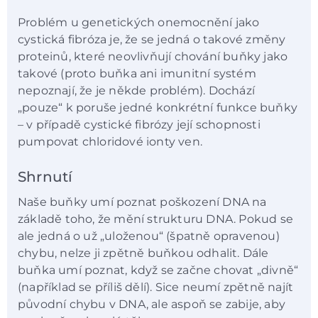
Problém u genetických onemocnění jako
cystická fibróza je, že se jedná o takové změny
proteinů, které neovlivňují chování buňky jako
takové (proto buňka ani imunitní systém
nepoznají, že je někde problém). Dochází
„pouze“ k poruše jedné konkrétní funkce buňky
– v případě cystické fibrózy její schopnosti
pumpovat chloridové ionty ven.
Shrnutí
Naše buňky umí poznat poškození DNA na
základě toho, že mění strukturu DNA. Pokud se
ale jedná o už „uloženou“ (špatně opravenou)
chybu, nelze ji zpětně buňkou odhalit. Dále
buňka umí poznat, když se začne chovat „divně“
(například se příliš dělí). Sice neumí zpětně najít
původní chybu v DNA, ale aspoň se zabije, aby