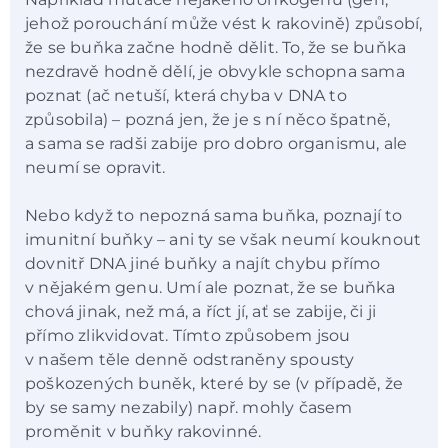
jehož porouchání může vést k rakovině) způsobí,
že se buňka začne hodně dělit. To, že se buňka
nezdravě hodně dělí, je obvykle schopna sama
poznat (ač netuší, která chyba v DNA to
způsobila) – pozná jen, že je s ní něco špatně,
a sama se radši zabije pro dobro organismu, ale
neumí se opravit.
Nebo když to nepozná sama buňka, poznají to
imunitní buňky – ani ty se však neumí kouknout
dovnitř DNA jiné buňky a najít chybu přímo
v nějakém genu. Umí ale poznat, že se buňka
chová jinak, než má, a říct jí, ať se zabije, či ji
přímo zlikvidovat. Tímto způsobem jsou
v našem těle denně odstraněny spousty
poškozených buněk, které by se (v případě, že
by se samy nezabily) např. mohly časem
proměnit v buňky rakovinné.