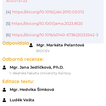
303.073723
[4]
https://doi.org/10.1016/j.sbi.2010.03.012
[5]
https://doi.org/10.1001/jama.2023.8120
[6]
https://doi.org/10.1016/s0140-6736(20)32542-3
Odpovídala
Mgr. Markéta Pelantová
BIOCEV
Odborná recenze:
Mgr. Jana Jedličková, Ph.D.
1. lékařská fakulta Univerzity Karlovy
Editace textu:
Mgr. Hedvika Šimková
Luděk Vašta