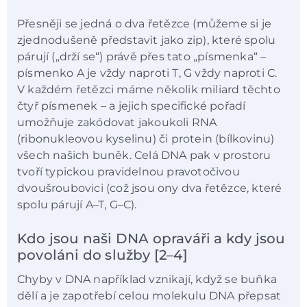
Přesněji se jedná o dva řetězce (můžeme si je
zjednodušeně představit jako zip), které spolu
párují („drží se“) právě přes tato „písmenka“ –
písmenko A je vždy naproti T, G vždy naproti C.
V každém řetězci máme několik miliard těchto
čtyř písmenek – a jejich specifické pořadí
umožňuje zakódovat jakoukoli RNA
(ribonukleovou kyselinu) či protein (bílkovinu)
všech našich buněk. Celá DNA pak v prostoru
tvoří typickou pravidelnou pravotočivou
dvoušroubovici (což jsou ony dva řetězce, které
spolu párují A–T, G–C).
Kdo jsou naši DNA opraváři a kdy jsou
povoláni do služby [2–4]
Chyby v DNA například vznikají, když se buňka
dělí a je zapotřebí celou molekulu DNA přepsat