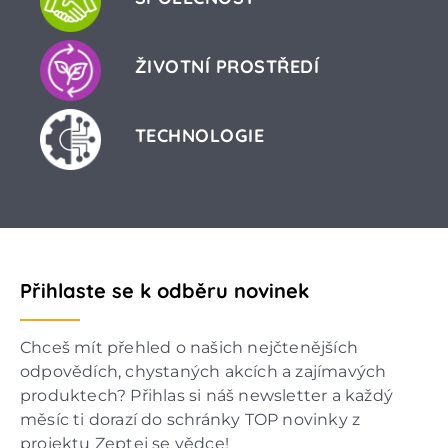
ŽIVOTNÍ PROSTŘEDÍ
TECHNOLOGIE
Přihlaste se k odběru novinek
Chceš mít přehled o našich nejčtenějších
odpovědích, chystaných akcích a zajímavých
produktech? Přihlas si náš newsletter a každý
měsíc ti dorazí do schránky TOP novinky z
projektu Zeptej se vědce!