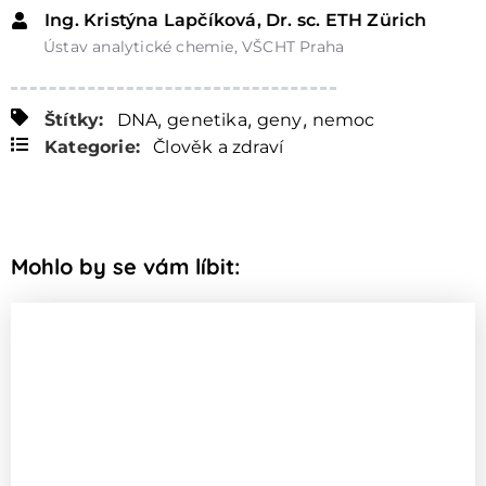
Ing. Kristýna Lapčíková, Dr. sc. ETH Zürich
Ústav analytické chemie, VŠCHT Praha
,
,
,
Štítky:
DNA
genetika
geny
nemoc
Kategorie:
Člověk a zdraví
Mohlo by se vám líbit: