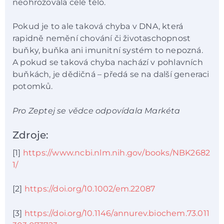
neohrožovala celé tělo.
Pokud je to ale taková chyba v DNA, která
rapidně nemění chování či životaschopnost
buňky, buňka ani imunitní systém to nepozná.
A pokud se taková chyba nachází v pohlavních
buňkách, je dědičná – předá se na další generaci
potomků.
Pro Zeptej se vědce odpovídala Markéta
Zdroje:
[1]
https://www.ncbi.nlm.nih.gov/books/NBK2682
1/
[2]
https://doi.org/10.1002/em.22087
[3]
https://doi.org/10.1146/annurev.biochem.73.011