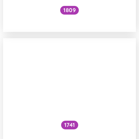
1809
Jak zvýšit VO₂ max?
1741
Co je to cefalický inzulínový reflex?