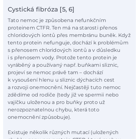
Cystická fibróza [5, 6]
Tato nemoc je způsobena nefunkčním
proteinem CTFR. Ten má na starosti přenos
chloridových iontů přes membránu buněk. Když
tento protein nefunguje, dochází k problémům
s přenosem chloridových iontů a v důsledku
i s přenosem vody. Protože tento protein je
vyráběný a používaný např. buňkami sliznic,
projeví se nemoc právě tam – dochází
k vysoušení hlenu u sliznic dýchacích cest
a rozvoji onemocnění. Nejčastěji tuto nemoc
zdědíme od rodiče (tedy již ve spermii nebo
vajíčku uloženou a pro buňky proto už
nerozpoznatelnou chybu, která toto
onemocnění způsobuje).
Existuje několik různých mutací (uložených