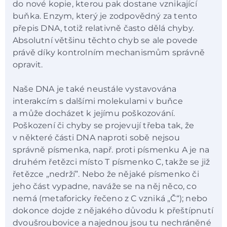
do nové kopie, kterou pak dostane vznikající
buňka. Enzym, který je zodpovědný za tento
přepis DNA, totiž relativně často dělá chyby.
Absolutní většinu těchto chyb se ale povede
právě díky kontrolním mechanismům správně
opravit.
Naše DNA je také neustále vystavována
interakcím s dalšími molekulami v buňce
a může docházet k jejímu poškozování.
Poškození či chyby se projevují třeba tak, že
v některé části DNA naproti sobě nejsou
správně písmenka, např. proti písmenku A je na
druhém řetězci místo T písmenko C, takže se již
řetězce „nedrží”. Nebo že nějaké písmenko či
jeho část vypadne, naváže se na něj něco, co
nemá (metaforicky řečeno z C vzniká „Č“); nebo
dokonce dojde z nějakého důvodu k přeštípnutí
dvoušroubovice a najednou jsou tu nechráněné