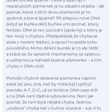
opraví buňka špatně. Třeba u špatných
nepárujících písmenek je tu zásadní otázka – jak
poznat, které z těch dvou písmenek je to
správné a které špatné? Při přepisu nové DNA
(když se buňka dělí) buňka umí poznat, který
řetězec DNA je ten původní (správný) a který je
ten nový s chybou. Předpokládá, že chyba se
stala v novém řetězci, a opraví ho podle toho
původního. Mimo dělení buněk je to ale těžší
a stává se, že opravné mechanismy se spletou
a vyštípnou a nahradí špatné písmenko – a tím
chybu v DNA uloží.
Protože chybně opravená písmenka naproti
sobě (ač jsou jiná, než by měla být) splňují
pravidlo A–T, G–C, už se řetězce DNA zase drží
a na DNA není žádná vyboulenina. Není jak
poznat, že tam byla nějaká chyba. Jednou
„uložená” chyba tak v buňce zůstává – a je-li to