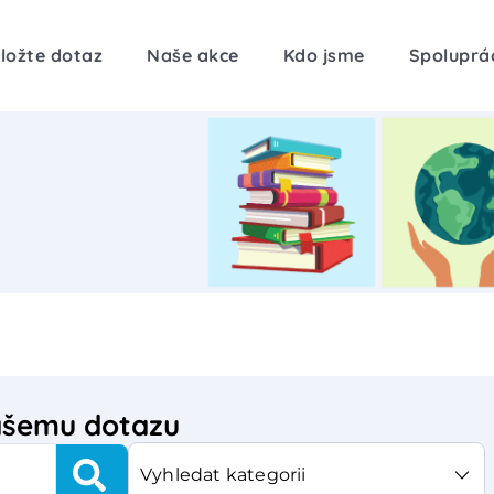
ložte dotaz
Naše akce
Kdo jsme
Spoluprá
vašemu dotazu