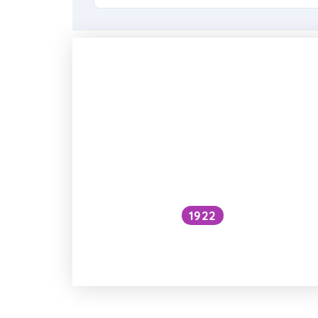
1922
Dají se jíst pecky meruněk
a švestek?