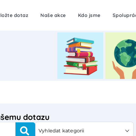
ložte dotaz
Naše akce
Kdo jsme
Spoluprá
vašemu dotazu