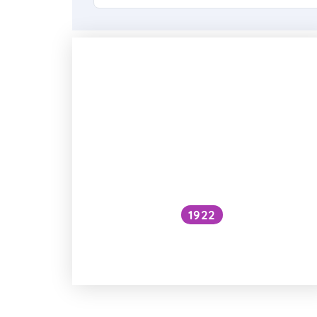
1922
Dají se jíst pecky meruněk
a švestek?