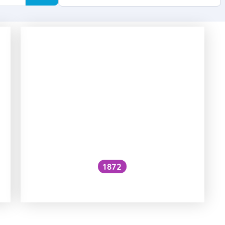
1872
Jsou v kyanidu mandle?