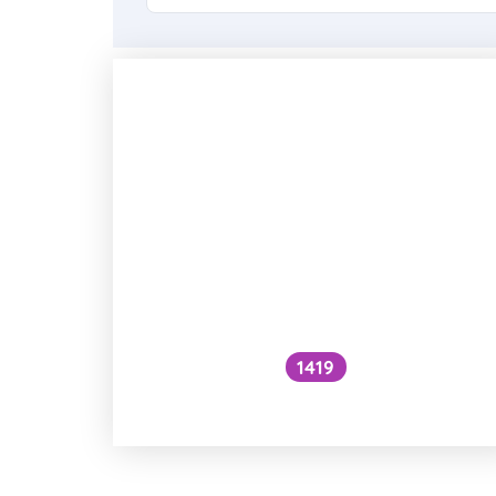
1419
Je nos před smrtí špičatý?