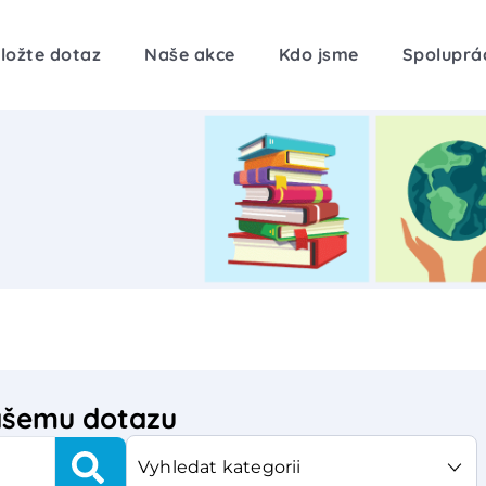
ložte dotaz
Naše akce
Kdo jsme
Spoluprá
vašemu dotazu