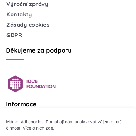
Výroční zprávy
Kontakty
Zásady cookies
GDPR
Děkujeme za podporu
Informace
Platformu Zeptej se vědce provozuje:
Máme rádi cookies! Pomáhají nám analyzovat zájem o naši
činnost. Více o nich
zde
.
Institut pro komunikaci vědy, z. ú.