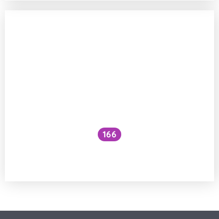
166
Můžeme jíst teplé koláče rovnou
z trouby?