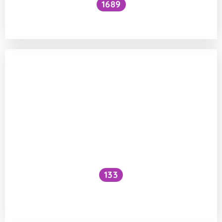
1689
Patří do kváskového chleba droždí?
133
Jsou silikonové formy na pečení
skutečně bezpečné?