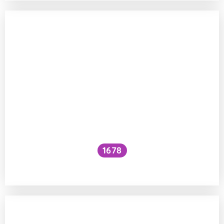
1678
Přitahuje žulové podloží blesky?