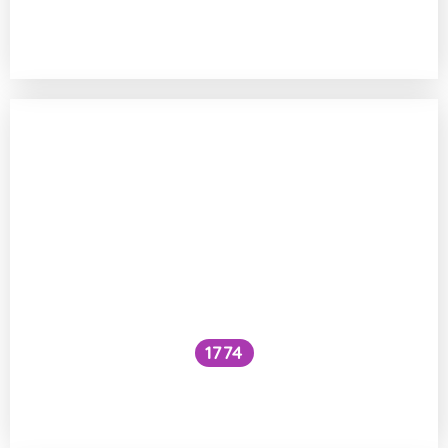
Může se při bouři jen blýskat a skoro
nehřmět?
1774
Proč voda v řekách zůstává sladká
a v mořích slaná?