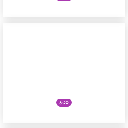
Je vhodné vypnout mobil při bouřce?
300
Způsobuje změna počasí migrénu?