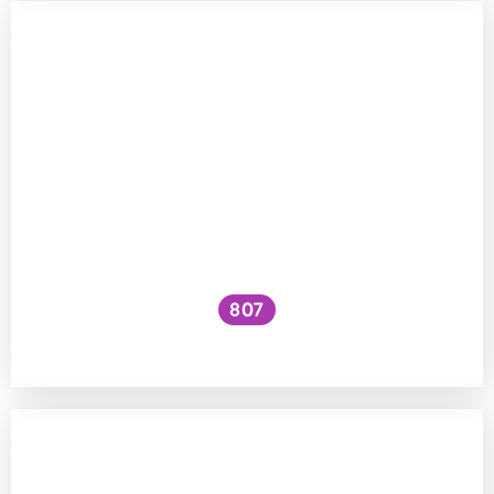
807
Padají kroupy i v noci?