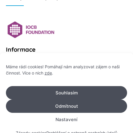
Informace
Platformu Zeptej se vědce provozuje:
Máme rádi cookies! Pomáhají nám analyzovat zájem o naši
činnost. Více o nich
zde
.
Institut pro komunikaci vědy, z. ú.
IČO: 178 47 389
Souhlasím
Flemingovo náměstí 542/2,
Dejvice, 160 00 Praha 6
Odmítnout
info@zeptejsevedce.cz
Nastavení
Zásady cookies
Prohlášení o ochraně osobních údajů