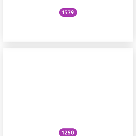
1579
Je pravda, že když jsou hory blízko,
počasí se zkazí?
1260