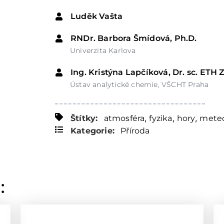
Luděk Vašta
RNDr. Barbora Šmídová, Ph.D.
Univerzita Karlova
Ing. Kristýna Lapčíková, Dr. sc. ETH 
Ústav analytické chemie, VŠCHT Praha
,
,
,
Štítky:
atmosféra
fyzika
hory
meteo
Kategorie:
Příroda
: