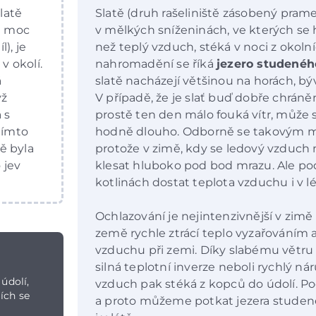
latě
Slatě (druh rašeliniště zásobený pram
že moc
v mělkých sníženinách, ve kterých se 
l), je
než teplý vzduch, stéká v noci z okoln
v okolí.
nahromadění se říká
jezero studené
á
slatě nacházejí většinou na horách, b
yž
V případě, že je slať buď dobře chrán
 s
prostě ten den málo fouká vítr, může 
tímto
hodně dlouho. Odborně se takovým m
tě byla
protože v zimě, kdy se ledový vzduch 
 jev
klesat hluboko pod bod mrazu. Ale po
kotlinách dostat teplota vzduchu i v l
Ochlazování je nejintenzivnější v zimě
země rychle ztrácí teplo vyzařováním a
vzduchu při zemi. Díky slabému větru
silná teplotní inverze neboli rychlý ná
údolí,
vzduch pak stéká z kopců do údolí. Po
lích se
a proto můžeme potkat jezera studené