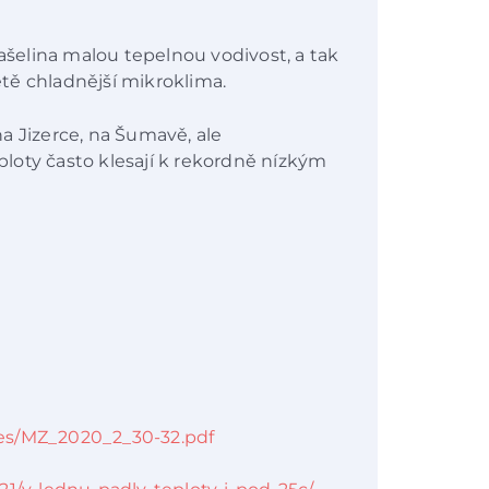
rašelina malou tepelnou vodivost, a tak
létě chladnější mikroklima.
a Jizerce, na Šumavě, ale
eploty často klesají k rekordně nízkým
iles/MZ_2020_2_30-32.pdf