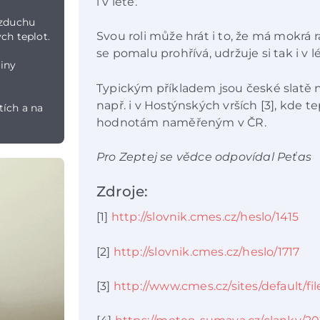
i v létě.
vzduchu
Svou roli může hrát i to, že má mokrá 
ch teplot.
se pomalu prohřívá, udržuje si tak i v 
liny
Typickým příkladem jsou české slatě n
např. i v Hostýnských vrších [3], kde t
tích a na
hodnotám naměřeným v ČR.
Pro Zeptej se vědce odpovídal Peťas
Zdroje:
[1]
http://slovnik.cmes.cz/heslo/1415
[2]
http://slovnik.cmes.cz/heslo/1717
[3]
http://www.cmes.cz/sites/default/f