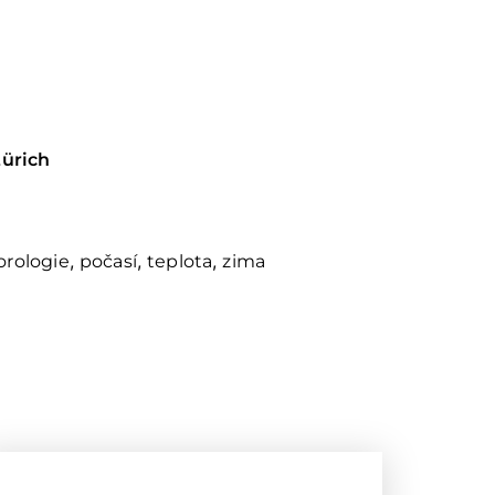
Zürich
,
,
,
rologie
počasí
teplota
zima