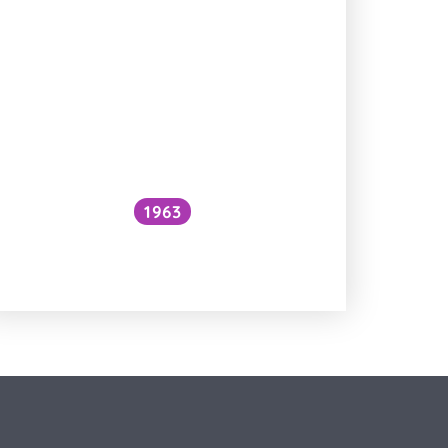
1963
Proč je voda pod vodopádem
studenější než nad ním?