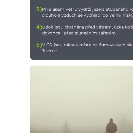
3)
Při slabém větru vydrží jezera studeného 
dlouho a vzduch se vychladí do velmi nízký
4)
Údolí jsou chráněna před větrem, úzké kot
dokonce i před slunečním zářením.
5)
V ČR jsou taková místa na šumavských sla
Jizerce.