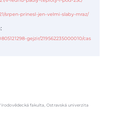
21/v-lednu-padly-teploty-i-pod-25c/
1/srpen-prinesl-jen-velmi-slaby-mraz/
:
10805121298-gejzir/219562235000010/cas
řírodovědecká fakulta, Ostravská univerzita