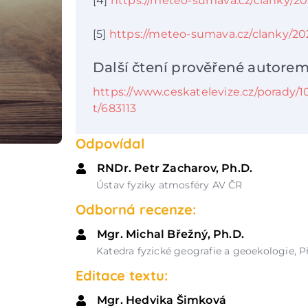
[4]
https://meteo-sumava.cz/clanky/20
[5]
https://meteo-sumava.cz/clanky/202
Další čtení prověřené autorem
https://www.ceskatelevize.cz/porady/
t/683113
Odpovídal
RNDr. Petr Zacharov, Ph.D.
Ústav fyziky atmosféry AV ČR
Odborná recenze:
Mgr. Michal Břežný, Ph.D.
Katedra fyzické geografie a geoekologie, P
Editace textu:
Mgr. Hedvika Šimková