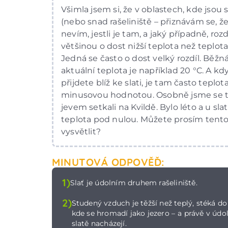
Všimla jsem si, že v oblastech, kde jsou s
(nebo snad rašeliniště – přiznávám se, 
nevím, jestli je tam, a jaký případně, rozdí
většinou o dost nižší teplota než teplota 
Jedná se často o dost velký rozdíl. Běžn
aktuální teplota je například 20 °C. A kd
přijdete blíž ke slati, je tam často teplota
minusovou hodnotou. Osobně jsme se 
jevem setkali na Kvildě. Bylo léto a u sla
teplota pod nulou. Můžete prosím tento
vysvětlit?
MINUTOVÁ ODPOVĚĎ:
1)
Slať je údolním druhem rašeliniště.
2)
Studený vzduch je těžší než teplý, stéká do 
kde se hromadí jako jezero –⁠⁠⁠⁠ a právě v údo
slatě nacházejí.