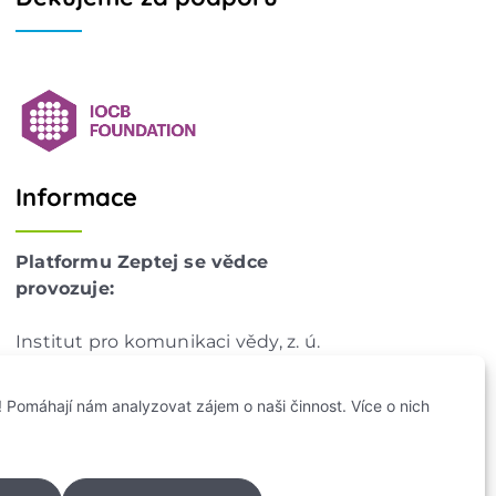
Informace
Platformu Zeptej se vědce
provozuje:
Institut pro komunikaci vědy, z. ú.
IČO: 178 47 389
Flemingovo náměstí 542/2,
 Pomáhají nám analyzovat zájem o naši činnost. Více o nich
Dejvice, 160 00 Praha 6
info@zeptejsevedce.cz