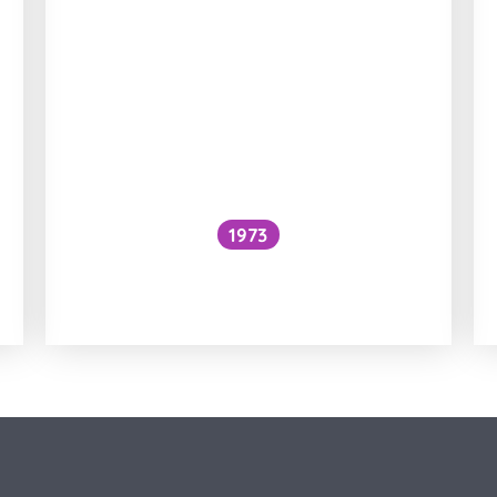
1973
Snížilo by vytažení všech lodí
hladinu oceánů?