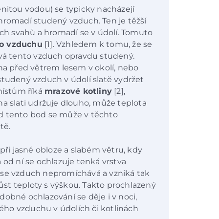
enitou vodou) se typicky nacházejí
hromadí studený vzduch. Ten je těžší
ích svahů a hromadí se v údolí. Tomuto
ho vzduchu
[1]. Vzhledem k tomu, že se
ývá tento vzduch opravdu studený.
ěna před větrem lesem v okolí, nebo
studený vzduch v údolí slatě vydržet
ístům říká
mrazové kotliny
[2],
na slati udržuje dlouho, může teplota
d tento bod se může v těchto
étě.
 při jasné obloze a slabém větru, kdy
 od ní se ochlazuje tenká vrstva
 se vzduch nepromíchává a vzniká tak
růst teploty s výškou. Takto prochlazený
dobné ochlazování se děje i v noci,
ho vzduchu v údolích či kotlinách