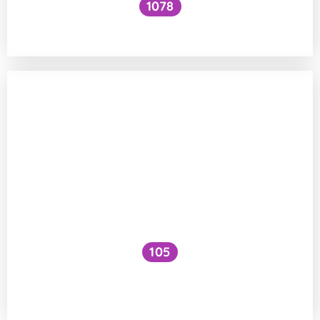
1078
Mazlení a drbání zvířat
105
Jakou roli hrají sociální sítě v šíření
dezinformací ohledně očkování?