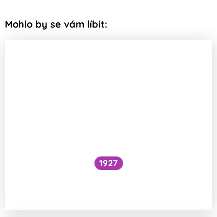
Mohlo by se vám líbit:
1927
Národní očkovací strategie – je zbytečné
očkovat proti chřipce a Covidu?