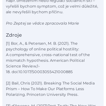
např. omezením nebo regulací sociálních sítí –
vyřešili bychom symptom, což je velmi důležité,
ale nevyřešili bychom příčinu.
Pro Zeptej se vědce zpracovala Marie
Zdroje
[1] Bor, A., & Petersen, M. B. (2021). The
psychology of online political hostility:
A comprehensive, cross-national test of the
mismatch hypothesis. American Political
Science Review,1-
18. doi:10.1017/S0003055421000885
[2] Bail, Chris (2021). Breaking The Social Media
Prism – How To Make Our Platforms Less
Polarizing. Princeton University Press.
[3] d’Ancona, M. (2017)Post-Truth: The New War