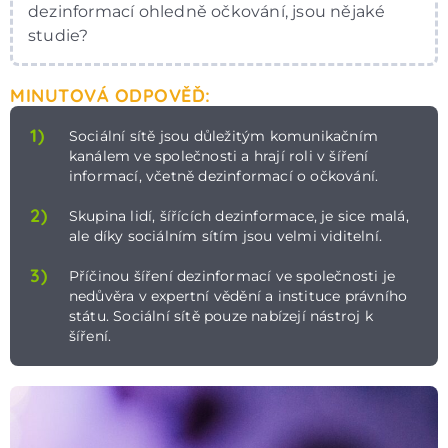
dezinformací ohledně očkování, jsou nějaké
studie?
MINUTOVÁ ODPOVĚĎ:
1)
Sociální sítě jsou důležitým komunikačním
kanálem ve společnosti a hrají roli v šíření
informací, včetně dezinformací o očkování.
2)
Skupina lidí, šířících dezinformace, je sice malá,
ale díky sociálním sítím jsou velmi viditelní.
3)
Příčinou šíření dezinformací ve společnosti je
nedůvěra v expertní vědění a instituce právního
státu. Sociální sítě pouze nabízejí nástroj k
šíření.