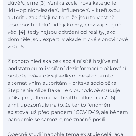
důvěřujeme [3]. Vzniká zcela nová kategorie
lidí – opinion-leaderů, influencerů – kteří svou
autoritu zakládají na tom, že jsou to vlastně
„osobnosti z lidu“, lidé jako my, prožívají stejné
věci [4], tedy nejsou odtržení od reality, jako
domněle jsou experti v akademické slonovinové
věži. [5]
Z tohoto hlediska pak sociální sítě hrají velmi
podstatnou roli v šíření dezinformací o očkování,
protože právě dávají velkým prostor těmto
alternativním autoritám – britská socioložka
Stephanie Alice Baker je dlouhodobě studuje
a říká jim „alternative health influencers“ [6]
a mj. upozorňuje na to, že tento fenomén
existoval už před pandemií COVID-19, ale během
pandemie se samozřejmě značně posílil.
Obecně studií na tohle téma existuje celá řada