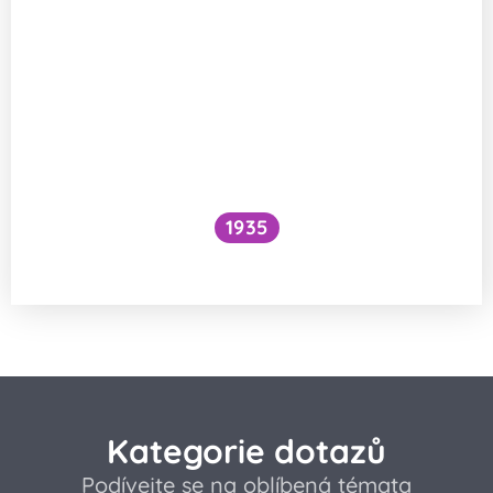
1935
Proč někdo kýchá tak hlasitě a s křikem?
Kategorie dotazů
Podívejte se na oblíbená témata