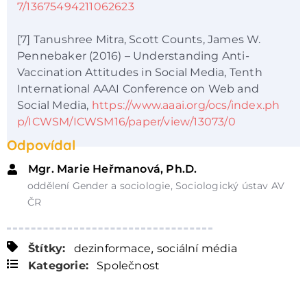
7/13675494211062623
[7] Tanushree Mitra, Scott Counts, James W.
Pennebaker (2016) – Understanding Anti-
Vaccination Attitudes in Social Media, Tenth
International AAAI Conference on Web and
Social Media,
https://www.aaai.org/ocs/index.ph
p/ICWSM/ICWSM16/paper/view/13073/0
Odpovídal
Mgr. Marie Heřmanová, Ph.D.
oddělení Gender a sociologie, Sociologický ústav AV
ČR
,
Štítky:
dezinformace
sociální média
Kategorie:
Společnost