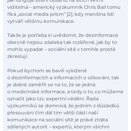
jak funguje šíření obsahu na sítích velmi
viditelná – americký výzkumník Chris Bail tomu
říká „social media prism“ [2], kdy menšina lidí
vytváří většinu komunikace.
Takže je potřeba si uvědomit, že dezinformace
obecně nejsou zdaleka tak rozšířené, jak by to
mohlo vypadat – sociální sítě v tomhle prostě
zkreslují.
Pokud bychom se bavili vyloženě
o dezinformacích a informacích o očkování, tak
je dobré zaměřit se na to, že se jedná
o medicínské informace, a tedy o to, co můžeme
označit jako tzv. expertní vědění. Řada
výzkumníků se domnívá, že jedním z důsledků
přesouvání čím dál tím větší části naší
komunikace na sociální sítě je právě ztráta
sdílených autorit – expertů, kterým všichni