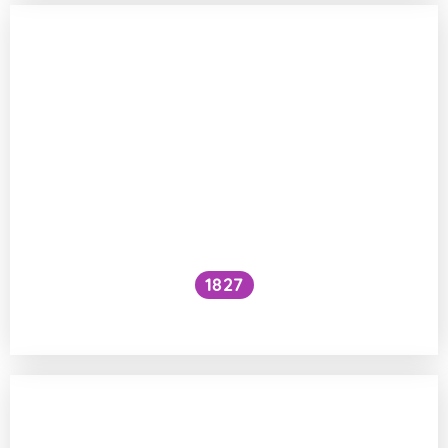
1827
Prochází láska žaludkem?