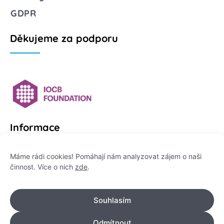
GDPR
Děkujeme za podporu
Informace
Platformu Zeptej se vědce provozuje:
Máme rádi cookies! Pomáhají nám analyzovat zájem o naši
činnost. Více o nich
zde
.
Institut pro komunikaci vědy, z. ú.
IČO: 178 47 389
Souhlasím
Flemingovo náměstí 542/2,
Dejvice, 160 00 Praha 6
Odmítnout