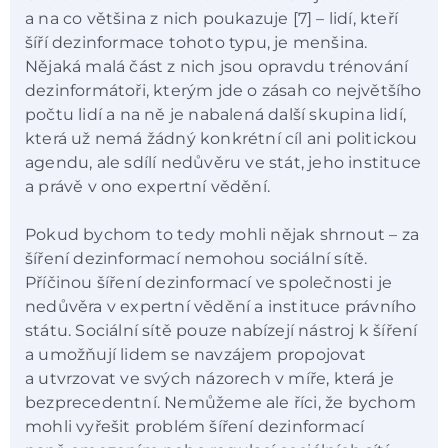
a na co většina z nich poukazuje [7] – lidí, kteří
šíří dezinformace tohoto typu, je menšina.
Nějaká malá část z nich jsou opravdu trénování
dezinformátoři, kterým jde o zásah co největšího
počtu lidí a na ně je nabalená další skupina lidí,
která už nemá žádný konkrétní cíl ani politickou
agendu, ale sdílí nedůvěru ve stát, jeho instituce
a právě v ono expertní vědění.
Pokud bychom to tedy mohli nějak shrnout – za
šíření dezinformací nemohou sociální sítě.
Příčinou šíření dezinformací ve společnosti je
nedůvěra v expertní vědění a instituce právního
státu. Sociální sítě pouze nabízejí nástroj k šíření
a umožňují lidem se navzájem propojovat
a utvrzovat ve svých názorech v míře, která je
bezprecedentní. Nemůžeme ale říci, že bychom
mohli vyřešit problém šíření dezinformací