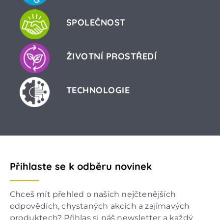
SPOLEČNOST
ŽIVOTNÍ PROSTŘEDÍ
TECHNOLOGIE
Přihlaste se k odběru novinek
Chceš mít přehled o našich nejčtenějších
odpovědích, chystaných akcích a zajímavých
produktech? Přihlas si náš newsletter a každý