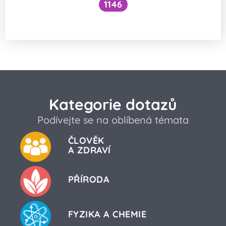
1146
Jak vlastně funguje solení silnic v zimě?
Kategorie dotazů
Podívejte se na oblíbená témata
ČLOVĚK
A ZDRAVÍ
PŘÍRODA
FYZIKA A CHEMIE