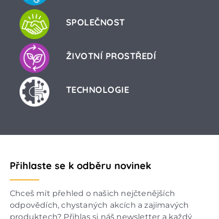
SPOLEČNOST
ŽIVOTNÍ PROSTŘEDÍ
TECHNOLOGIE
Přihlaste se k odběru novinek
Chceš mít přehled o našich nejčtenějších
odpovědích, chystaných akcích a zajímavých
produktech? Přihlas si náš newsletter a každý