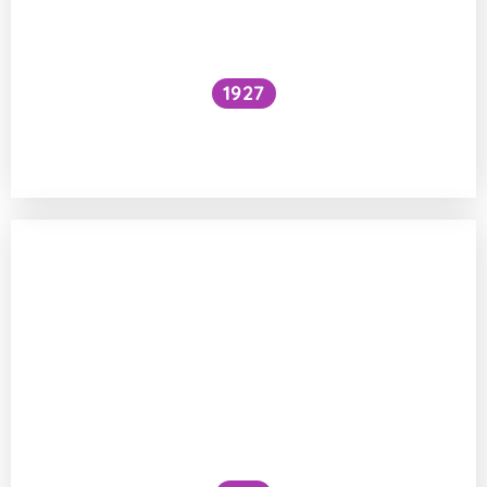
1927
Národní očkovací strategie – je zbytečné
očkovat proti chřipce a Covidu?