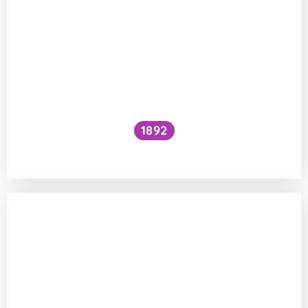
1892
Je kočičí předení dobré pro lidské zdraví?