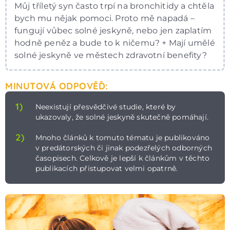
Můj tříletý syn často trpí na bronchitidy a chtěla
bych mu nějak pomoci. Proto mě napadá –
fungují vůbec solné jeskyně, nebo jen zaplatím
hodně peněz a bude to k ničemu? + Mají umělé
solné jeskyně ve městech zdravotní benefity?
MINUTOVÁ ODPOVĚĎ:
1)
Neexistují přesvědčivé studie, které by
ukazovaly, že solné jeskyně skutečně pomáhají.
2)
Mnoho článků k tomuto tématu je publikováno
v predátorských či jinak podezřelých odborných
časopisech. Celkově je lepší k článkům v těchto
publikacích přistupovat velmi opatrně.