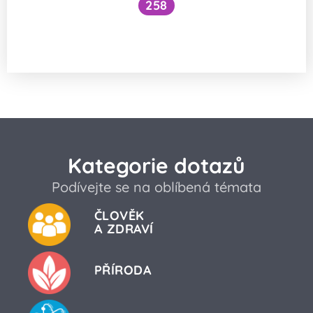
258
Jak se vstřebává železo ve formě
bisglycinátu?
Kategorie dotazů
Podívejte se na oblíbená témata
ČLOVĚK
A ZDRAVÍ
PŘÍRODA