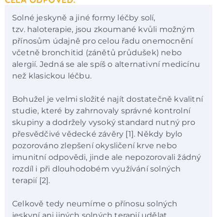
Solné jeskyně a jiné formy léčby solí,
tzv. haloterapie, jsou zkoumané kvůli možným
přínosům údajně pro celou řadu onemocnění
včetně bronchitid (zánětů průdušek) nebo
alergií. Jedná se ale spíš o alternativní medicínu
než klasickou léčbu.
Bohužel je velmi složité najít dostatečně kvalitní
studie, které by zahrnovaly správné kontrolní
skupiny a dodržely vysoký standard nutný pro
přesvědčivé vědecké závěry [1]. Někdy bylo
pozorováno zlepšení okysličení krve nebo
imunitní odpovědi, jinde ale nepozorovali žádný
rozdíl i při dlouhodobém využívání solných
terapií [2].
Celkově tedy neumíme o přínosu solných
jeskyní ani jiných solných terapií udělat