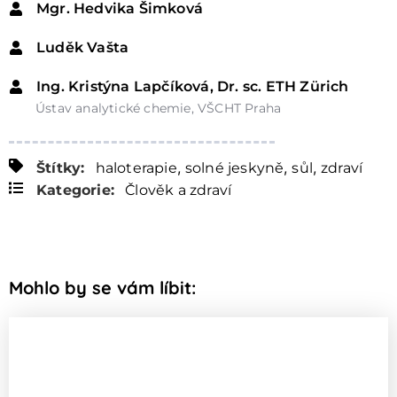
Mgr. Hedvika Šimková
Luděk Vašta
Ing. Kristýna Lapčíková, Dr. sc. ETH Zürich
Ústav analytické chemie, VŠCHT Praha
,
,
,
Štítky:
haloterapie
solné jeskyně
sůl
zdraví
Kategorie:
Člověk a zdraví
Mohlo by se vám líbit: