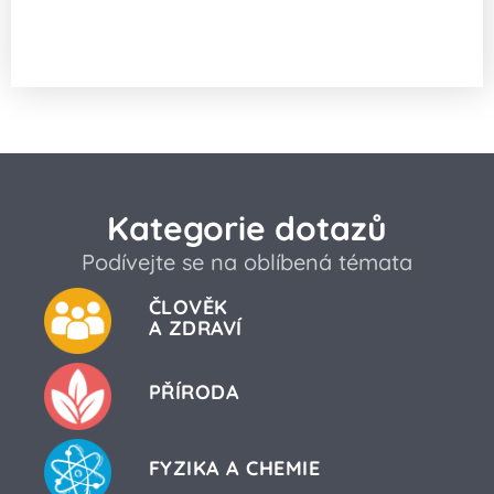
Jak a proč špaček napodobuje lidský
hlas?
Kategorie dotazů
Podívejte se na oblíbená témata
ČLOVĚK
A ZDRAVÍ
PŘÍRODA
FYZIKA A CHEMIE