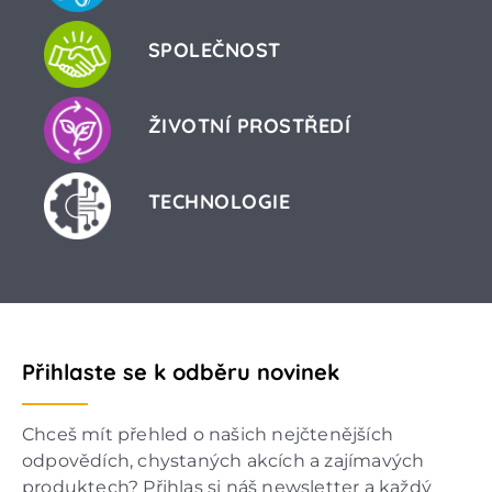
SPOLEČNOST
ŽIVOTNÍ PROSTŘEDÍ
TECHNOLOGIE
Přihlaste se k odběru novinek
Chceš mít přehled o našich nejčtenějších
odpovědích, chystaných akcích a zajímavých
produktech? Přihlas si náš newsletter a každý