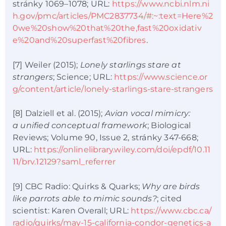
stránky 1069–1078; URL:
https://www.ncbi.nlm.ni
h.gov/pmc/articles/PMC2837734/#:~:text=Here%2
0we%20show%20that%20the,fast%20oxidativ
e%20and%20superfast%20fibres
.
[7] Weiler (2015);
Lonely starlings stare at
strangers
; Science; URL:
https://www.science.or
g/content/article/lonely-starlings-stare-strangers
[8] Dalziell et al. (2015);
Avian vocal mimicry:
a unified conceptual framework
; Biological
Reviews; Volume 90, Issue 2, stránky 347-668;
URL:
https://onlinelibrary.wiley.com/doi/epdf/10.11
11/brv.12129?saml_referrer
[9] CBC Radio: Quirks & Quarks;
Why are birds
like parrots able to mimic sounds?
; cited
scientist: Karen Overall; URL:
https://www.cbc.ca/
radio/quirks/may-15-california-condor-genetics-a