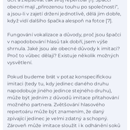
obecní mají „přirozenou touhu po společnosti“,
a jsou-li v zajetí drženi jednotlivě, dělá jim dobře,
když vidí dalšího špačka alespoň na fotce [7].
Fungování vokalizace a důvody, proč jsou špačci
v napodobování hlasů tak dobří, jsem výše
shrnula. Jaké jsou ale obecné důvody k imitaci?
Proč to vůbec dělají? Existuje několik možných
vysvětlení.
Pokud budeme brát v potaz konspecifickou
imitaci (tedy tu, kdy jedinec daného druhu
napodobuje jiného jedince stejného druhu),
může být jedním z důvodů imitace přitahování
možného partnera. Zvětšování hlasového
repertoáru může být znamením, že daný
zpívající jedinec je velmi zdatný a schopný.
Zároveň může imitace sloužit i k odhánění soků