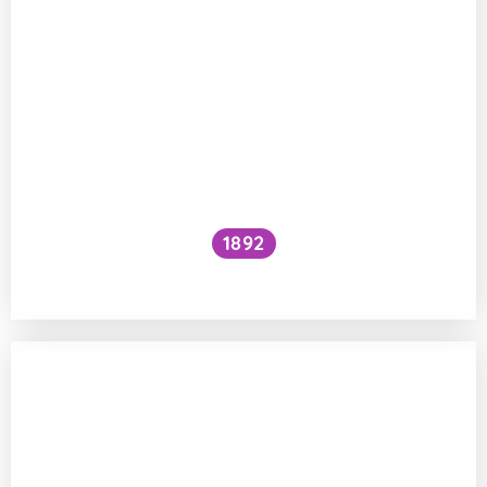
1892
Je kočičí předení dobré pro lidské zdraví?