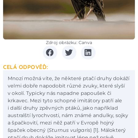
Zdroj obrázku: Canva
CELÁ ODPOVĚĎ:
Mnozí možná víte, že některé ptačí druhy dokáží
velmi dobře napodobit různé zvuky, které slyší
v okolí. Typicky nás napadne papoušek či
krkavec. Mezi tyto schopné imitátory patří ale
i další druhy zpěvných ptáků, jako například
australští lyrochvosti, nám známé andulky, sojky
a špačkovití, mezi něž patří v Evropě hojný
špaček obecný (
Sturnus vulgaris
) [1]. Málokterý
ptačí druh dokáže imitovat lépe než právě