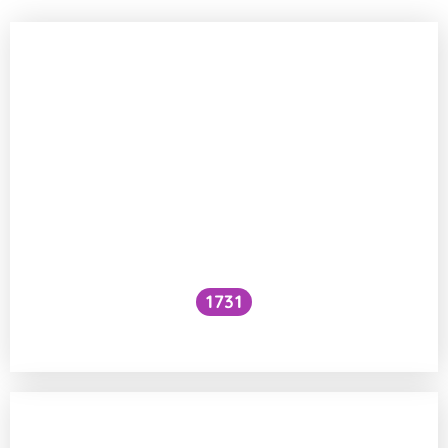
1731
Voní mraky?