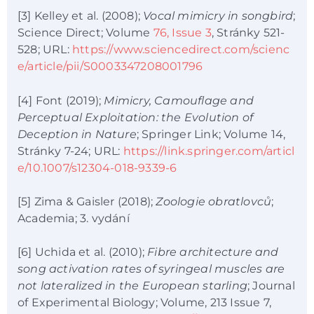
[3] Kelley et al. (2008);
Vocal mimicry in songbird
;
Science Direct; Volume
76, Issue 3
, Stránky 521-
528; URL:
https://www.sciencedirect.com/scienc
e/article/pii/S0003347208001796
[4] Font (2019);
Mimicry, Camouflage and
Perceptual Exploitation: the Evolution of
Deception in Nature
; Springer Link; Volume 14,
Stránky 7-24; URL:
https://link.springer.com/articl
e/10.1007/s12304-018-9339-6
[5] Zima & Gaisler (2018);
Zoologie obratlovců
;
Academia; 3. vydání
[6] Uchida et al. (2010);
Fibre architecture and
song activation rates of syringeal muscles are
not lateralized in the European starling
; Journal
of Experimental Biology; Volume, 213 Issue 7,