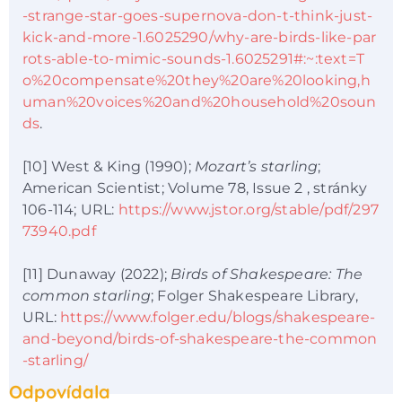
-strange-star-goes-supernova-don-t-think-just-
kick-and-more-1.6025290/why-are-birds-like-par
rots-able-to-mimic-sounds-1.6025291#:~:text=T
o%20compensate%20they%20are%20looking,h
uman%20voices%20and%20household%20soun
ds
.
[10] West & King (1990);
Mozart’s starling
;
American Scientist; Volume 78, Issue 2 , stránky
106-114; URL:
https://www.jstor.org/stable/pdf/297
73940.pdf
[11] Dunaway (2022);
Birds of Shakespeare: The
common starling
; Folger Shakespeare Library,
URL:
https://www.folger.edu/blogs/shakespeare-
and-beyond/birds-of-shakespeare-the-common
-starling/
Odpovídala