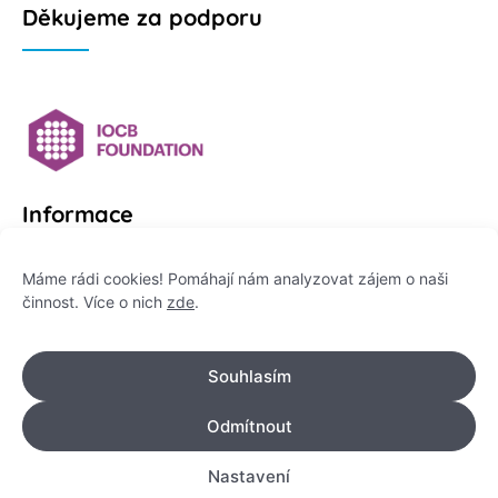
Děkujeme za podporu
Informace
Platformu Zeptej se vědce provozuje:
Máme rádi cookies! Pomáhají nám analyzovat zájem o naši
činnost. Více o nich
zde
.
Institut pro komunikaci vědy, z. ú.
IČO: 178 47 389
Souhlasím
Flemingovo náměstí 542/2,
Dejvice, 160 00 Praha 6
Odmítnout
info@zeptejsevedce.cz
Nastavení