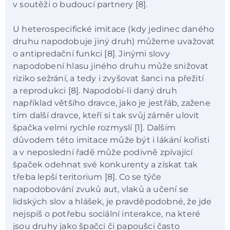
v soutěži o budoucí partnery [8].
U heterospecifické imitace (kdy jedinec daného
druhu napodobuje jiný druh) můžeme uvažovat
o antipredační funkci [8]. Jinými slovy
napodobení hlasu jiného druhu může snižovat
riziko sežrání, a tedy i zvyšovat šanci na přežití
a reprodukci [8]. Napodobí-li daný druh
například většího dravce, jako je jestřáb, zažene
tím další dravce, kteří si tak svůj záměr ulovit
špačka velmi rychle rozmyslí [1]. Dalším
důvodem této imitace může být i lákání kořisti
a v neposlední řadě může podivně zpívající
špaček odehnat své konkurenty a získat tak
třeba lepší teritorium [8]. Co se týče
napodobování zvuků aut, vlaků a učení se
lidských slov a hlášek, je pravděpodobné, že jde
nejspíš o potřebu sociální interakce, na které
jsou druhy jako špačci či papoušci často