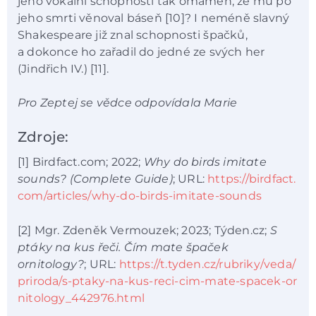
jeho vokální schopností tak omámen, že mu po
jeho smrti věnoval báseň [10]? I neméně slavný
Shakespeare již znal schopnosti špačků,
a dokonce ho zařadil do jedné ze svých her
(Jindřich IV.) [11].
Pro Zeptej se vědce odpovídala Marie
Zdroje:
[1] Birdfact.com; 2022;
Why do birds imitate
sounds? (Complete Guide)
; URL:
https://birdfact.
com/articles/why-do-birds-imitate-sounds
[2] Mgr. Zdeněk Vermouzek; 2023; Týden.cz;
S
ptáky na kus řeči. Čím mate špaček
ornitology?
; URL:
https://t.tyden.cz/rubriky/veda/
priroda/s-ptaky-na-kus-reci-cim-mate-spacek-or
nitology_442976.html