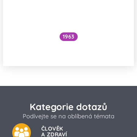
1963
Proč je voda pod vodopádem studenější
než nad ním?
Kategorie dotazů
Podívejte se na oblíbená témata
ČLOVĚK
A ZDRAVÍ