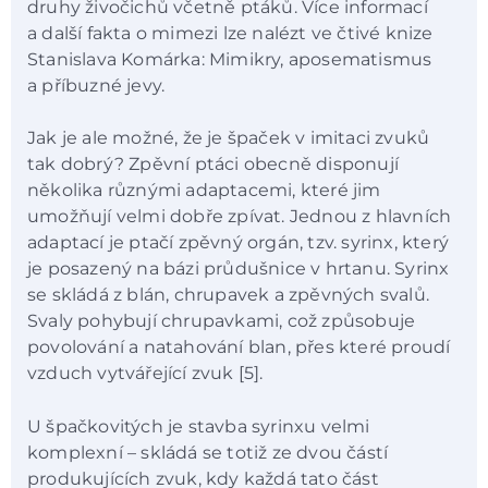
druhy živočichů včetně ptáků. Více informací
a další fakta o mimezi lze nalézt ve čtivé knize
Stanislava Komárka: Mimikry, aposematismus
a příbuzné jevy.
Jak je ale možné, že je špaček v imitaci zvuků
tak dobrý? Zpěvní ptáci obecně disponují
několika různými adaptacemi, které jim
umožňují velmi dobře zpívat. Jednou z hlavních
adaptací je ptačí zpěvný orgán, tzv. syrinx, který
je posazený na bázi průdušnice v hrtanu. Syrinx
se skládá z blán, chrupavek a zpěvných svalů.
Svaly pohybují chrupavkami, což způsobuje
povolování a natahování blan, přes které proudí
vzduch vytvářející zvuk [5].
U špačkovitých je stavba syrinxu velmi
komplexní – skládá se totiž ze dvou částí
produkujících zvuk, kdy každá tato část