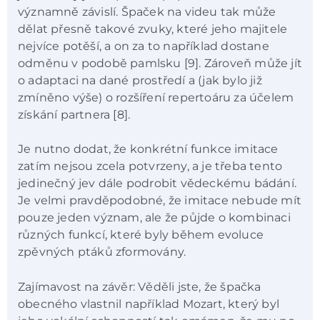
významně závislí. Špaček na videu tak může
dělat přesně takové zvuky, které jeho majitele
nejvíce potěší, a on za to například dostane
odměnu v podobě pamlsku [9]. Zároveň může jít
o adaptaci na dané prostředí a (jak bylo již
zmíněno výše) o rozšíření repertoáru za účelem
získání partnera [8].
Je nutno dodat, že konkrétní funkce imitace
zatím nejsou zcela potvrzeny, a je třeba tento
jedinečný jev dále podrobit vědeckému bádání.
Je velmi pravděpodobné, že imitace nebude mít
pouze jeden význam, ale že půjde o kombinaci
různých funkcí, které byly během evoluce
zpěvných ptáků zformovány.
Zajímavost na závěr: Věděli jste, že špačka
obecného vlastnil například Mozart, který byl