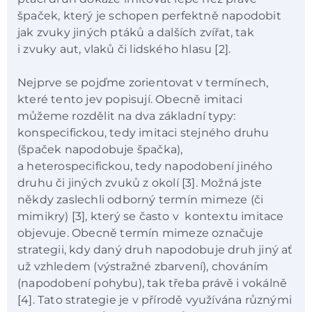
špaček, který je schopen perfektně napodobit
jak zvuky jiných ptáků a dalších zvířat, tak
i zvuky aut, vlaků či lidského hlasu [2].
Nejprve se pojďme zorientovat v termínech,
které tento jev popisují. Obecně imitaci
můžeme rozdělit na dva základní typy:
konspecifickou, tedy imitaci stejného druhu
(špaček napodobuje špačka),
a heterospecifickou, tedy napodobení jiného
druhu či jiných zvuků z okolí [3]. Možná jste
někdy zaslechli odborný termín mimeze (či
mimikry) [3], který se často v kontextu imitace
objevuje. Obecně termín mimeze označuje
strategii, kdy daný druh napodobuje druh jiný ať
už vzhledem (výstražné zbarvení), chováním
(napodobení pohybu), tak třeba právě i vokálně
[4]. Tato strategie je v přírodě využívána různými