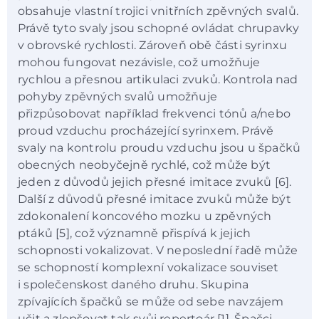
obsahuje vlastní trojici vnitřních zpěvných svalů.
Právě tyto svaly jsou schopné ovládat chrupavky
v obrovské rychlosti. Zároveň obě části syrinxu
mohou fungovat nezávisle, což umožňuje
rychlou a přesnou artikulaci zvuků. Kontrola nad
pohyby zpěvných svalů umožňuje
přizpůsobovat například frekvenci tónů a/nebo
proud vzduchu procházející syrinxem. Právě
svaly na kontrolu proudu vzduchu jsou u špačků
obecných neobyčejně rychlé, což může být
jeden z důvodů jejich přesné imitace zvuků [6].
Další z důvodů přesné imitace zvuků může být
zdokonalení koncového mozku u zpěvných
ptáků [5], což významně přispívá k jejich
schopnosti vokalizovat. V neposlední řadě může
se schopností komplexní vokalizace souviset
i společenskost daného druhu. Skupina
zpívajících špačků se může od sebe navzájem
učit a zlepšovat tak svůj repertoár [1]. Špačci