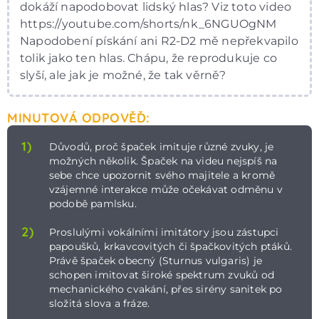
dokáží napodobovat lidský hlas? Viz toto video
https://youtube.com/shorts/nk_6NGUOgNM
Napodobení pískání ani R2-D2 mě nepřekvapilo
tolik jako ten hlas. Chápu, že reprodukuje co
slyší, ale jak je možné, že tak věrně?
MINUTOVÁ ODPOVĚĎ:
1)
Důvodů, proč špaček imituje různé zvuky, je
možných několik. Špaček na videu nejspíš na
sebe chce upozornit svého majitele a kromě
vzájemné interakce může očekávat odměnu v
podobě pamlsku.
2)
Proslulými vokálními imitátory jsou zástupci
papoušků, krkavcovitých či špačkovitých ptáků.
Právě špaček obecný (Sturnus vulgaris) je
schopen imitovat široké spektrum zvuků od
mechanického cvakání, přes sirény sanitek po
složitá slova a fráze.