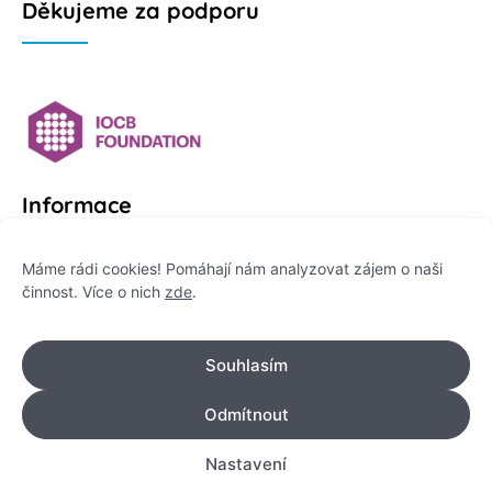
Děkujeme za podporu
Informace
Platformu Zeptej se vědce provozuje:
Máme rádi cookies! Pomáhají nám analyzovat zájem o naši
činnost. Více o nich
zde
.
Institut pro komunikaci vědy, z. ú.
IČO: 178 47 389
Souhlasím
Flemingovo náměstí 542/2,
Dejvice, 160 00 Praha 6
Odmítnout
info@zeptejsevedce.cz
Nastavení