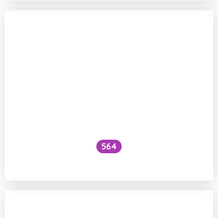
564
Kde se vzala sůl v moři?