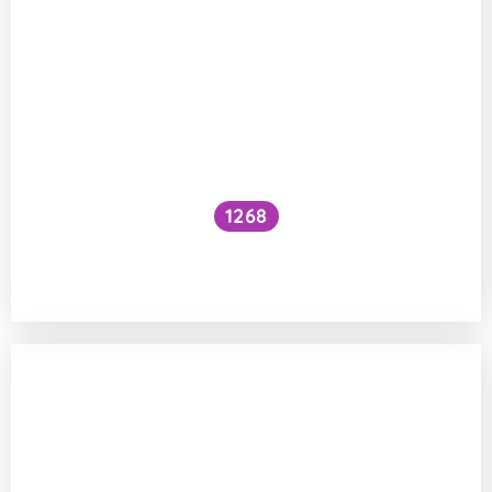
1268
Mají umělé solné jeskyně ve městech
zdravotní benefity?