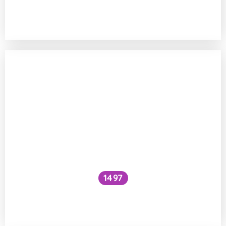
Proč voda v řekách zůstává sladká
a v mořích slaná?
1497
Jak sodík a kofein ovlivňují hospodaření
s vodou v našem těle?