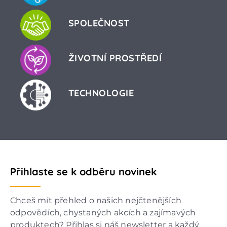
SPOLEČNOST
ŽIVOTNÍ PROSTŘEDÍ
TECHNOLOGIE
Přihlaste se k odběru novinek
Chceš mít přehled o našich nejčtenějších
odpovědích, chystaných akcích a zajímavých
produktech? Přihlas si náš newsletter a každý