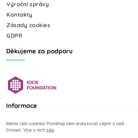
Výroční zprávy
Kontakty
Zásady cookies
GDPR
Děkujeme za podporu
Informace
Platformu Zeptej se vědce provozuje:
Máme rádi cookies! Pomáhají nám analyzovat zájem o naši
činnost. Více o nich
zde
.
Institut pro komunikaci vědy, z. ú.