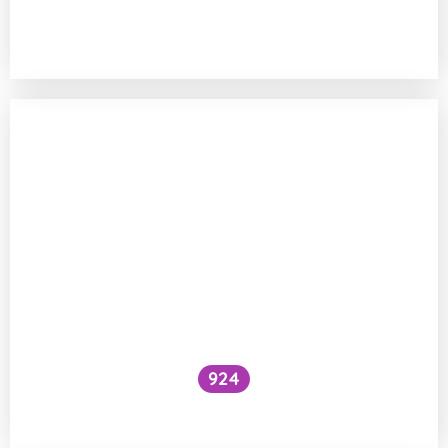
Jak se vyhnout teflonu a podobným
látkám v oblečení?
924
Teflonové nádobí v myčce