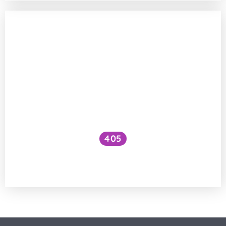
405
Je drobný škrábanec na teflonové pánvi
zdraví škodlivý?