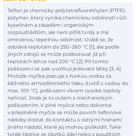
Teflon je chemicky polytetrafluorethylen (PTFE),
polymer, který vyniká chemickou odolností vůči
kyselinám a zásadám i organickým
rozpouštědlům, ale není příliš tvrdý a má
omezenou tepelnou odolnost. Uvádí se, že
odolává teplotám do 250–260 °C [1], ale podle
jiných zdrojů se může poškozovat již při
teplotách lehce nad 200 °C [2]. Při tomto
poškození se pak uvolňují jedovaté látky [3, 4].
Protože myčka pracuje s horkou vodou za
běžného atmosférického tlaku (tudíž s vodou do
max. 100 °C), poškození vlivem vysoké teploty
nehrozí. Jinak je to ovšem s mechanickým
poškozením. V plné myčce nebo dokonce
v přeplněné myčce se může povrch teflonové
nádoby dostat do kontaktu s ostrými hranami
jiného nádobí, které jej mohou poškodit. Také
tvrdé částice ze zbytků jídel nebo z použitých