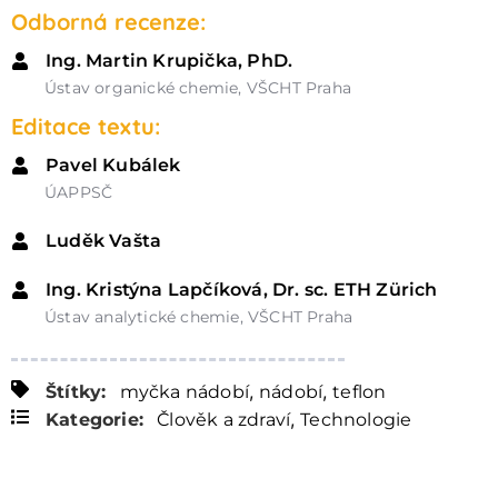
Odborná recenze:
Ing. Martin Krupička, PhD.
Ústav organické chemie, VŠCHT Praha
Editace textu:
Pavel Kubálek
ÚAPPSČ
Luděk Vašta
Ing. Kristýna Lapčíková, Dr. sc. ETH Zürich
Ústav analytické chemie, VŠCHT Praha
,
,
Štítky:
myčka nádobí
nádobí
teflon
,
Kategorie:
Člověk a zdraví
Technologie