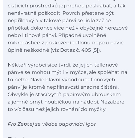
čistících prostředků jej mohou poškrábat, a tak
nenávratně poškodit. Povrch přestane být
nepřilnavý a v takové pánvi se jídlo začne
připékat dokonce více než v obyčejné nerezové
nebo litinové pánvi. Případné uvolněné
mikročástice z poškození teflonu nejsou navíc
úplně neškodné (viz Dotaz č. 405 [5]).
Někteří výrobci sice tvrdí, že jejich teflonové
pánve se mohou mýt i v myčce, ale spoléhat na
to nelze. Navíc hlavní výhodou teflonových
pánví je kromě nepřilnavosti snadné čištění.
Obvykle je stačí vytřít papírovým ubrouskem
a jemně omýt houbičkou na nádobí. Nezabere
to víc času než jejich rovnání do myčky.
Pro Zeptej se vědce odpovídal Igor