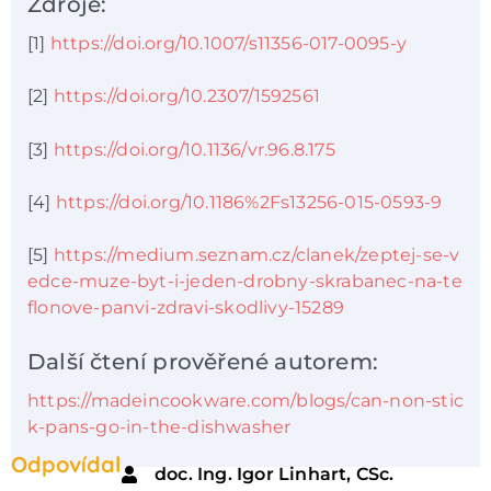
Zdroje:
[1]
https://doi.org/10.1007/s11356-017-0095-y
[2]
https://doi.org/10.2307/1592561
[3]
https://doi.org/10.1136/vr.96.8.175
[4]
https://doi.org/10.1186%2Fs13256-015-0593-9
[5]
https://medium.seznam.cz/clanek/zeptej-se-v
edce-muze-byt-i-jeden-drobny-skrabanec-na-te
flonove-panvi-zdravi-skodlivy-15289
Další čtení prověřené autorem:
https://madeincookware.com/blogs/can-non-stic
k-pans-go-in-the-dishwasher
Odpovídal
doc. Ing. Igor Linhart, CSc.