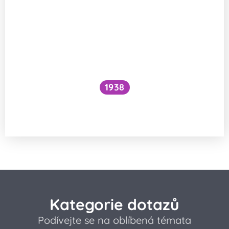
1938
Funguje šlehání sněhu z bílků na jiném
principu než šlehačka?
Kategorie dotazů
Podívejte se na oblíbená témata