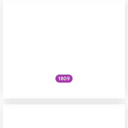
1809
Jak zvýšit VO₂ max?