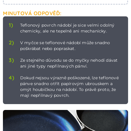
MINUTOVÁ ODPOVĚĎ:
1)
Teflonový povrch nádobí je sice velmi odolný
chemicky, ale ne tepelně ani mechanicky.
2)
V myčce se teflonové nádobí může snadno
poškrábat nebo popraskat.
3)
Ze stejného důvodu se do myčky nehodí dávat
ani jiné typy nepřilnavých pánví.
4)
Dokud nejsou výrazně poškozené, lze teflonové
pánve snadno otřít papírovým ubrouskem a
omýt houbičkou na nádobí. To právě proto, že
mají nepřilnavý povrch.