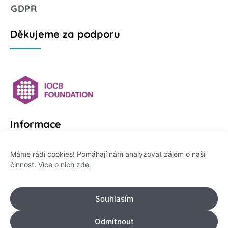
GDPR
Děkujeme za podporu
Informace
Platformu Zeptej se vědce provozuje:
Máme rádi cookies! Pomáhají nám analyzovat zájem o naši
činnost. Více o nich
zde
.
Institut pro komunikaci vědy, z. ú.
IČO: 178 47 389
Souhlasím
Flemingovo náměstí 542/2,
Dejvice, 160 00 Praha 6
Odmítnout