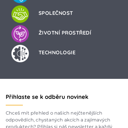
SPOLEČNOST
ŽIVOTNÍ PROSTŘEDÍ
TECHNOLOGIE
Přihlaste se k odběru novinek
Chceš mít přehled o našich nejčtenějších
odpovědích, chystaných akcích a zajímavých
produktech? Přihlas si náš newsletter a každý