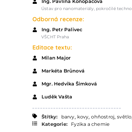
Ing. Pavlína Konopáčová
Ústav pro nanomateriály, pokročilé technol
Odborná recenze:
Ing. Petr Palivec
VŠCHT Praha
Editace textu:
Milan Major
Markéta Brůnová
Mgr. Hedvika Šimková
Luděk Vašta
,
,
,
Štítky:
barvy
kovy
ohňostroj
světlo
Kategorie:
Fyzika a chemie