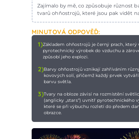
Zajímalo by mě, co způsobuje různost b
tvarů ohňostrojů, které jsou pak vidět n
MINUTOVÁ ODPOVĚĎ:
1)
Základem ohňostrojů je černý prach, který v
pyrotechnický výrobek do vzduchu a zárov
způsobí jeho explozi.
2)
Barvy ohňostrojů vznikají zahříváním různ
kovových solí, přičemž každý prvek vytváří
barvu světla.
3)
Tvary na obloze závisí na rozmístění světli
(anglicky „stars“) uvnitř pyrotechnického 
které se při výbuchu rozletí do předem da
obrazce.