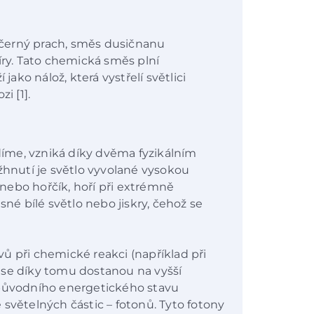
černý prach, směs dusičnanu
íry. Tato chemická směs plní
jako nálož, která vystřelí světlici
i [1].
idíme, vzniká díky dvěma fyzikálním
žhnutí je světlo vyvolané vysokou
k nebo hořčík, hoří při extrémně
sné bílé světlo nebo jiskry, čehož se
ů při chemické reakci (například při
ny se díky tomu dostanou na vyšší
 původního energetického stavu
světelných částic – fotonů. Tyto fotony