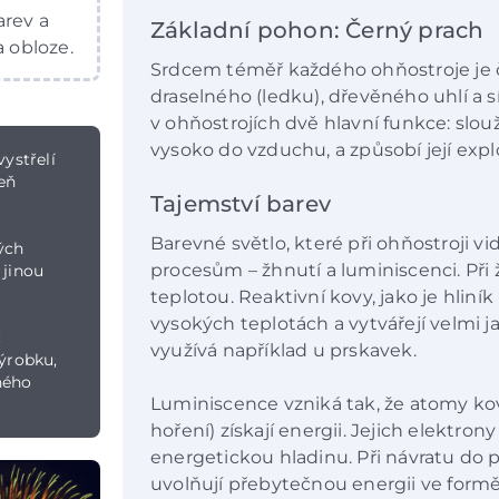
arev a
Základní pohon: Černý prach
a obloze.
Srdcem téměř každého ohňostroje je 
draselného (ledku), dřevěného uhlí a s
v ohňostrojích dvě hlavní funkce: slouží 
vysoko do vzduchu, a způsobí její exploz
ystřelí
eň
Tajemství barev
Barevné světlo, které při ohňostroji v
ých
procesům – žhnutí a luminiscenci. Při 
 jinou
teplotou. Reaktivní kovy, jako je hliní
vysokých teplotách a vytvářejí velmi ja
c
využívá například u prskavek.
výrobku,
ného
Luminiscence vzniká tak, že atomy kov
hoření) získají energii. Jejich elektro
energetickou hladinu. Při návratu do
uvolňují přebytečnou energii ve formě 