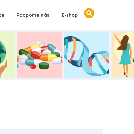
ce
Podpořte nás
E-shop
?