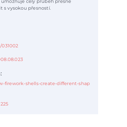
ré umožňuje celý průběh přesně
t s vysokou přesností.
3/031002
2008.08.023
:
w-firework-shells-create-different-shap
=225