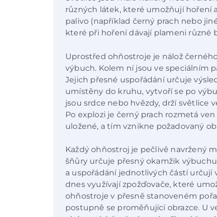
různých látek, které umožňují hoření 
palivo (například černý prach nebo jiné
které při hoření dávají plameni různé 
Uprostřed ohňostroje je nálož černého
výbuch. Kolem ní jsou ve speciálním 
Jejich přesné uspořádání určuje výsled
umístěny do kruhu, vytvoří se po výbuc
jsou srdce nebo hvězdy, drží světlice 
Po explozi je černý prach rozmetá ve
uložené, a tím vznikne požadovaný ob
Každý ohňostroj je pečlivě navržený 
šňůry určuje přesný okamžik výbuchu
a uspořádání jednotlivých částí určují 
dnes využívají zpožďovače, které umož
ohňostroje v přesně stanoveném pořadí
postupně se proměňující obrazce. U v