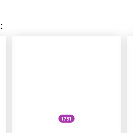
:
1731
Voní mraky?