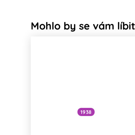
Mohlo by se vám líbit
1938
Funguje šlehání sněhu z bílků na
jiném principu než šlehačka?