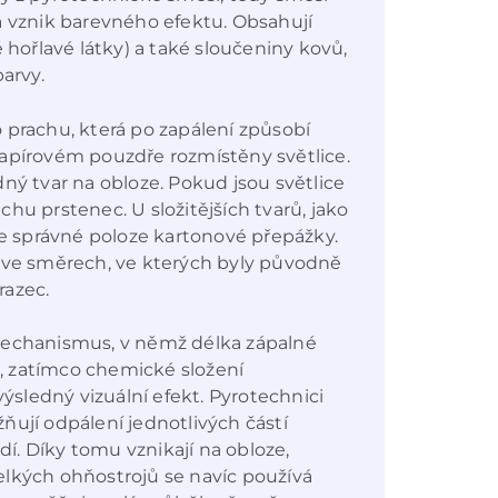
a vznik barevného efektu. Obsahují
 hořlavé látky) a také sloučeniny kovů,
barvy.
 prachu, která po zapálení způsobí
papírovém pouzdře rozmístěny světlice.
ný tvar na obloze. Pokud jsou světlice
hu prstenec. U složitějších tvarů, jako
ve správné poloze kartonové přepážky.
n ve směrech, ve kterých byly původně
razec.
mechanismus, v němž délka zápalné
, zatímco chemické složení
výsledný vizuální efekt. Pyrotechnici
ňují odpálení jednotlivých částí
. Díky tomu vznikají na obloze,
elkých ohňostrojů se navíc používá