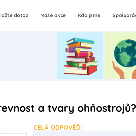
ložte dotaz
Naše akce
Kdo jsme
Spoluprá
evnost a tvary ohňostrojů
CELÁ ODPOVĚĎ: