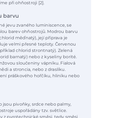
me při ohňostroji [2].
u barvu
pné jevu zvaného luminiscence, se
lou barev ohňostrojů. Modrou barvu
lorid měďnatý), její příprava je
duje velmi přesné teploty. Červenou
příklad chlorid strontnatý). Zelená
lorid barnatý) nebo z kyseliny borité.
ranžovou sloučeniny vápníku. Fialová
di a stroncia, nebo z draslíku.
ření práškového hořčíku, hliníku nebo
o jsou pivoňky, srdce nebo palmy,
ostroje uspořádány tzv. světlice.
ky z pyrotechnické směsi, tedy směsi