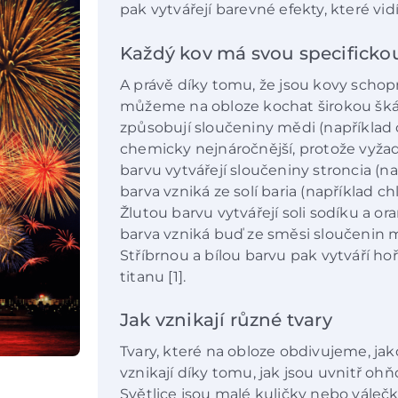
pak vytvářejí barevné efekty, které vidí
Každý kov má svou specificko
A právě díky tomu, že jsou kovy scho
můžeme na obloze kochat širokou šká
způsobují sloučeniny mědi (například ch
chemicky nejnáročnější, protože vyža
barvu vytvářejí sloučeniny stroncia (na
barva vzniká ze solí baria (například ch
Žlutou barvu vytvářejí soli sodíku a o
barva vzniká buď ze směsi sloučenin mě
Stříbrnou a bílou barvu pak vytváří ho
titanu [1].
Jak vznikají různé tvary
Tvary, které na obloze obdivujeme, jak
vznikají díky tomu, jak jsou uvnitř ohň
Světlice jsou malé kuličky nebo váleč