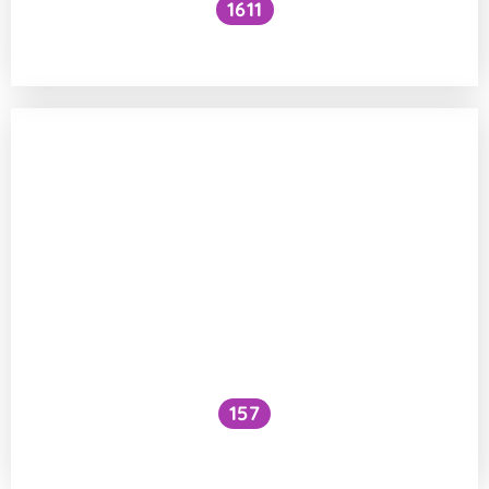
1611
Proč nám vlastní prdy přijdou snesitelné?
157
A prdí taky hadi?