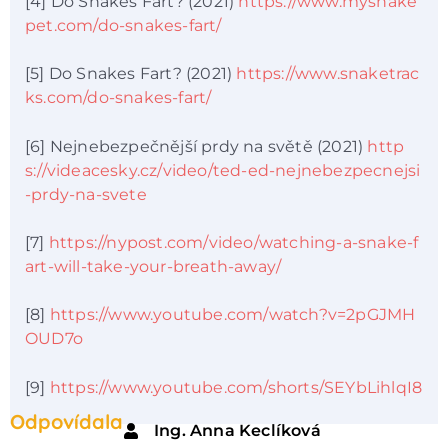
[4] Do Snakes Fart? (2021)
https://www.mysnake
pet.com/do-snakes-fart/
[5] Do Snakes Fart? (2021)
https://www.snaketrac
ks.com/do-snakes-fart/
[6] Nejnebezpečnější prdy na světě (2021)
http
s://videacesky.cz/video/ted-ed-nejnebezpecnejsi
-prdy-na-svete
[7]
https://nypost.com/video/watching-a-snake-f
art-will-take-your-breath-away/
[8]
https://www.youtube.com/watch?v=2pGJMH
OUD7o
[9]
https://www.youtube.com/shorts/SEYbLihlqI8
Odpovídala
Ing. Anna Keclíková