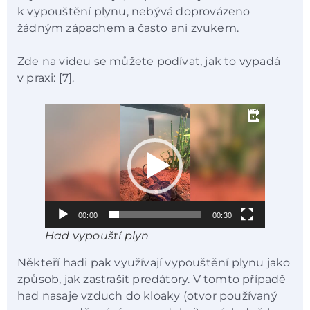
k vypouštění plynu, nebývá doprovázeno
žádným zápachem a často ani zvukem.
Zde na videu se můžete podívat, jak to vypadá
v praxi: [7].
Video
přehrávač
00:00
00:30
Had vypouští plyn
Někteří hadi pak využívají vypouštění plynu jako
způsob, jak zastrašit predátory. V tomto případě
had nasaje vzduch do kloaky (otvor používaný