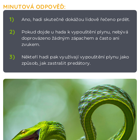
MINUTOVÁ ODPOVĚĎ:
1)
Ano, hadi skutečně dokážou lidově řečeno prdět.
2)
Pokud dojde u hada k vypouštění plynu, nebývá
doprovázeno žádným zápachem a často ani
zvukem.
3)
Někteří hadi pak využívají vypouštění plynu jako
způsob, jak zastrašit predátory.