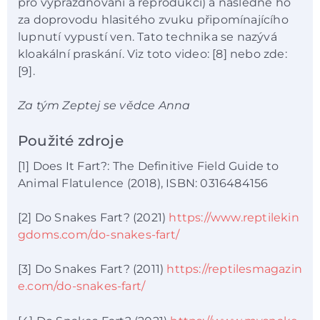
pro vyprazdňování a reprodukci) a následně ho
za doprovodu hlasitého zvuku připomínajícího
lupnutí vypustí ven. Tato technika se nazývá
kloakální praskání. Viz toto video: [8] nebo zde:
[9].
Za tým Zeptej se vědce Anna
Použité zdroje
[1] Does It Fart?: The Definitive Field Guide to
Animal Flatulence (2018), ISBN: 0316484156
[2] Do Snakes Fart? (2021)
https://www.reptilekin
gdoms.com/do-snakes-fart/
[3] Do Snakes Fart? (2011)
https://reptilesmagazin
e.com/do-snakes-fart/