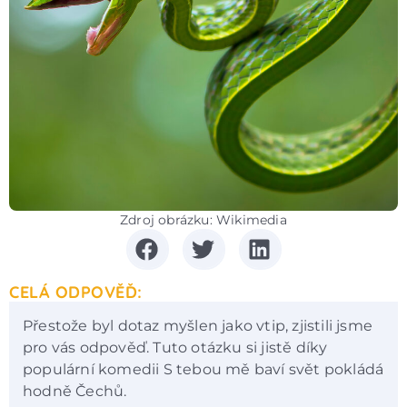
Zdroj obrázku: Wikimedia
CELÁ ODPOVĚĎ:
Přestože byl dotaz myšlen jako vtip, zjistili jsme
pro vás odpověď. Tuto otázku si jistě díky
populární komedii S tebou mě baví svět pokládá
hodně Čechů.