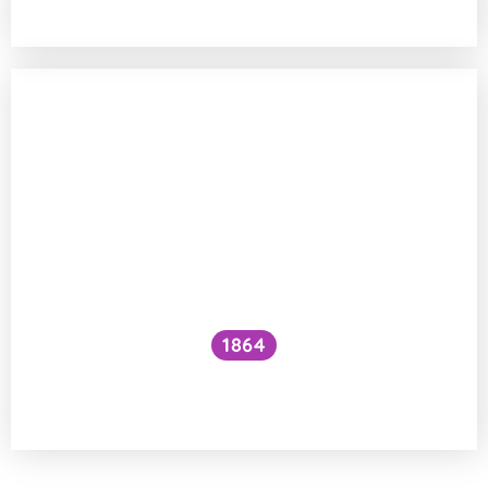
1864
Jak vznikla na Zemi pevninská
a oceánská kůra?