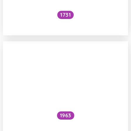
1731
Voní mraky?
1963
Proč je voda pod vodopádem studenější
než nad ním?