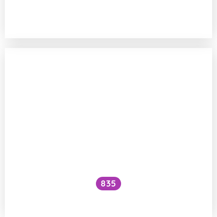
Proč se smítko v rozpuštěném vosku
svíčky pohybuje?
835
Proč cukr lepí?