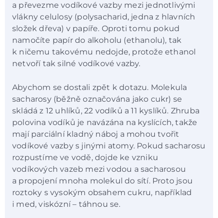
a převezme vodíkové vazby mezi jednotlivými
vlákny celulosy (polysacharid, jedna z hlavních
složek dřeva) v papíře. Oproti tomu pokud
namočíte papír do alkoholu (ethanolu), tak
k ničemu takovému nedojde, protože ethanol
netvoří tak silné vodíkové vazby.
Abychom se dostali zpět k dotazu. Molekula
sacharosy (běžně označována jako cukr) se
skládá z 12 uhlíků, 22 vodíků a 11 kyslíků. Zhruba
polovina vodíků je navázána na kyslících, takže
mají parciální kladný náboj a mohou tvořit
vodíkové vazby s jinými atomy. Pokud sacharosu
rozpustíme ve vodě, dojde ke vzniku
vodíkových vazeb mezi vodou a sacharosou
a propojení mnoha molekul do sítí. Proto jsou
roztoky s vysokým obsahem cukru, například
i med, viskózní – táhnou se.