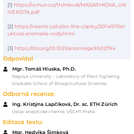
[1]
https://is.muni.cz/th/mbvdl/MASARYKOVA_UN
IVERZITA.pdf
[2]
https://vesmir.cz/cz/on-line-clanky/2014/07/str
uktura-anomalie-vody.html
[3]
https://doi.org/10.1021/acsomega.9b02794
Odpovídal
Mgr. Tomáš Hluska, Ph.D.
Nagoya University – Laboratory of Plant Signaling
Graduate School of Bioagricultural Sciences
Odborná recenze:
Ing. Kristýna Lapčíková, Dr. sc. ETH Zürich
Ústav analytické chemie, VŠCHT Praha
Editace textu:
Mgr. Hedvika Šimková