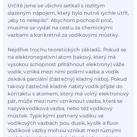
Určitě jsme se všichni setkali s rozlitým
slazeným nápojem, který bylo nutné rychle utřít,
„aby to nelepilo“. Abychom pochopili proč,
musíme se vydat na cestu za chemickými
vazbami a konkrétně za vodíkovými můstky.
Nejdříve trochu teoretických základů. Pokud se
na elektronegativní atom (takový, který má
vysokou schopnost přitáhnout elektrony) váže
vodík, vzniká mezi nimi polární vazba a vodík
získává parciální (částečný) kladný náboj. Pokud
takový částečně kladně nabitý vodík přijde do
kontaktu s atomem, který má volný elektronový
pár, může mezi nimi vzniknout vazba, která se
nazývá vodíková vazba, nebo též vodíkový
můstek. Typickými partnery vodíku ve
vodíkových vazbách jsou dusík, kyslík a fluor.
Vodíkové vazby mohou vznikat mezi různými