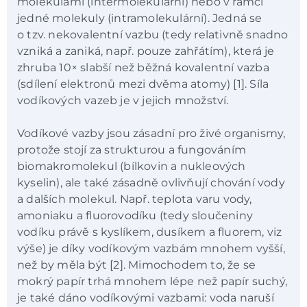
molekulami (intermolekulární) nebo v rámci
jedné molekuly (intramolekulární). Jedná se
o tzv. nekovalentní vazbu (tedy relativně snadno
vzniká a zaniká, např. pouze zahřátím), která je
zhruba 10× slabší než běžná kovalentní vazba
(sdílení elektronů mezi dvěma atomy) [1]. Síla
vodíkových vazeb je v jejich množství.
Vodíkové vazby jsou zásadní pro živé organismy,
protože stojí za strukturou a fungováním
biomakromolekul (bílkovin a nukleových
kyselin), ale také zásadně ovlivňují chování vody
a dalších molekul. Např. teplota varu vody,
amoniaku a fluorovodíku (tedy sloučeniny
vodíku právě s kyslíkem, dusíkem a fluorem, viz
výše) je díky vodíkovým vazbám mnohem vyšší,
než by měla být [2]. Mimochodem to, že se
mokrý papír trhá mnohem lépe než papír suchý,
je také dáno vodíkovými vazbami: voda naruší