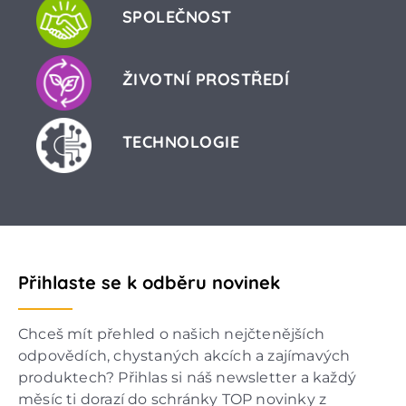
SPOLEČNOST
ŽIVOTNÍ PROSTŘEDÍ
TECHNOLOGIE
Přihlaste se k odběru novinek
Chceš mít přehled o našich nejčtenějších
odpovědích, chystaných akcích a zajímavých
produktech? Přihlas si náš newsletter a každý
měsíc ti dorazí do schránky TOP novinky z