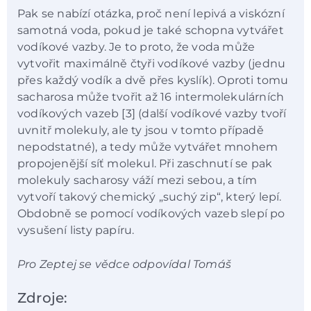
Pak se nabízí otázka, proč není lepivá a viskózní
samotná voda, pokud je také schopna vytvářet
vodíkové vazby. Je to proto, že voda může
vytvořit maximálně čtyři vodíkové vazby (jednu
přes každý vodík a dvě přes kyslík). Oproti tomu
sacharosa může tvořit až 16 intermolekulárních
vodíkových vazeb [3] (další vodíkové vazby tvoří
uvnitř molekuly, ale ty jsou v tomto případě
nepodstatné), a tedy může vytvářet mnohem
propojenější síť molekul. Při zaschnutí se pak
molekuly sacharosy váží mezi sebou, a tím
vytvoří takový chemický „suchý zip“, který lepí.
Obdobně se pomocí vodíkových vazeb slepí po
vysušení listy papíru.
Pro Zeptej se vědce odpovídal Tomáš
Zdroje: