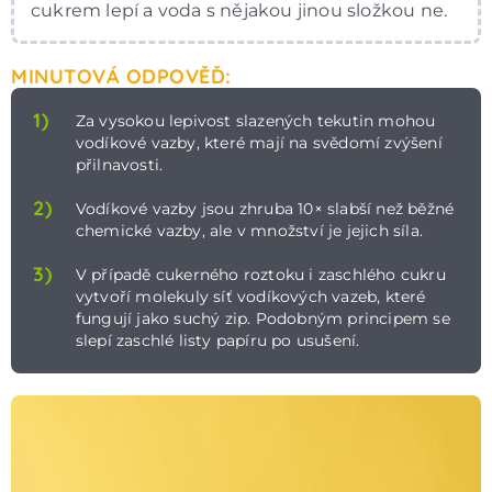
cukrem lepí a voda s nějakou jinou složkou ne.
MINUTOVÁ ODPOVĚĎ:
1)
Za vysokou lepivost slazených tekutin mohou
vodíkové vazby, které mají na svědomí zvýšení
přilnavosti.
2)
Vodíkové vazby jsou zhruba 10× slabší než běžné
chemické vazby, ale v množství je jejich síla.
3)
V případě cukerného roztoku i zaschlého cukru
vytvoří molekuly síť vodíkových vazeb, které
fungují jako suchý zip. Podobným principem se
slepí zaschlé listy papíru po usušení.