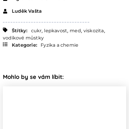
Luděk Vašta
,
,
,
,
Štítky:
cukr
lepkavost
med
viskozita
vodíkové můstky
Kategorie:
Fyzika a chemie
Mohlo by se vám líbit: