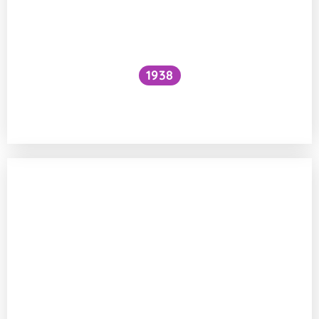
1938
Funguje šlehání sněhu z bílků na jiném
principu než šlehačka?