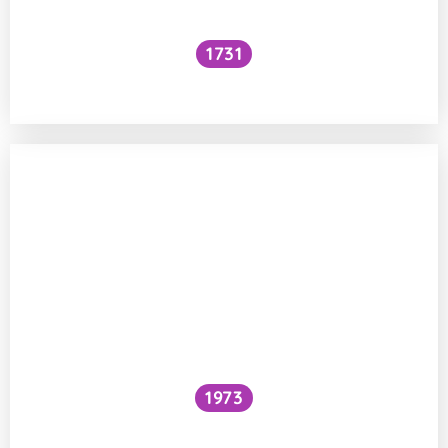
1731
Voní mraky?
1973
Snížilo by vytažení všech lodí hladinu