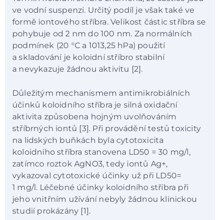
ve vodní suspenzi. Určitý podíl je však také ve
formě iontového stříbra. Velikost částic stříbra se
pohybuje od 2 nm do 100 nm. Za normálních
podmínek (20 °C a 1013,25 hPa) použití
a skladování je koloidní stříbro stabilní
a nevykazuje žádnou aktivitu [2].
Důležitým mechanismem antimikrobiálních
účinků koloidního stříbra je silná oxidační
aktivita způsobena hojným uvolňováním
stříbrných iontů [3]. Při provádění testů toxicity
na lidských buňkách byla cytotoxicita
koloidního stříbra stanovena LD50 = 30 mg/l,
zatímco roztok AgNO3, tedy iontů Ag+,
vykazoval cytotoxické účinky už při LD50=
1 mg/l. Léčebné účinky koloidního stříbra při
jeho vnitřním užívání nebyly žádnou klinickou
studií prokázány [1].