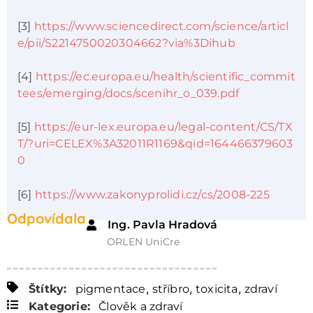
[3]
https://www.sciencedirect.com/science/articl
e/pii/S2214750020304662?via%3Dihub
[4]
https://ec.europa.eu/health/scientific_commit
tees/emerging/docs/scenihr_o_039.pdf
[5]
https://eur-lex.europa.eu/legal-content/CS/TX
T/?uri=CELEX%3A32011R1169&qid=164466379603
0
[6]
https://www.zakonyprolidi.cz/cs/2008-225
Odpovídala
Ing. Pavla Hradová
ORLEN UniCre
,
,
,
Štítky:
pigmentace
stříbro
toxicita
zdraví
Kategorie:
Člověk a zdraví