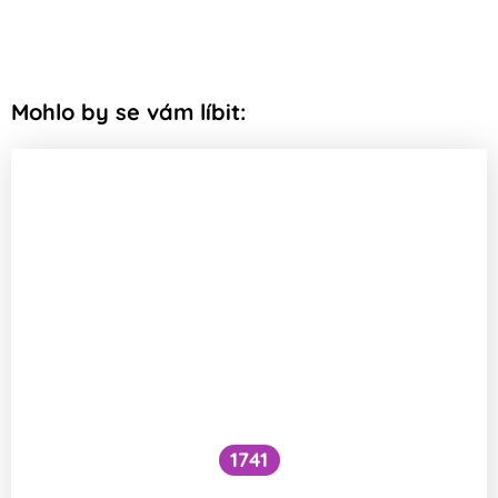
Mohlo by se vám líbit:
1741
Co je to cefalický inzulínový reflex?