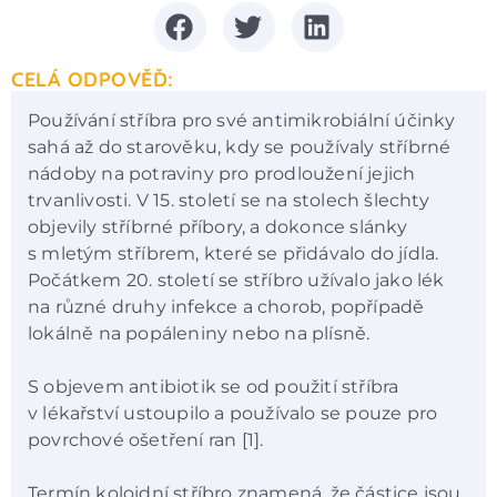
CELÁ ODPOVĚĎ:
Používání stříbra pro své antimikrobiální účinky
sahá až do starověku, kdy se používaly stříbrné
nádoby na potraviny pro prodloužení jejich
trvanlivosti. V 15. století se na stolech šlechty
objevily stříbrné příbory, a dokonce slánky
s mletým stříbrem, které se přidávalo do jídla.
Počátkem 20. století se stříbro užívalo jako lék
na různé druhy infekce a chorob, popřípadě
lokálně na popáleniny nebo na plísně.
S objevem antibiotik se od použití stříbra
v lékařství ustoupilo a používalo se pouze pro
povrchové ošetření ran [1].
Termín koloidní stříbro znamená, že částice jsou