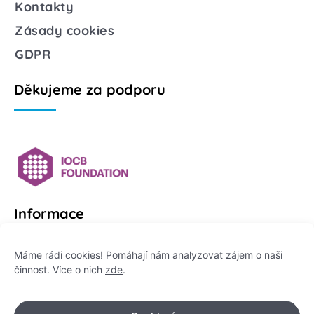
Kontakty
Zásady cookies
GDPR
Děkujeme za podporu
Informace
Platformu Zeptej se vědce provozuje:
Máme rádi cookies! Pomáhají nám analyzovat zájem o naši
činnost. Více o nich
zde
.
Institut pro komunikaci vědy, z. ú.
IČO: 178 47 389