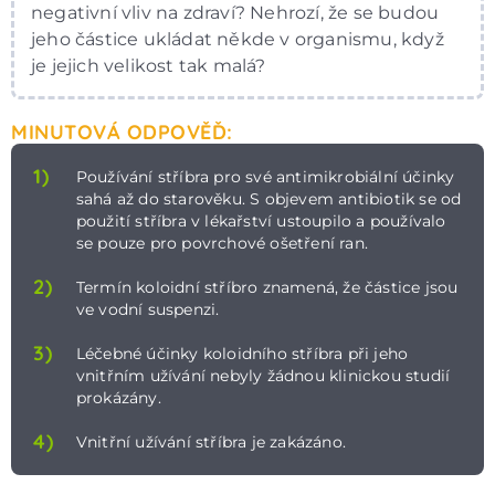
negativní vliv na zdraví? Nehrozí, že se budou
jeho částice ukládat někde v organismu, když
je jejich velikost tak malá?
MINUTOVÁ ODPOVĚĎ:
1)
Používání stříbra pro své antimikrobiální účinky
sahá až do starověku. S objevem antibiotik se od
použití stříbra v lékařství ustoupilo a používalo
se pouze pro povrchové ošetření ran.
2)
Termín koloidní stříbro znamená, že částice jsou
ve vodní suspenzi.
3)
Léčebné účinky koloidního stříbra při jeho
vnitřním užívání nebyly žádnou klinickou studií
prokázány.
4)
Vnitřní užívání stříbra je zakázáno.