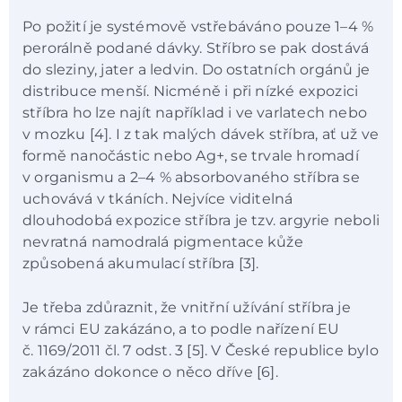
Po požití je systémově vstřebáváno pouze 1–4 %
perorálně podané dávky. Stříbro se pak dostává
do sleziny, jater a ledvin. Do ostatních orgánů je
distribuce menší. Nicméně i při nízké expozici
stříbra ho lze najít například i ve varlatech nebo
v mozku [4]. I z tak malých dávek stříbra, ať už ve
formě nanočástic nebo Ag+, se trvale hromadí
v organismu a 2–4 % absorbovaného stříbra se
uchovává v tkáních. Nejvíce viditelná
dlouhodobá expozice stříbra je tzv. argyrie neboli
nevratná namodralá pigmentace kůže
způsobená akumulací stříbra [3].
Je třeba zdůraznit, že vnitřní užívání stříbra je
v rámci EU zakázáno, a to podle nařízení EU
č. 1169/2011 čl. 7 odst. 3 [5]. V České republice bylo
zakázáno dokonce o něco dříve [6].