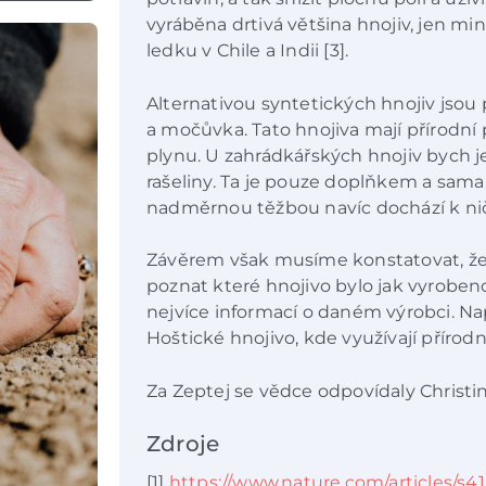
vyráběna drtivá většina hnojiv, jen mi
ledku v Chile a Indii [3].
Alternativou syntetických hnojiv jsou
a močůvka. Tato hnojiva mají přírodn
plynu. U zahrádkářských hnojiv bych j
rašeliny. Ta je pouze doplňkem a sama
nadměrnou těžbou navíc dochází k ni
Závěrem však musíme konstatovat, že
poznat které hnojivo bylo jak vyrobeno, 
nejvíce informací o daném výrobci. Nap
Hoštické hnojivo, kde využívají přírodní
Za Zeptej se vědce odpovídaly Christin
Zdroje
[1]
https://www.nature.com/articles/s4