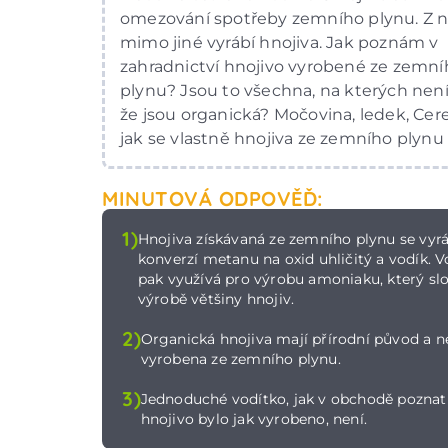
omezování spotřeby zemního plynu. Z n
mimo jiné vyrábí hnojiva. Jak poznám v
zahradnictví hnojivo vyrobené ze zemní
plynu? Jsou to všechna, na kterých není
že jsou organická? Močovina, ledek, Cere
jak se vlastně hnojiva ze zemního plynu 
MINUTOVÁ ODPOVĚĎ:
1)
Hnojiva získávaná ze zemního plynu se vyrá
konverzí metanu na oxid uhličitý a vodík. V
pak využívá pro výrobu amoniaku, který slo
výrobě většiny hnojiv.
2)
Organická hnojiva mají přírodní původ a n
vyrobena ze zemního plynu.
3)
Jednoduché vodítko, jak v obchodě poznat
hnojivo bylo jak vyrobeno, není.