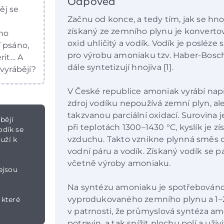
Odpověď
ěj se
Začnu od konce, a tedy tím, jak se hn
získaný ze zemního plynu je konvertov
ho
oxid uhličitý a vodík. Vodík je poslé
 psáno,
pro výrobu amoniaku tzv. Haber-Bosc
rit… A
dále syntetizují hnojiva [1].
vyrábějí?
V České republice amoniak vyrábí např
zdroj vodíku nepoužívá zemní plyn, ale
takzvanou parciální oxidací. Surovina 
bějí
při teplotách 1300–1430 °C, kyslík je 
odík se
vzduchu. Takto vznikne plynná směs obs
uží k
vodní páru a vodík. Získaný vodík se pa
včetně výroby amoniaku.
ejsou
Na syntézu amoniaku je spotřebováno
vyprodukovaného zemního plynu a 1–2 %
 které
v patrnosti, že průmyslová syntéza a
potravin, a tak snížit plochu polí a uži