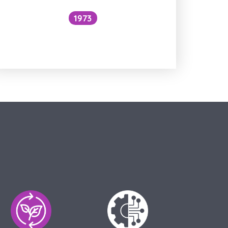
1973
Snížilo by vytažení všech lodí
hladinu oceánů?