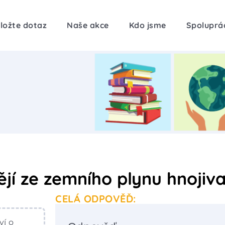
ložte dotaz
Naše akce
Kdo jsme
Spoluprá
ějí ze zemního plynu hnojiv
CELÁ ODPOVĚĎ:
ví o