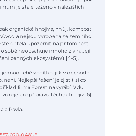
nimum je stále těženo v nalezištích
 pak organická hnojiva, hnůj, kompost
í původ a nejsou vyrobena ze zemního
eště chtěla upozornit na přítomnost
 o sobě neobsahuje mnoho živin. Její
čení cenných ekosystémů [4–5].
 jednoduché vodítko, jak v obchodě
není. Nejlepší řešení je zjistit si co
říklad firma Forestina vyrábí řadu
 zdroje pro přípravu těchto hnojiv [6].
a a Pavla.
1557-020-0481-9