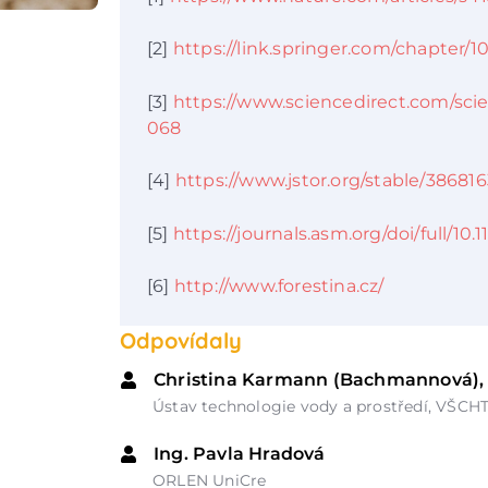
[2]
https://link.springer.com/chapter/1
[3]
https://www.sciencedirect.com/sci
068
[4]
https://www.jstor.org/stable/38681
[5]
https://journals.asm.org/doi/full/10.
[6]
http://www.forestina.cz/
Odpovídaly
Christina Karmann (Bachmannová),
Ústav technologie vody a prostředí, VŠCH
Ing. Pavla Hradová
ORLEN UniCre