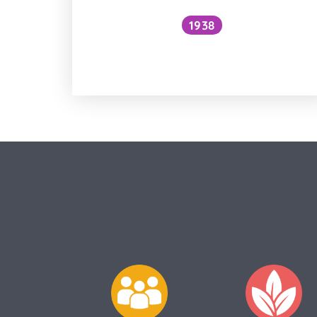
1938
Funguje šlehání sněhu z bílků na
jiném principu než šlehačka?