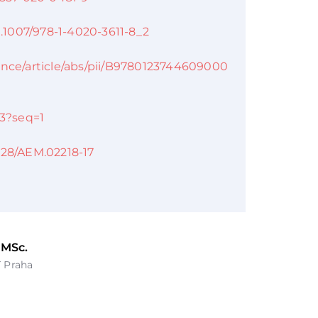
0.1007/978-1-4020-3611-8_2
ence/article/abs/pii/B9780123744609000
63?seq=1
1128/AEM.02218-17
 MSc.
T Praha