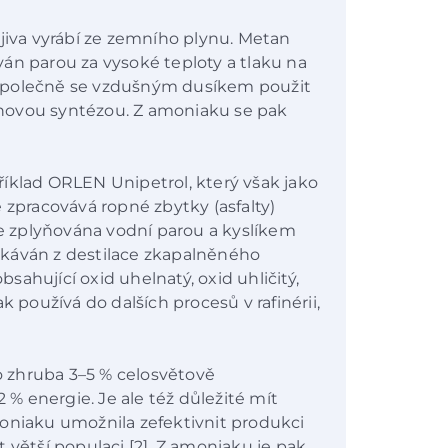
ojiva vyrábí ze zemního plynu. Metan
án parou za vysoké teploty a tlaku na
ze společně se vzdušným dusíkem použit
hovou syntézou. Z amoniaku se pak
íklad ORLEN Unipetrol, který však jako
 zpracovává ropné zbytky (asfalty)
je zplyňována vodní parou a kyslíkem
získáván z destilace zkapalněného
ahující oxid uhelnatý, oxid uhličitý,
k používá do dalších procesů v rafinérii,
 zhruba 3–5 % celosvětově
 energie. Je ale též důležité mít
moniaku umožnila zefektivnit produkci
vit větší populaci [2]. Z amoniaku je pak