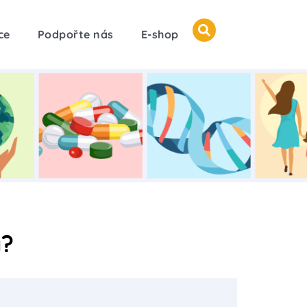
ce
Podpořte nás
E-shop
a?