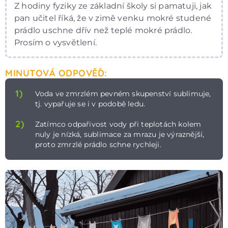
Z hodiny fyziky ze základní školy si pamatuji, jak
pan učitel říká, že v zimě venku mokré studené
prádlo uschne dřív než teplé mokré prádlo.
Prosím o vysvětlení.
MINUTOVÁ ODPOVĚĎ:
1)
Voda ve zmrzlém pevném skupenství sublimuje,
tj. vypařuje se i v podobě ledu.
2)
Zatímco odpařivost vody při teplotách kolem
nuly je nízká, sublimace za mrazu je výraznější,
proto zmrzlé prádlo schne rychleji.