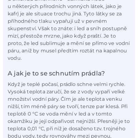
u některých přírodních vonných látek, jako je
kafr) je ale situace trochu jiná. Tyto látky se za
příhodného tlaku vypařují už v pevném
skupenství. Však to znáte: i led a sníh postupně
mizí, přestože mrzne, jako když praští. Je to
proto, že led sublimuje a mění se přímo ve vodní
páru, aniž by musel předtím roztát na kapalnou
vodu.
A jak je to se schnutím prádla?
Když je teplé počasí, prádlo schne velmi rychle.
Vysoká teplota zaručí, že se z vody vypaří velké
množství vodní páry. Čím je ale teplota venku
nižší, tím méně páry se tvoří, tenze par klesá. Při
teplotě 0 °C se voda mění v led a v tomto
okamžiku je její odpařivost nejnižší. Přesněji je to
teplota 0,01 °C, při níž je dosaženo tzv. trojného
bodu vody, tedy rovnováhy mezi pevnou,