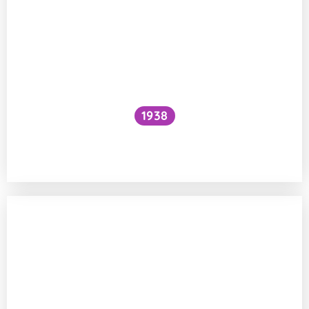
1938
Funguje šlehání sněhu z bílků na jiném
principu než šlehačka?