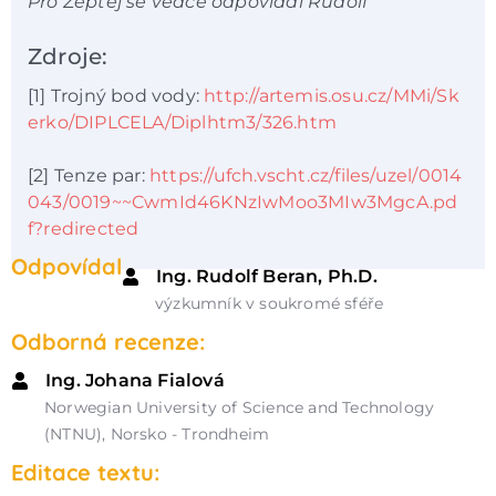
Pro Zeptej se vědce odpovídal Rudolf
Zdroje:
[1] Trojný bod vody:
http://artemis.osu.cz/MMi/Sk
erko/DIPLCELA/Diplhtm3/326.htm
[2] Tenze par:
https://ufch.vscht.cz/files/uzel/0014
043/0019~~CwmId46KNzIwMoo3MIw3MgcA.pd
f?redirected
Odpovídal
Ing. Rudolf Beran, Ph.D.
výzkumník v soukromé sféře
Odborná recenze:
Ing. Johana Fialová
Norwegian University of Science and Technology
(NTNU), Norsko - Trondheim
Editace textu: