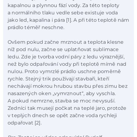
kapalnou a plynnou fází vody. Za této teploty
a normálního tlaku vedle sebe existuje voda
jako led, kapalina i pára [1]. A při této teplotě nám
prádlo téměř neschne.
Ovšem pokud začne mrznout a teplota klesne
níž pod nulu, začne se uplatňovat sublimace
ledu. Zde je tvorba vodní páry z ledu výraznější,
než bylo odpařování vody při teplotě mírně nad
nulou. Proto vymrzlé prádlo uschne poměrně
rychle. Stejný trik používají stavbaři, kteří
nechávají mokrou hrubou stavbu přes zimu bez
nasazených oken „vymrznout“, aby vyschla.
A pokud nemrzne, stavba se moc nevysuší.
Zedníci tak musejí počkat na teplé jaro, protože
v teplých dnech se opět začne voda rychleji
odpařovat [2].