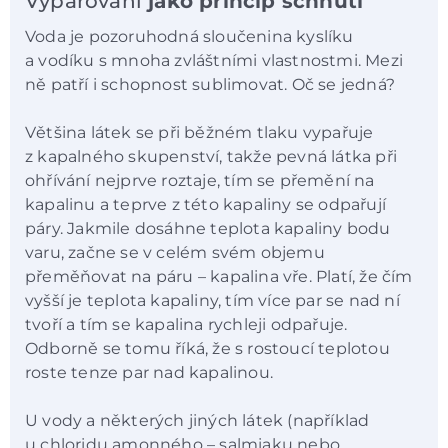
Vypařování
jako princip schnutí
Voda je pozoruhodná sloučenina kyslíku
a vodíku s mnoha zvláštními vlastnostmi. Mezi
ně patří i schopnost sublimovat. Oč se jedná?
Většina látek se při běžném tlaku vypařuje
z kapalného skupenství, takže pevná látka při
ohřívání nejprve roztaje, tím se přemění na
kapalinu a teprve z této kapaliny se odpařují
páry. Jakmile dosáhne teplota kapaliny bodu
varu, začne se v celém svém objemu
přeměňovat na páru – kapalina vře. Platí, že čím
vyšší je teplota kapaliny, tím více par se nad ní
tvoří a tím se kapalina rychleji odpařuje.
Odborně se tomu říká, že s rostoucí teplotou
roste tenze par nad kapalinou.
U vody a některých jiných látek (například
u chloridu amonného – salmiaku nebo