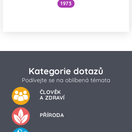
1973
Snížilo by vytažení všech lodí hladinu
oceánů?
Kategorie dotazů
Podívejte se na oblíbená témata
ČLOVĚK
A ZDRAVÍ
PŘÍRODA