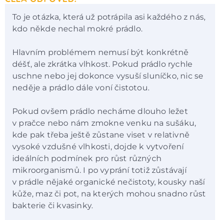
To je otázka, která už potrápila asi každého z nás,
kdo někde nechal mokré prádlo.
Hlavním problémem nemusí být konkrétně
déšť, ale zkrátka vlhkost. Pokud prádlo rychle
uschne nebo jej dokonce vysuší sluníčko, nic se
neděje a prádlo dále voní čistotou.
Pokud ovšem prádlo necháme dlouho ležet
v pračce nebo nám zmokne venku na sušáku,
kde pak třeba ještě zůstane viset v relativně
vysoké vzdušné vlhkosti, dojde k vytvoření
ideálních podmínek pro růst různých
mikroorganismů. I po vyprání totiž zůstávají
v prádle nějaké organické nečistoty, kousky naší
kůže, maz či pot, na kterých mohou snadno růst
bakterie či kvasinky.