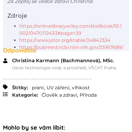
Za Zeptej se vědce zdraví Christina
Zdroje
https://onlinelibrary.wiley.com/doi/book/10.1
002/0470112433#page=29
https://www.jstor.org/stable/24842334
https://pubmed.ncbi.nlm.nih.gov/25167689/
Odpovídala
Christina Karmann (Bachmannová), MSc.
Ústav technologie vody a prostředí, VŠCHT Praha
,
,
Štítky:
praní
UV záření
vlhkost
,
Kategorie:
Člověk a zdraví
Příroda
Mohlo by se vám líbit: