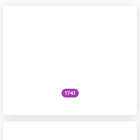
1741
Co je to cefalický inzulínový reflex?