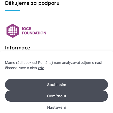
Děkujeme za podporu
Informace
Platformu Zeptej se vědce provozuje:
Máme rádi cookies! Pomáhají nám analyzovat zájem o naši
činnost. Více o nich
zde
.
Institut pro komunikaci vědy, z. ú.
IČO: 178 47 389
Souhlasím
Flemingovo náměstí 542/2,
Dejvice, 160 00 Praha 6
Odmítnout
info@zeptejsevedce.cz
Nastavení