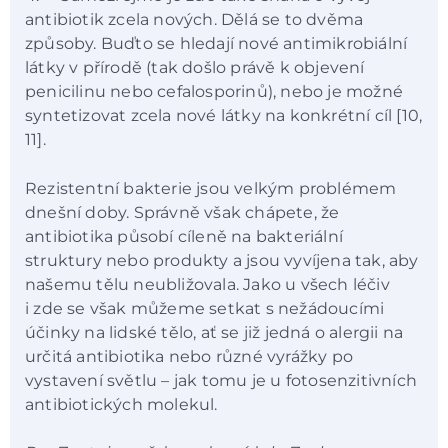
antibiotik zcela nových. Dělá se to dvěma
způsoby. Buďto se hledají nové antimikrobiální
látky v přírodě (tak došlo právě k objevení
penicilinu nebo cefalosporinů), nebo je možné
syntetizovat zcela nové látky na konkrétní cíl [10,
11].
Rezistentní bakterie jsou velkým problémem
dnešní doby. Správně však chápete, že
antibiotika působí cíleně na bakteriální
struktury nebo produkty a jsou vyvíjena tak, aby
našemu tělu neubližovala. Jako u všech léčiv
i zde se však můžeme setkat s nežádoucími
účinky na lidské tělo, ať se již jedná o alergii na
určitá antibiotika nebo různé vyrážky po
vystavení světlu –⁠ jak tomu je u fotosenzitivních
antibiotických molekul.