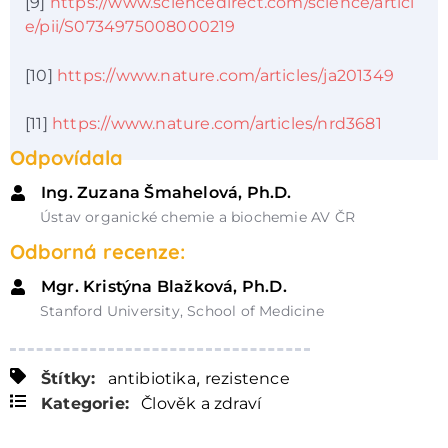
[9]
https://www.sciencedirect.com/science/articl
e/pii/S0734975008000219
[10]
https://www.nature.com/articles/ja201349
[11]
https://www.nature.com/articles/nrd3681
Odpovídala
Ing. Zuzana Šmahelová, Ph.D.
Ústav organické chemie a biochemie AV ČR
Odborná recenze:
Mgr. Kristýna Blažková, Ph.D.
Stanford University, School of Medicine
,
Štítky:
antibiotika
rezistence
Kategorie:
Člověk a zdraví