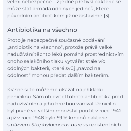
velmi nebezpečné – z jedné přeživší bakterie se
může stát armáda odolných jedinců, které
původním antibiotikem již nezastavíme [3].
Antibiotika na všechno
Proto je nebezpečné současné podávání
„antibiotik na všechno“, protože právě velké
nadužívání těchto léků pomáhá prostřednictvím
onoho selekčního tlaku vytvářet stále víc
odolných bakterií, které svůj „návod na
odolnost“ mohou předat dalším bakteriím.
Krásně si to můžeme ukázat na příkladu
penicilinu. Sám objevitel tohoto antibiotika před
nadužíváním a jeho hrozbou varoval. Penicilin
byl prvně ve větším množství použit v roce 1942
a již v roce 1948 bylo 59 % kmenů bakterie
s názvem
Staphylococcus aureus
rezistentních