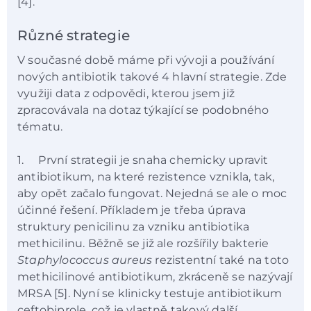
[4].
Různé strategie
V současné době máme při vývoji a používání
nových antibiotik takové 4 hlavní strategie. Zde
využiji data z odpovědi, kterou jsem již
zpracovávala na dotaz týkající se podobného
tématu.
1. První strategii je snaha chemicky upravit
antibiotikum, na které rezistence vznikla, tak,
aby opět začalo fungovat. Nejedná se ale o moc
účinné řešení. Příkladem je třeba úprava
struktury penicilinu za vzniku antibiotika
methicilinu. Běžně se již ale rozšířily bakterie
Staphylococcus aureus
rezistentní také na toto
methicilinové antibiotikum, zkráceně se nazývají
MRSA [5]. Nyní se klinicky testuje antibiotikum
ceftobiprole, což je vlastně takový další