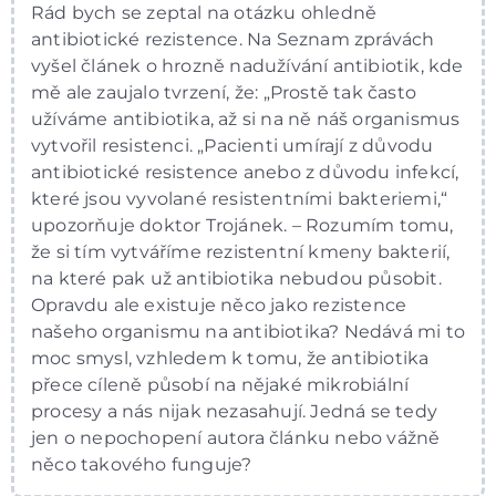
Rád bych se zeptal na otázku ohledně
antibiotické rezistence. Na Seznam zprávách
vyšel článek o hrozně nadužívání antibiotik, kde
mě ale zaujalo tvrzení, že: „Prostě tak často
užíváme antibiotika, až si na ně náš organismus
vytvořil resistenci. „Pacienti umírají z důvodu
antibiotické resistence anebo z důvodu infekcí,
které jsou vyvolané resistentními bakteriemi,“
upozorňuje doktor Trojánek. – Rozumím tomu,
že si tím vytváříme rezistentní kmeny bakterií,
na které pak už antibiotika nebudou působit.
Opravdu ale existuje něco jako rezistence
našeho organismu na antibiotika? Nedává mi to
moc smysl, vzhledem k tomu, že antibiotika
přece cíleně působí na nějaké mikrobiální
procesy a nás nijak nezasahují. Jedná se tedy
jen o nepochopení autora článku nebo vážně
něco takového funguje?