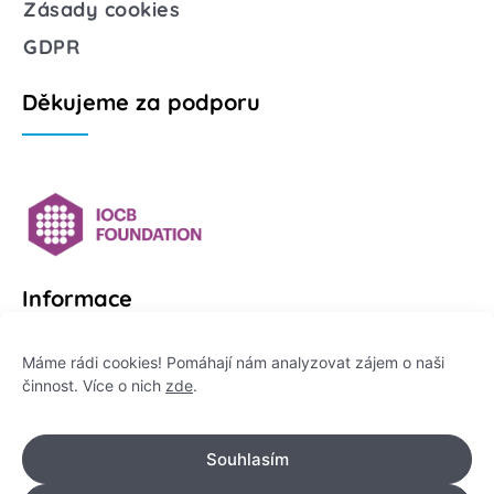
Zásady cookies
GDPR
Děkujeme za podporu
Informace
Platformu Zeptej se vědce provozuje:
Máme rádi cookies! Pomáhají nám analyzovat zájem o naši
činnost. Více o nich
zde
.
Institut pro komunikaci vědy, z. ú.
IČO: 178 47 389
Souhlasím
Flemingovo náměstí 542/2,
Dejvice, 160 00 Praha 6