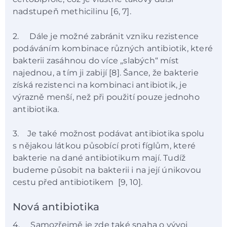
nadstupeň methicilinu [6, 7].
2. Dále je možné zabránit vzniku rezistence
podáváním kombinace různých antibiotik, které
bakterii zasáhnou do více „slabých​​“ míst
najednou, a tím ji zabijí [8]. Šance, že bakterie
získá rezistenci na kombinaci antibiotik, je
výrazně menší, než při použití pouze jednoho
antibiotika.
3. Je také možnost podávat antibiotika spolu
s nějakou látkou působící proti fíglům, které
bakterie na dané antibiotikum mají. Tudíž
budeme působit na bakterii i na její únikovou
cestu před antibiotikem [9, 10].
Nová antibiotika
4. Samozřejmě je zde také snaha o vývoj