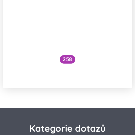
258
Jak se vstřebává železo ve formě
bisglycinátu?
Kategorie dotazů