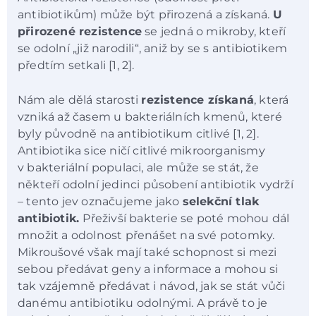
antibiotikům) může být přirozená a získaná.
U
přirozené rezistence
se jedná o mikroby, kteří
se odolní „již narodili“, aniž by se s antibiotikem
předtím setkali [1, 2].
Nám ale dělá starosti
rezistence získaná
, která
vzniká až časem u bakteriálních kmenů, které
byly původně na antibiotikum citlivé [1, 2].
Antibiotika sice ničí citlivé mikroorganismy
v bakteriální populaci, ale může se stát, že
někteří odolní jedinci působení antibiotik vydrží
– tento jev označujeme jako
selekční tlak
antibiotik.
Přeživší bakterie se poté mohou dál
množit a odolnost přenášet na své potomky.
Mikroušové však mají také schopnost si mezi
sebou předávat geny a informace a mohou si
tak vzájemně předávat i návod, jak se stát vůči
danému antibiotiku odolnými. A právě to je