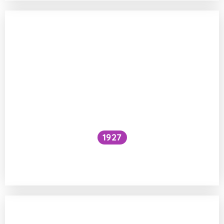
1927
Národní očkovací strategie – je zbytečné
očkovat proti chřipce a Covidu?