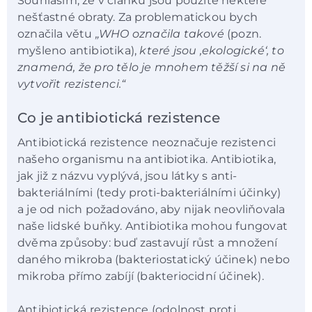
Souhlasím, že v článku jsou použité některé
nešťastné obraty. Za problematickou bych
označila větu
„
WHO označila takové
(pozn.
myšleno antibiotika),
které jsou ,ekologické‘, to
znamená, že pro tělo je mnohem těžší si na ně
vytvořit rezistenci.“
Co je antibiotická rezistence
Antibiotická rezistence neoznačuje rezistenci
našeho organismu na antibiotika. Antibiotika,
jak již z názvu vyplývá, jsou látky s anti-
bakteriálními (tedy proti-bakteriálními účinky)
a je od nich požadováno, aby nijak neovliňovala
naše lidské buňky. Antibiotika mohou fungovat
dvěma způsoby: buď zastavují růst a množení
daného mikroba (bakteriostatický účinek) nebo
mikroba přímo zabíjí (bakteriocidní účinek).
Antibiotická rezistence (odolnost proti