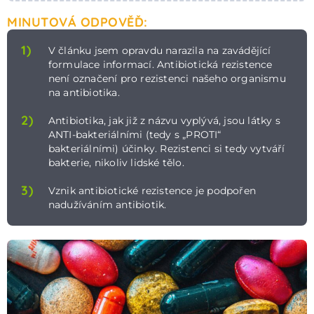
MINUTOVÁ ODPOVĚĎ:
1)
V článku jsem opravdu narazila na zavádějící
formulace informací. Antibiotická rezistence
není označení pro rezistenci našeho organismu
na antibiotika.
2)
Antibiotika, jak již z názvu vyplývá, jsou látky s
ANTI-bakteriálními (tedy s „PROTI“
bakteriálními) účinky. Rezistenci si tedy vytváří
bakterie, nikoliv lidské tělo.
3)
Vznik antibiotické rezistence je podpořen
nadužíváním antibiotik.