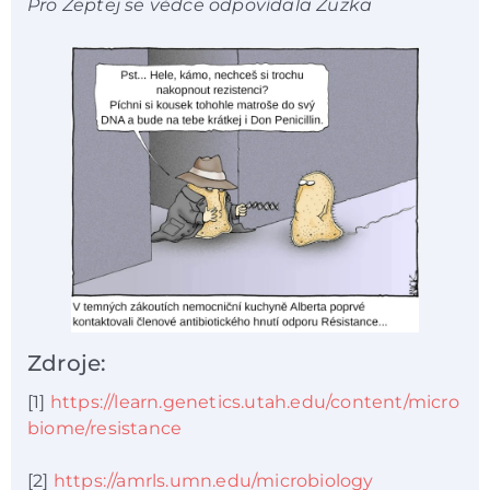
Pro Zeptej se vědce odpovídala Zuzka
Zdroje:
[1]
https://learn.genetics.utah.edu/content/micro
biome/resistance
[2]
https://amrls.umn.edu/microbiology