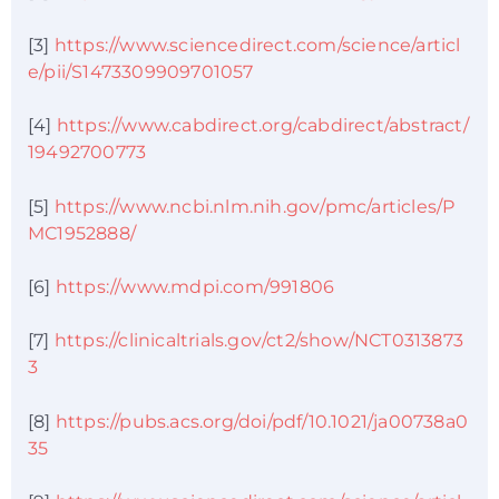
[3]
https://www.sciencedirect.com/science/articl
e/pii/S1473309909701057
[4]
https://www.cabdirect.org/cabdirect/abstract/
19492700773
[5]
https://www.ncbi.nlm.nih.gov/pmc/articles/P
MC1952888/
[6]
https://www.mdpi.com/991806
[7]
https://clinicaltrials.gov/ct2/show/NCT0313873
3
[8]
https://pubs.acs.org/doi/pdf/10.1021/ja00738a0
35