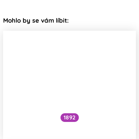
Mohlo by se vám líbit:
1892
Je kočičí předení dobré pro lidské zdraví?