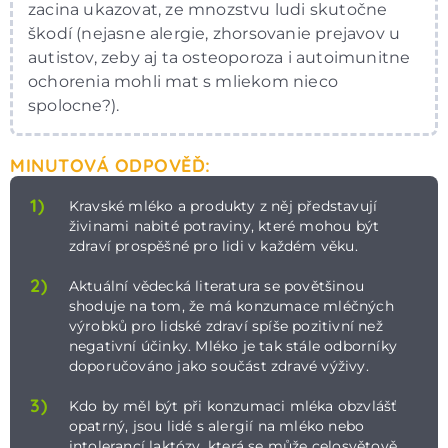
zacina ukazovat, ze mnozstvu ludi skutočne
škodí (nejasne alergie, zhorsovanie prejavov u
autistov, zeby aj ta osteoporoza i autoimunitne
ochorenia mohli mat s mliekom nieco
spolocne?).
MINUTOVÁ ODPOVĚĎ:
1)
Kravské mléko a produkty z něj představují
živinami nabité potraviny, které mohou být
zdraví prospěšné pro lidi v každém věku.
2)
Aktuální vědecká literatura se povětšinou
shoduje na tom, že má konzumace mléčných
výrobků pro lidské zdraví spíše pozitivní než
negativní účinky. Mléko je tak stále odborníky
doporučováno jako součást zdravé výživy.
3)
Kdo by měl být při konzumaci mléka obzvlášť
opatrný, jsou lidé s alergií na mléko nebo
intolerancí laktózy, která se může celosvětově