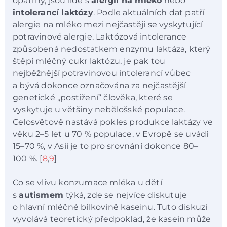
opatrný, jsou lidé s
alergií na mléko
nebo
intolerancí laktózy
. Podle aktuálních dat patří
alergie na mléko mezi nejčastěji se vyskytující
potravinové alergie. Laktózová intolerance
způsobená nedostatkem enzymu laktáza, který
štěpí mléčný cukr laktózu, je pak tou
nejběžnější potravinovou intolerancí vůbec
a bývá dokonce označována za nejčastější
genetické „postižení“ člověka, které se
vyskytuje u většiny nebělošské populace.
Celosvětově nastává pokles produkce laktázy ve
věku 2
–
5 let u 70 % populace, v Evropě se uvádí
15
–
70 %, v Asii je to pro srovnání dokonce 80
–
100 %. [
8
,
9
]
Co se vlivu konzumace mléka u dětí
s
autismem
týká, zde se nejvíce diskutuje
o hlavní mléčné bílkovině kaseinu. Tuto diskuzi
vyvolává teoretický předpoklad, že kasein může