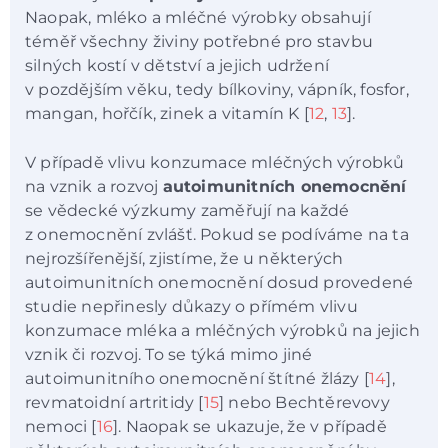
Naopak, mléko a mléčné výrobky obsahují
téměř všechny živiny potřebné pro stavbu
silných kostí v dětství a jejich udržení
v pozdějším věku, tedy bílkoviny, vápník, fosfor,
mangan, hořčík, zinek a vitamín K [
12
,
13
].
V případě vlivu konzumace mléčných výrobků
na vznik a rozvoj
autoimunitních onemocnění
se vědecké výzkumy zaměřují na každé
z onemocnění zvlášť. Pokud se podíváme na ta
nejrozšířenější, zjistíme, že u některých
autoimunitních onemocnění dosud provedené
studie nepřinesly důkazy o přímém vlivu
konzumace mléka a mléčných výrobků na jejich
vznik či rozvoj. To se týká mimo jiné
autoimunitního onemocnění štítné žlázy [
14
],
revmatoidní artritidy [
15
] nebo Bechtěrevovy
nemoci [
16
]. Naopak se ukazuje, že v případě