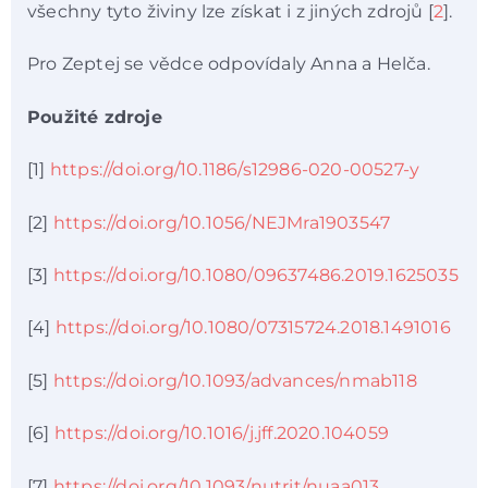
všechny tyto živiny lze získat i z jiných zdrojů [
2
].
Pro Zeptej se vědce odpovídaly Anna a Helča.
Použité zdroje
[1]
https://doi.org/10.1186/s12986-020-00527-y
[2]
https://doi.org/10.1056/NEJMra1903547
[3]
https://doi.org/10.1080/09637486.2019.1625035
[4]
https://doi.org/10.1080/07315724.2018.1491016
[5]
https://doi.org/10.1093/advances/nmab118
[6]
https://doi.org/10.1016/j.jff.2020.104059
[7]
https://doi.org/10.1093/nutrit/nuaa013