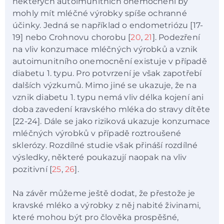
některých autoimunitních onemocnění by
mohly mít mléčné výrobky spíše ochranné
účinky. Jedná se například o endometriózu [17-
19] nebo Crohnovu chorobu [
20
,
21
]. Podezření
na vliv konzumace mléčných výrobků a vznik
autoimunitního onemocnění existuje v případě
diabetu 1. typu. Pro potvrzení je však zapotřebí
dalších výzkumů. Mimo jiné se ukazuje, že na
vznik diabetu 1. typu nemá vliv délka kojení ani
doba zavedení kravského mléka do stravy dítěte
[22-24]. Dále se jako riziková ukazuje konzumace
mléčných výrobků v případě roztroušené
sklerózy. Rozdílné studie však přináší rozdílné
výsledky, některé poukazují naopak na vliv
pozitivní [
25
,
26
].
Na závěr můžeme ještě dodat, že přestože je
kravské mléko a výrobky z něj nabité živinami,
které mohou být pro člověka prospěšné,