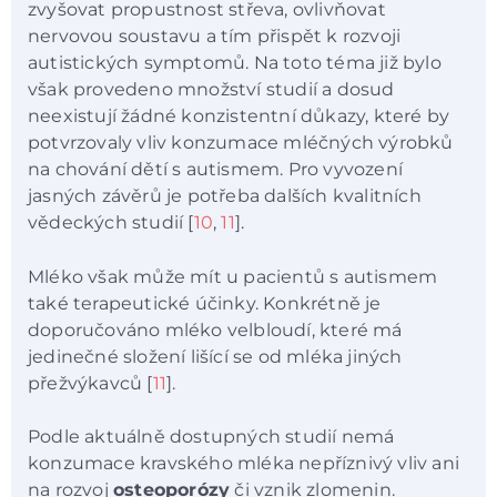
zvyšovat propustnost střeva, ovlivňovat
nervovou soustavu a tím přispět k rozvoji
autistických symptomů. Na toto téma již bylo
však provedeno množství studií a dosud
neexistují žádné konzistentní důkazy, které by
potvrzovaly vliv konzumace mléčných výrobků
na chování dětí s autismem. Pro vyvození
jasných závěrů je potřeba dalších kvalitních
vědeckých studií [
10
,
11
].
Mléko však může mít u pacientů s autismem
také terapeutické účinky. Konkrétně je
doporučováno mléko velbloudí, které má
jedinečné složení lišící se od mléka jiných
přežvýkavců [
11
].
Podle aktuálně dostupných studií nemá
konzumace kravského mléka nepříznivý vliv ani
na rozvoj
osteoporózy
či vznik zlomenin.