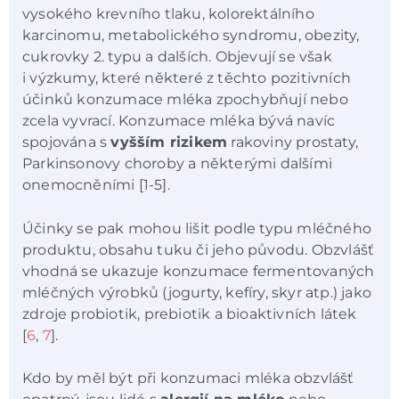
vysokého krevního tlaku, kolorektálního
karcinomu, metabolického syndromu, obezity,
cukrovky 2. typu a dalších. Objevují se však
i výzkumy, které některé z těchto pozitivních
účinků konzumace mléka zpochybňují nebo
zcela vyvrací. Konzumace mléka bývá navíc
spojována s
vyšším rizikem
rakoviny prostaty,
Parkinsonovy choroby a některými dalšími
onemocněními [1-5].
Účinky se pak mohou lišit podle typu mléčného
produktu, obsahu tuku či jeho původu. Obzvlášť
vhodná se ukazuje konzumace fermentovaných
mléčných výrobků (jogurty, kefíry, skyr atp.) jako
zdroje probiotik, prebiotik a bioaktivních látek
[
6
,
7
].
Kdo by měl být při konzumaci mléka obzvlášť