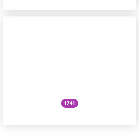
1741
Co je to cefalický inzulínový reflex?