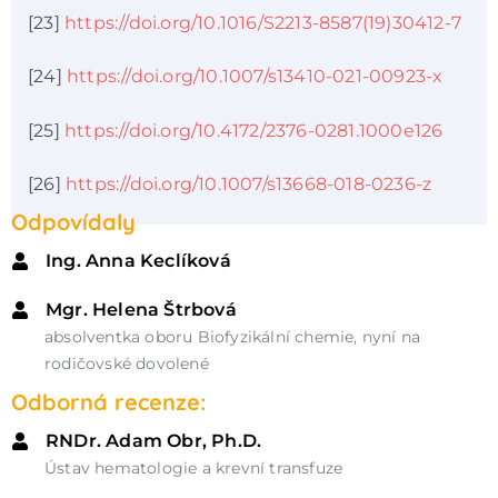
[23]
https://doi.org/10.1016/S2213-8587(19)30412-7
[24]
https://doi.org/10.1007/s13410-021-00923-x
[25]
https://doi.org/10.4172/2376-0281.1000e126
[26]
https://doi.org/10.1007/s13668-018-0236-z
Odpovídaly
Ing. Anna Keclíková
Mgr. Helena Štrbová
absolventka oboru Biofyzikální chemie, nyní na
rodičovské dovolené
Odborná recenze:
RNDr. Adam Obr, Ph.D.
Ústav hematologie a krevní transfuze