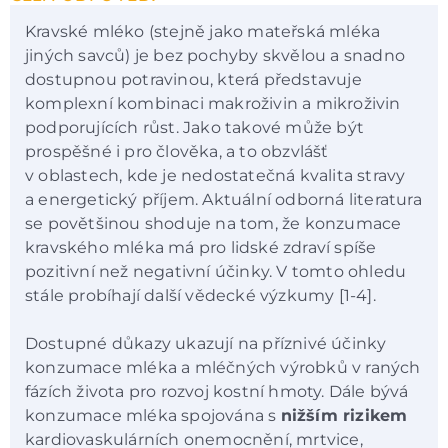
Kravské mléko (stejně jako mateřská mléka
jiných savců) je bez pochyby skvělou a snadno
dostupnou potravinou, která představuje
komplexní kombinaci makroživin a mikroživin
podporujících růst. Jako takové může být
prospěšné i pro člověka, a to obzvlášť
v oblastech, kde je nedostatečná kvalita stravy
a energetický příjem. Aktuální odborná literatura
se povětšinou shoduje na tom, že konzumace
kravského mléka má pro lidské zdraví spíše
pozitivní než negativní účinky. V tomto ohledu
stále probíhají další vědecké výzkumy [1-4].
Dostupné důkazy ukazují na příznivé účinky
konzumace mléka a mléčných výrobků v raných
fázích života pro rozvoj kostní hmoty. Dále bývá
konzumace mléka spojována s
nižším rizikem
kardiovaskulárních onemocnění, mrtvice,