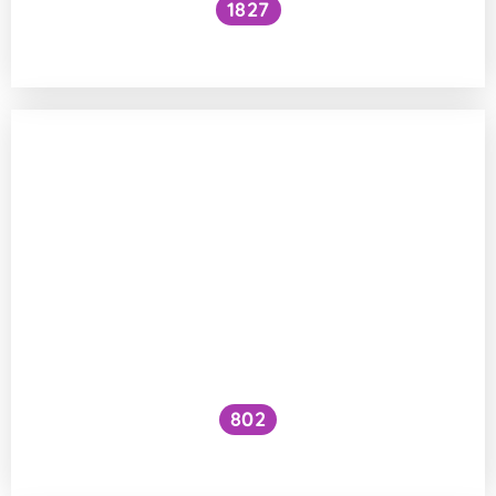
1827
Prochází láska žaludkem?
802
Existuje ve zvířecí říši láska?