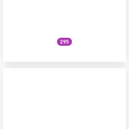
295
Jak vzniká husí kůže?