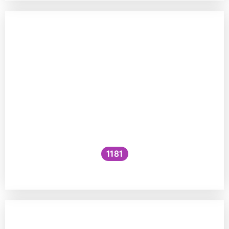
1181
Proč lidé křičí na koncertech?