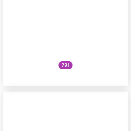
791
Zpracování emocí dětským mozkem