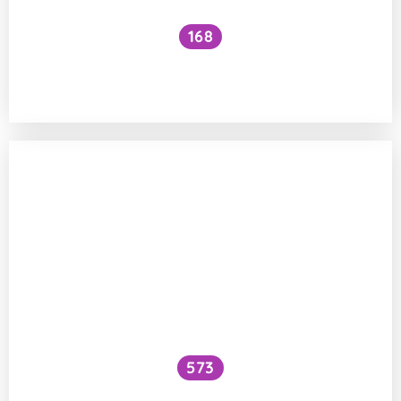
168
Proč si nic nepamatujeme z raného
dětství?
573
Nakolik je „emoční chování“ vrozené