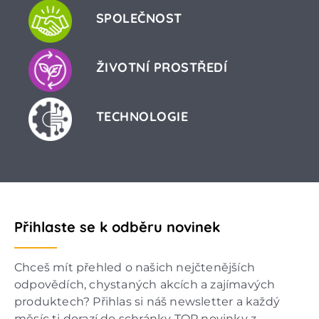
SPOLEČNOST
ŽIVOTNÍ PROSTŘEDÍ
TECHNOLOGIE
Přihlaste se k odběru novinek
Chceš mít přehled o našich nejčtenějších
odpovědích, chystaných akcích a zajímavých
produktech? Přihlas si náš newsletter a každý
měsíc ti dorazí do schránky TOP novinky z