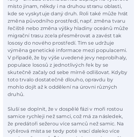
místo jinam, někdy i na druhou stranu oblasti,
kde se vyskytuje daný druh. Roli také může hrát
změna původního prostředí, např. změna tvaru
řečiště nebo změna výšky hladiny oceánů může
migrační trasu zcela přesměrovat a zavést tak
lososy do nového prostředí. Tím se udržuje
výměna genetické informace mezi populacemi.
V případě, že by výše uvedené jevy neprobíhaly,
populace lososů z jednotlivých řek by se
skutečně začaly od sebe mírně odlišovat. Kdyby
toto trvalo dostatečně dlouho, opravdu by
mohlo dojít až k oddělení na úrovni různých
druhů.
Sluší se doplnit, že v dospělé fázi v moři rostou
samice rychleji než samci, což má za následek,
že predátoři sežerou více samců než samic. Na
výtěrová místa se tedy poté vrací daleko více