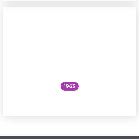
1963
Proč je voda pod vodopádem studenější
než nad ním?