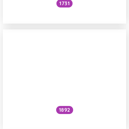
1731
Voní mraky?
1892
Je kočičí předení dobré pro lidské zdraví?