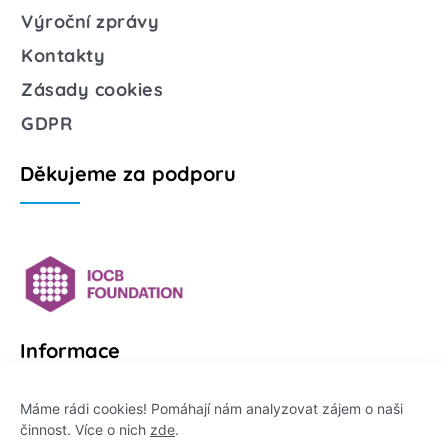
Výroční zprávy
Kontakty
Zásady cookies
GDPR
Děkujeme za podporu
Informace
Platformu Zeptej se vědce provozuje:
Máme rádi cookies! Pomáhají nám analyzovat zájem o naši
činnost. Více o nich
zde
.