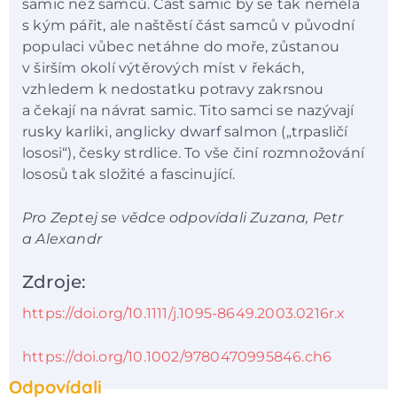
samic než samců. Část samic by se tak neměla
s kým pářit, ale naštěstí část samců v původní
populaci vůbec netáhne do moře, zůstanou
v širším okolí výtěrových míst v řekách,
vzhledem k nedostatku potravy zakrsnou
a čekají na návrat samic. Tito samci se nazývají
rusky karliki, anglicky dwarf salmon („trpasličí
lososi“), česky strdlice. To vše činí rozmnožování
lososů tak složité a fascinující.
Pro Zeptej se vědce odpovídali Zuzana, Petr
a Alexandr
Zdroje:
https://doi.org/10.1111/j.1095-8649.2003.0216r.x
https://doi.org/10.1002/9780470995846.ch6
Odpovídali