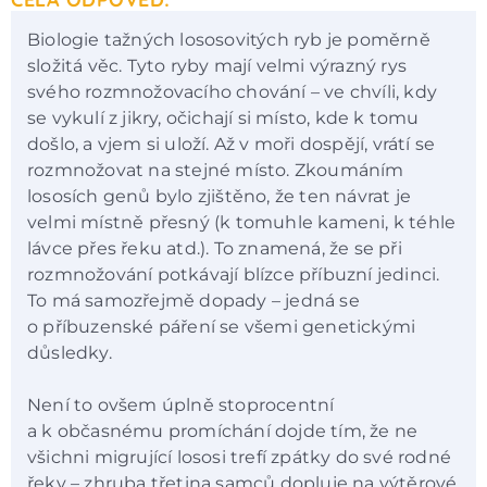
Biologie tažných lososovitých ryb je poměrně
složitá věc. Tyto ryby mají velmi výrazný rys
svého rozmnožovacího chování – ve chvíli, kdy
se vykulí z jikry, očichají si místo, kde k tomu
došlo, a vjem si uloží. Až v moři dospějí, vrátí se
rozmnožovat na stejné místo. Zkoumáním
lososích genů bylo zjištěno, že ten návrat je
velmi místně přesný (k tomuhle kameni, k téhle
lávce přes řeku atd.). To znamená, že se při
rozmnožování potkávají blízce příbuzní jedinci.
To má samozřejmě dopady – jedná se
o příbuzenské páření se všemi genetickými
důsledky.
Není to ovšem úplně stoprocentní
a k občasnému promíchání dojde tím, že ne
všichni migrující lososi trefí zpátky do své rodné
řeky – zhruba třetina samců dopluje na výtěrové