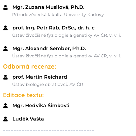
Mgr. Zuzana Musilová, Ph.D.
Přírodovědecká fakulta Univerzity Karlovy
prof. Ing. Petr Ráb, DrSc., dr. h. c.
Ústav živočišné fyziologie a genetiky AV ČR, v. v. i.
Mgr. Alexandr Sember, Ph.D.
Ústav živočišné fyziologie a genetiky AV ČR, v. v. i.
Odborná recenze:
prof. Martin Reichard
Ústav biologie obratlovců AV ČR
Editace textu:
Mgr. Hedvika Šimková
Luděk Vašta