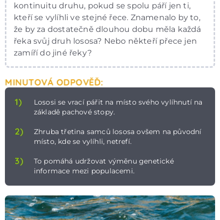
kontinuitu druhu, pokud se spolu páří jen ti,
kteří se vylíhli ve stejné řece. Znamenalo by to,
že by za dostatečně dlouhou dobu měla každá
řeka svůj druh lososa? Nebo někteří přece jen
zamíří do jiné řeky?
MINUTOVÁ ODPOVĚĎ:
1)
Lososi se vrací pářit na místo svého vylíhnutí na
základě pachové stopy.
2)
Zhruba třetina samců lososa ovšem na původní
místo, kde se vylíhli, netrefí.
3)
To pomáhá udržovat výměnu genetické
informace mezi populacemi.