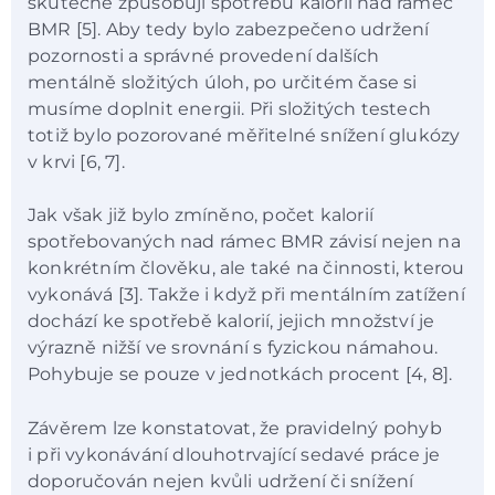
skutečně způsobují spotřebu kalorií nad rámec
BMR [5]. Aby tedy bylo zabezpečeno udržení
pozornosti a správné provedení dalších
mentálně složitých úloh, po určitém čase si
musíme doplnit energii. Při složitých testech
totiž bylo pozorované měřitelné snížení glukózy
v krvi [6, 7].
Jak však již bylo zmíněno, počet kalorií
spotřebovaných nad rámec BMR závisí nejen na
konkrétním člověku, ale také na činnosti, kterou
vykonává [3]. Takže i když při mentálním zatížení
dochází ke spotřebě kalorií, jejich množství je
výrazně nižší ve srovnání s fyzickou námahou.
Pohybuje se pouze v jednotkách procent [4, 8].
Závěrem lze konstatovat, že pravidelný pohyb
i při vykonávání dlouhotrvající sedavé práce je
doporučován nejen kvůli udržení či snížení