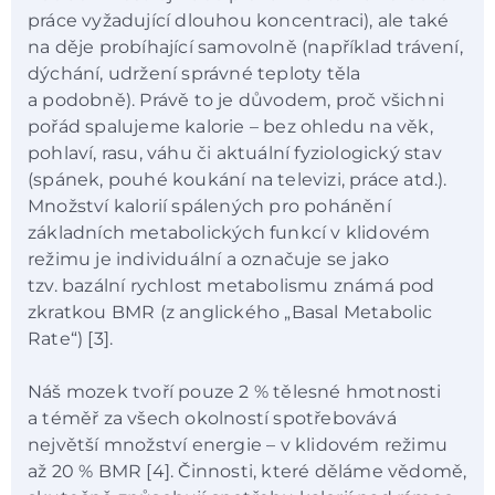
práce vyžadující dlouhou koncentraci), ale také
na děje probíhající samovolně (například trávení,
dýchání, udržení správné teploty těla
a podobně). Právě to je důvodem, proč všichni
pořád spalujeme kalorie – bez ohledu na věk,
pohlaví, rasu, váhu či aktuální fyziologický stav
(spánek, pouhé koukání na televizi, práce atd.).
Množství kalorií spálených pro pohánění
základních metabolických funkcí v klidovém
režimu je individuální a označuje se jako
tzv. bazální rychlost metabolismu známá pod
zkratkou BMR (z anglického „Basal Metabolic
Rate“) [3].
Náš mozek tvoří pouze 2 % tělesné hmotnosti
a téměř za všech okolností spotřebovává
největší množství energie – v klidovém režimu
až 20 % BMR [4]. Činnosti, které děláme vědomě,