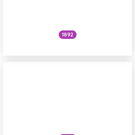
1892
Je kočičí předení dobré pro lidské zdraví?