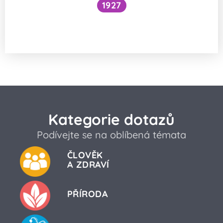
1927
Národní očkovací strategie – je zbytečné
očkovat proti chřipce a Covidu?
Kategorie dotazů
Podívejte se na oblíbená témata
ČLOVĚK
A ZDRAVÍ
PŘÍRODA