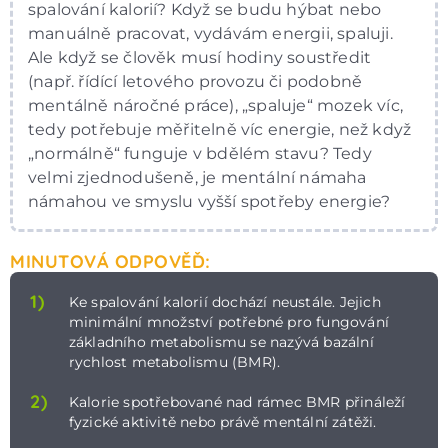
spalování kalorií? Když se budu hýbat nebo
manuálně pracovat, vydávám energii, spaluji.
Ale když se člověk musí hodiny soustředit
(např. řídící letového provozu či podobně
mentálně náročné práce), „spaluje“ mozek víc,
tedy potřebuje měřitelně víc energie, než když
„normálně“ funguje v bdělém stavu? Tedy
velmi zjednodušeně, je mentální námaha
námahou ve smyslu vyšší spotřeby energie?
MINUTOVÁ ODPOVĚĎ:
1)
Ke spalování kalorií dochází neustále. Jejich
minimální množství potřebné pro fungování
základního metabolismu se nazývá bazální
rychlost metabolismu (BMR).
2)
Kalorie spotřebované nad rámec BMR přináleží
fyzické aktivitě nebo právě mentální zátěži.