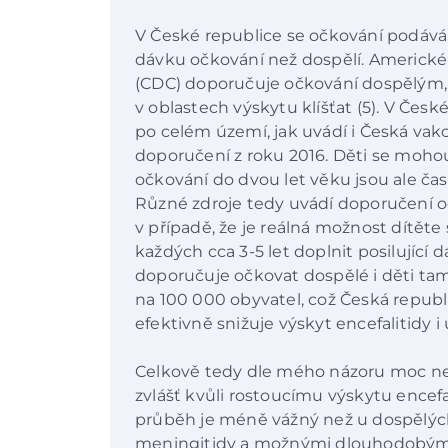
V České republice se očkování podává v
dávku očkování než dospělí. Americké
(CDC) doporučuje očkování dospělým, 
v oblastech výskytu klíšťat (5). V Česk
po celém území, jak uvádí i Česká vak
doporučení z roku 2016. Děti se moho
očkování do dvou let věku jsou ale čast
Různé zdroje tedy uvádí doporučení 
v případě, že je reálná možnost dítěte
každých cca 3-5 let doplnit posilující
doporučuje očkovat dospělé i děti tam
na 100 000 obyvatel, což Česká republ
efektivně snižuje výskyt encefalitidy i u
Celkově tedy dle mého názoru moc ne
zvlášť kvůli rostoucímu výskytu encefal
průběh je méně vážný než u dospělých, 
meningitidy a možnými dlouhodobými 