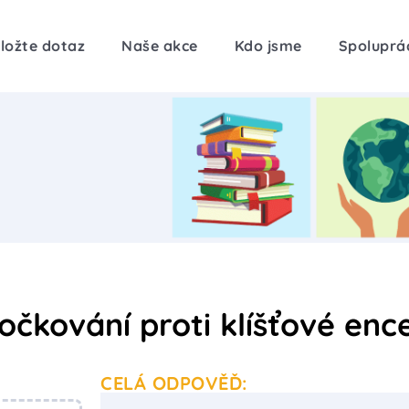
ložte dotaz
Naše akce
Kdo jsme
Spoluprá
 očkování proti klíšťové ence
CELÁ ODPOVĚĎ: