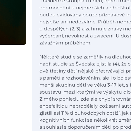
“Incidence stoupla i u dětí, oproti mi
onemocnění u nejmenších a předškol
budou evidovány pouze příznakové inf
nejspíše ani nedozvíme. Průběh nemoc
u dospělých (2, 3) a zahrnuje znaky me
vyčerpání, nevolnost a zvracení. U dosp
závažným průběhem.
Některé studie se zaměřily na dlouhod
např. studie ze Švédska zjistila (4), že 
dvě třetiny dětí nějaké přetrvávající 
s pamětí a rozhodováním, ale i o bolest
menší skupinu dětí ve věku 3-17 let, s 
soustavu, mezi kterými ve výskytu dlo
Z mého pohledu zde ale chybí srovnán
encefalitidu neprodělaly, což sami auto
zjistili asi 11% dlouhodobých obtíží, jak
kognitivních funkcí se několikrát změ
a souhlasí s doporučením děti po prodě