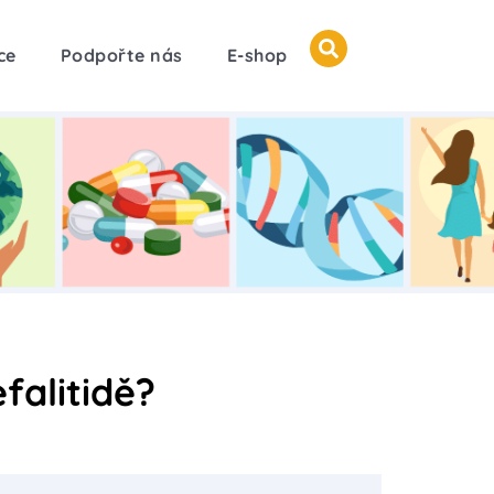
ce
Podpořte nás
E-shop
falitidě?