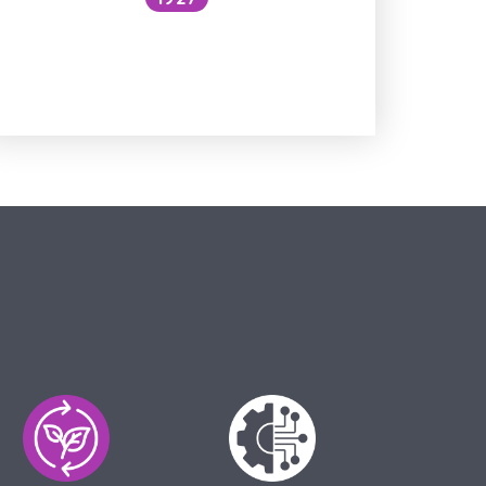
Národní očkovací strategie – je
zbytečné očkovat proti chřipce
a Covidu?