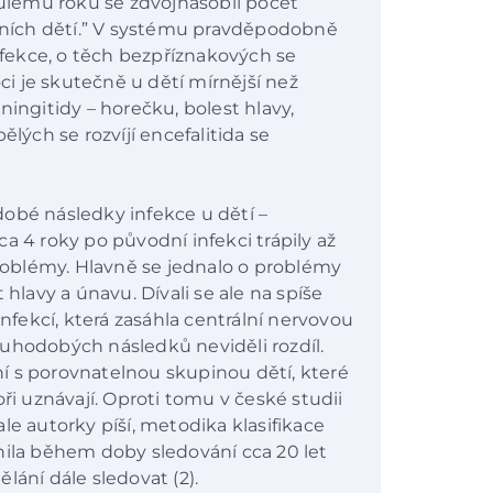
nulému roku se zdvojnásobil počet
ních dětí.” V systému pravděpodobně
ekce, o těch bezpříznakových se
i je skutečně u dětí mírnější než
ningitidy – horečku, bolest hlavy,
ělých se rozvíjí encefalitida se
obé následky infekce u dětí –
cca 4 roky po původní infekci trápily až
problémy. Hlavně se jednalo o problémy
 hlavy a únavu. Dívali se ale na spíše
infekcí, která zasáhla centrální nervovou
uhodobých následků neviděli rozdíl.
í s porovnatelnou skupinou dětí, které
ři uznávají. Oproti tomu v české studii
 ale autorky píší, metodika klasifikace
nila během doby sledování cca 20 let
lání dále sledovat (2).