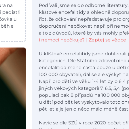
ura na
Podívali jsme se do odborné literatury
i pediatři
klíšťové encefalitidy a ohledně doporu
ťovka u
říct, že očkování nepředstavuje pro 
ůběh a
doporučení neočkovat např. při nemo
a to z důvodů, které by vás mohly přek
i nemoci neočkuje? | Zeptej se vědce
U klíšťové encefalitidy jsme dohledali
kategoriích. Dle Státního zdravotního 
encefalitida méně častá pouze u dětí 
100 000 obyvatel), dál se ale výskyt n
Např. pro děti ve věku 1-4 let bylo 6,4
jiných věkových kategorií 7, 6,5, 5,4 (
populaci pak 8 případů na 100 000 obyva
u dětí pod pět let vyskytovalo toto 
pět let a je jen o něco málo méně čast
Navíc se dle SZÚ v roce 2020 počet př