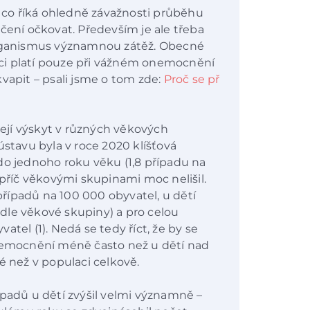
, co říká ohledně závažnosti průběhu
čení očkovat. Především je ale třeba
organismus významnou zátěž. Obecné
ci platí pouze při vážném onemocnění
vapit – psali jsme o tom zde:
Proč se př
 její výskyt v různých věkových
ústavu byla v roce 2020 klíšťová
do jednoho roku věku (1,8 případu na
apříč věkovými skupinami moc nelišil.
 případů na 100 000 obyvatel, u dětí
podle věkové skupiny) a pro celou
tel (1). Nedá se tedy říct, že by se
onemocnění méně často než u dětí nad
é než v populaci celkově.
ípadů u dětí zvýšil velmi významně –