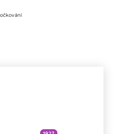
očkování
1927