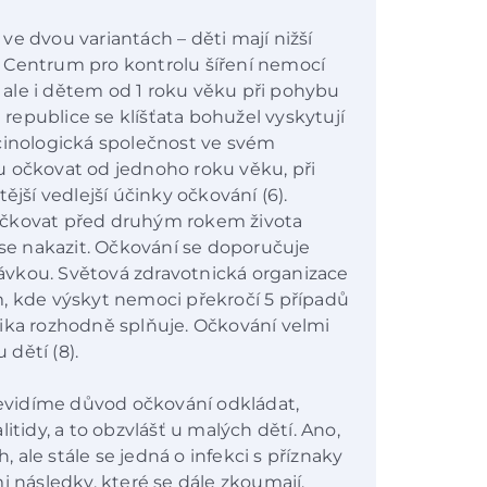
e dvou variantách – děti mají nižší
 Centrum pro kontrolu šíření nemocí
ale i dětem od 1 roku věku při pohybu
é republice se klíšťata bohužel vyskytují
cinologická společnost ve svém
u očkovat od jednoho roku věku, při
ější vedlejší účinky očkování (6).
očkovat před druhým rokem života
 se nakazit. Očkování se doporučuje
 dávkou. Světová zdravotnická organizace
, kde výskyt nemoci překročí 5 případů
ika rozhodně splňuje. Očkování velmi
 dětí (8).
vidíme důvod očkování odkládat,
itidy, a to obzvlášť u malých dětí. Ano,
ale stále se jedná o infekci s příznaky
následky, které se dále zkoumají.