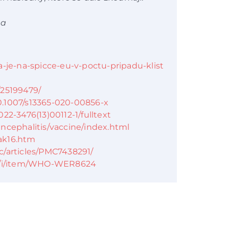
na
a-je-na-spicce-eu-v-poctu-pripadu-klist
/25199479/
/10.1007/s13365-020-00856-x
22-3476(13)00112-1/fulltext
ncephalitis/vaccine/index.html
ak16.htm
c/articles/PMC7438291/
ns/i/item/WHO-WER8624