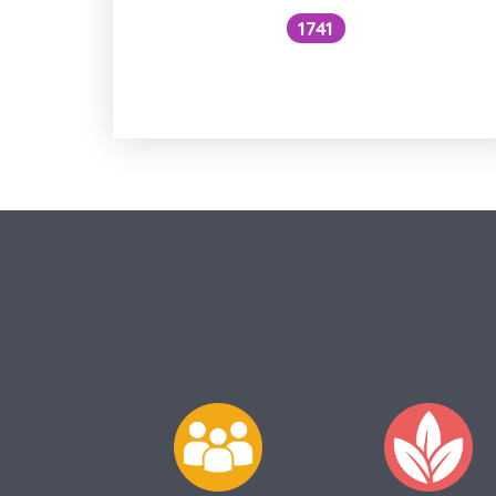
1741
Co je to cefalický inzulínový
reflex?