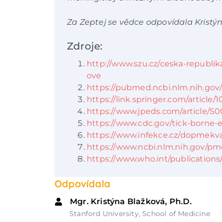
Za Zeptej se vědce odpovídala Kristý
Zdroje:
http://www.szu.cz/ceska-republik
ove
https://pubmed.ncbi.nlm.nih.gov
https://link.springer.com/article
https://www.jpeds.com/article/S00
https://www.cdc.gov/tick-borne-e
https://www.infekce.cz/dopmekv
https://www.ncbi.nlm.nih.gov/pm
https://www.who.int/publicatio
Odpovídala
Mgr. Kristýna Blažková, Ph.D.
Stanford University, School of Medicine