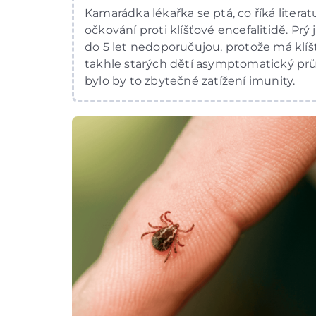
Kamarádka lékařka se ptá, co říká literat
očkování proti klíšťové encefalitidě. Prý j
do 5 let nedoporučujou, protože má klíš
takhle starých dětí asymptomatický pr
bylo by to zbytečné zatížení imunity.