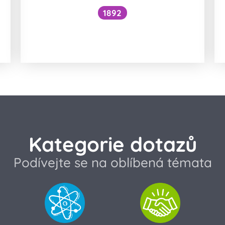
1892
Je kočičí předení dobré pro lidské
zdraví?
Kategorie dotazů
Podívejte se na oblíbená témata