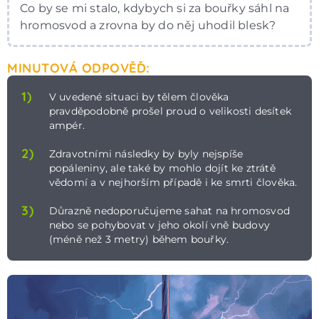
Co by se mi stalo, kdybych si za bouřky sáhl na
hromosvod a zrovna by do něj uhodil blesk?
MINUTOVÁ ODPOVĚĎ:
1)
V uvedené situaci by tělem člověka
pravděpodobně prošel proud o velikosti desítek
ampér.
2)
Zdravotními následky by byly nejspíše
popáleniny, ale také by mohlo dojít ke ztrátě
vědomí a v nejhorším případě i ke smrti člověka.
3)
Důrazně nedoporučujeme sahat na hromosvod
nebo se pohybovat v jeho okolí vně budovy
(méně než 3 metry) během bouřky.