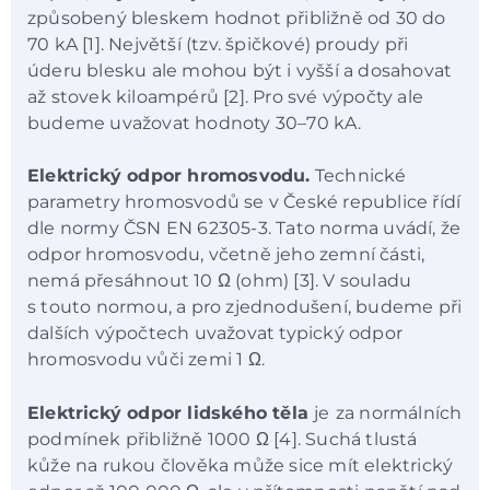
způsobený bleskem hodnot přibližně od 30 do
70 kA [1]. Největší (tzv. špičkové) proudy při
úderu blesku ale mohou být i vyšší a dosahovat
až stovek kiloampérů [2]. Pro své výpočty ale
budeme uvažovat hodnoty 30–70 kA.
Elektrický odpor hromosvodu.
Technické
parametry hromosvodů se v České republice řídí
dle normy ČSN EN 62305-3. Tato norma uvádí, že
odpor hromosvodu, včetně jeho zemní části,
nemá přesáhnout 10 Ω (ohm) [3]. V souladu
s touto normou, a pro zjednodušení, budeme při
dalších výpočtech uvažovat typický odpor
hromosvodu vůči zemi 1 Ω.
Elektrický odpor lidského těla
je
za normálních
podmínek přibližně 1000 Ω [4]. Suchá tlustá
kůže na rukou člověka může sice mít elektrický