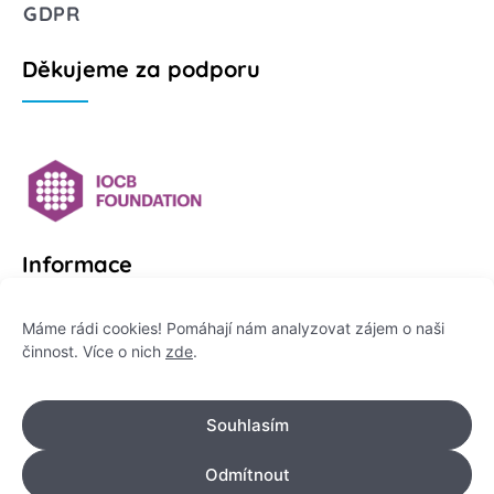
GDPR
Děkujeme za podporu
Informace
Platformu Zeptej se vědce provozuje:
Máme rádi cookies! Pomáhají nám analyzovat zájem o naši
činnost. Více o nich
zde
.
Institut pro komunikaci vědy, z. ú.
IČO: 178 47 389
Souhlasím
Flemingovo náměstí 542/2,
Dejvice, 160 00 Praha 6
Odmítnout