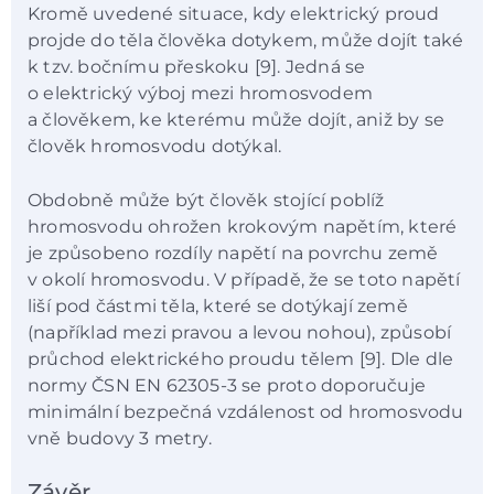
Kromě uvedené situace, kdy elektrický proud
projde do těla člověka dotykem, může dojít také
k tzv. bočnímu přeskoku [9]. Jedná se
o elektrický výboj mezi hromosvodem
a člověkem, ke kterému může dojít, aniž by se
člověk hromosvodu dotýkal.
Obdobně může být člověk stojící poblíž
hromosvodu ohrožen krokovým napětím, které
je způsobeno rozdíly napětí na povrchu země
v okolí hromosvodu. V případě, že se toto napětí
liší pod částmi těla, které se dotýkají země
(například mezi pravou a levou nohou), způsobí
průchod elektrického proudu tělem [9]. Dle dle
normy ČSN EN 62305-3 se proto doporučuje
minimální bezpečná vzdálenost od hromosvodu
vně budovy 3 metry.
Závěr