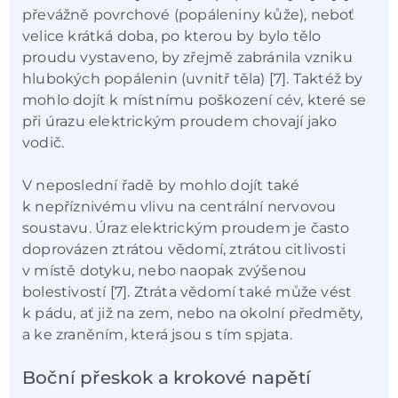
převážně povrchové (popáleniny kůže), neboť
velice krátká doba, po kterou by bylo tělo
proudu vystaveno, by zřejmě zabránila vzniku
hlubokých popálenin (uvnitř těla) [7]. Taktéž by
mohlo dojít k místnímu poškození cév, které se
při úrazu elektrickým proudem chovají jako
vodič.
V neposlední řadě by mohlo dojít také
k nepříznivému vlivu na centrální nervovou
soustavu. Úraz elektrickým proudem je často
doprovázen ztrátou vědomí, ztrátou citlivosti
v místě dotyku, nebo naopak zvýšenou
bolestivostí [7]. Ztráta vědomí také může vést
k pádu, ať již na zem, nebo na okolní předměty,
a ke zraněním, která jsou s tím spjata.
Boční přeskok a krokové napětí