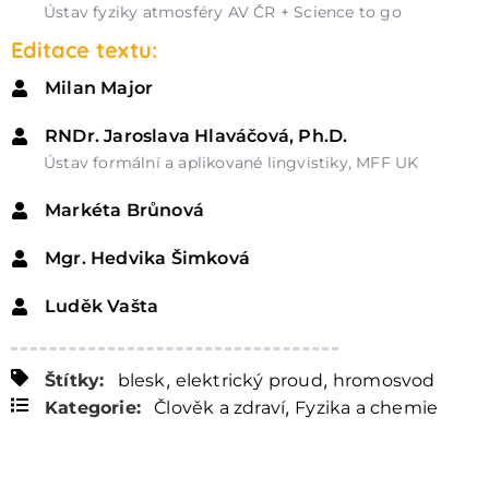
Ústav fyziky atmosféry AV ČR + Science to go
Editace textu:
Milan Major
RNDr. Jaroslava Hlaváčová, Ph.D.
Ústav formální a aplikované lingvistiky, MFF UK
Markéta Brůnová
Mgr. Hedvika Šimková
Luděk Vašta
,
,
Štítky:
blesk
elektrický proud
hromosvod
,
Kategorie:
Člověk a zdraví
Fyzika a chemie