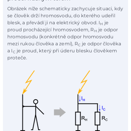
Obrázek níže schematicky zachycuje situaci, kdy
se člověk drží hromosvodu, do kterého udeřil
blesk, a převádí ji na elektrický obvod. I
je
H
proud procházející hromosvodem, R
je odpor
H
hromosvodu (konkrétně odpor hromosvodu
mezi rukou člověka a zemí), R
je odpor člověka
C
a I
je proud, který při úderu blesku člověkem
C
proteče.