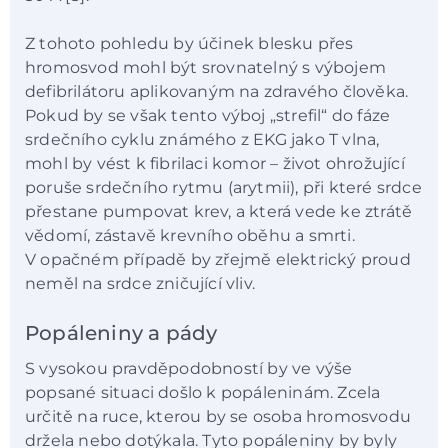
Z tohoto pohledu by účinek blesku přes
hromosvod mohl být srovnatelný s výbojem
defibrilátoru aplikovaným na zdravého člověka.
Pokud by se však tento výboj „strefil“ do fáze
srdečního cyklu známého z EKG jako T vlna,
mohl by vést k fibrilaci komor – život ohrožující
poruše srdečního rytmu (arytmii), při které srdce
přestane pumpovat krev, a která vede ke ztrátě
vědomí, zástavě krevního oběhu a smrti.
V opačném případě by zřejmě elektrický proud
neměl na srdce zničující vliv.
Popáleniny a pády
S vysokou pravděpodobností by ve výše
popsané situaci došlo k popáleninám. Zcela
určitě na ruce, kterou by se osoba hromosvodu
držela nebo dotýkala. Tyto popáleniny by byly