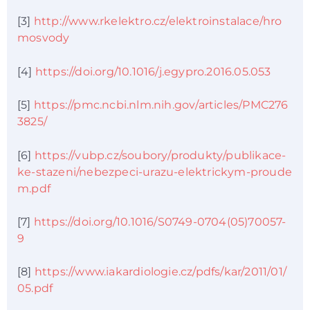
[3]
http://www.rkelektro.cz/elektroinstalace/hro
mosvody
[4]
https://doi.org/10.1016/j.egypro.2016.05.053
[5]
https://pmc.ncbi.nlm.nih.gov/articles/PMC276
3825/
[6]
https://vubp.cz/soubory/produkty/publikace-
ke-stazeni/nebezpeci-urazu-elektrickym-proude
m.pdf
[7]
https://doi.org/10.1016/S0749-0704(05)70057-
9
[8]
https://www.iakardiologie.cz/pdfs/kar/2011/01/
05.pdf