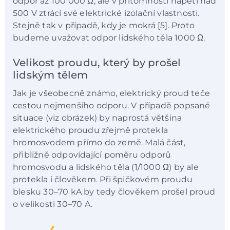
odpor až 100 000 Ω, ale v přítomnosti napětí nad
500 V ztrácí své elektrické izolační vlastnosti.
Stejně tak v případě, kdy je mokrá [5]. Proto
budeme uvažovat odpor lidského těla 1000 Ω.
Velikost proudu, který by prošel
lidským tělem
Jak je všeobecně známo, elektrický proud teče
cestou nejmenšího odporu. V případě popsané
situace (viz obrázek) by naprostá většina
elektrického proudu zřejmě protekla
hromosvodem přímo do země. Malá část,
přibližně odpovídající poměru odporů
hromosvodu a lidského těla (1/1000 Ω) by ale
protekla i člověkem. Při špičkovém proudu
blesku 30–70 kA by tedy člověkem prošel proud
o velikosti 30–70 A.