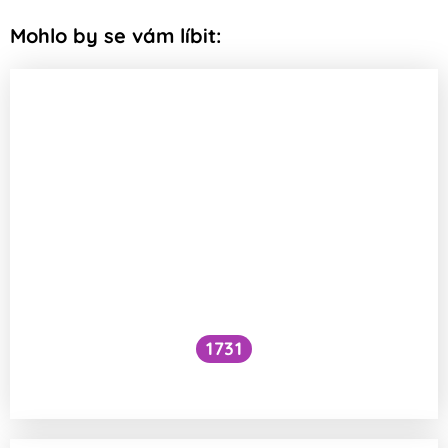
Mohlo by se vám líbit:
1731
Voní mraky?