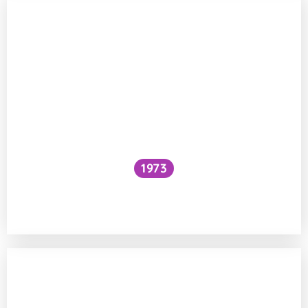
1973
Snížilo by vytažení všech lodí hladinu
oceánů?