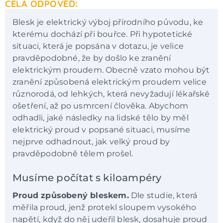
CELÁ ODPOVĚĎ:
Blesk je elektrický výboj přírodního původu, ke
kterému dochází při bouřce. Při hypotetické
situaci, která je popsána v dotazu, je velice
pravděpodobné, že by došlo ke zranění
elektrickým proudem. Obecně vzato mohou být
zranění způsobená elektrickým proudem velice
různorodá, od lehkých, která nevyžadují lékařské
ošetření, až po usmrcení člověka. Abychom
odhadli, jaké následky na lidské tělo by měl
elektrický proud v popsané situaci, musíme
nejprve odhadnout, jak velký proud by
pravděpodobně tělem prošel.
Musíme počítat s kiloampéry
Proud způsobený bleskem.
Dle studie, která
měřila proud, jenž protekl sloupem vysokého
napětí, když do něj udeřil blesk, dosahuje proud