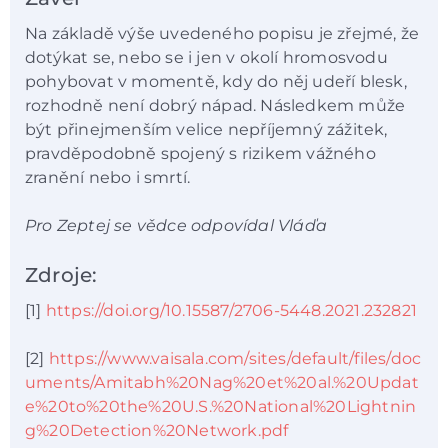
Na základě výše uvedeného popisu je zřejmé, že
dotýkat se, nebo se i jen v okolí hromosvodu
pohybovat v momentě, kdy do něj udeří blesk,
rozhodně není dobrý nápad. Následkem může
být přinejmenším velice nepříjemný zážitek,
pravděpodobně spojený s rizikem vážného
zranění nebo i smrtí.
Pro Zeptej se vědce odpovídal Vláďa
Zdroje:
[1]
https://doi.org/10.15587/2706-5448.2021.232821
[2]
https://www.vaisala.com/sites/default/files/doc
uments/Amitabh%20Nag%20et%20al.%20Updat
e%20to%20the%20U.S.%20National%20Lightnin
g%20Detection%20Network.pdf