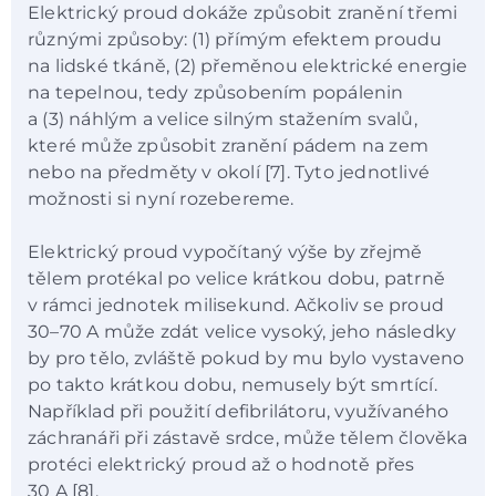
Elektrický proud dokáže způsobit zranění třemi
různými způsoby: (1) přímým efektem proudu
na lidské tkáně, (2) přeměnou elektrické energie
na tepelnou, tedy způsobením popálenin
a (3) náhlým a velice silným stažením svalů,
které může způsobit zranění pádem na zem
nebo na předměty v okolí [7]. Tyto jednotlivé
možnosti si nyní rozebereme.
Elektrický proud vypočítaný výše by zřejmě
tělem protékal po velice krátkou dobu, patrně
v rámci jednotek milisekund. Ačkoliv se proud
30–70 A může zdát velice vysoký, jeho následky
by pro tělo, zvláště pokud by mu bylo vystaveno
po takto krátkou dobu, nemusely být smrtící.
Například při použití defibrilátoru, využívaného
záchranáři při zástavě srdce, může tělem člověka
protéci elektrický proud až o hodnotě přes
30 A [8].