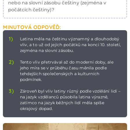
nebo na slovní zásobu češtiny (zejména v
počátcích češtiny)?
MINUTOVÁ ODPOVĚĎ:
1)
Latina měla na češtinu významný a dlouhodobý
vliv, a to už od jejích počátků na konci 10. století,
zejména na slovní zásobu.
2)
Tento vliv přetrvával až do moderní doby, ale
jeho míra se v průběhu času měnila podle
tehdejších společenských a kulturních
podmínek.
3)
Zároveň byl vliv latiny různý podle vzdělání lidí –
na jazyk vzdělanců působila latina výrazně,
zatímco na jazyk běžných lidí měla spíše
okrajový dopad.