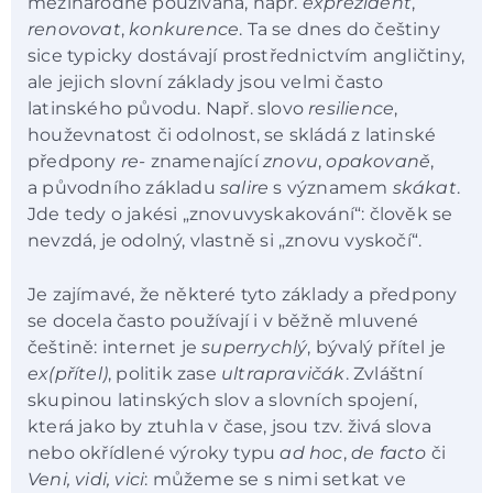
mezinárodně používaná, např.
exprezident
,
renovovat
,
konkurence
. Ta se dnes do češtiny
sice typicky dostávají prostřednictvím angličtiny,
ale jejich slovní základy jsou velmi často
latinského původu. Např. slovo
resilience
,
houževnatost či odolnost, se skládá z latinské
předpony
re-
znamenající
znovu
,
opakovaně
,
a původního základu
salire
s významem
skákat
.
Jde tedy o jakési „znovuvyskakování“: člověk se
nevzdá, je odolný, vlastně si „znovu vyskočí“.
Je zajímavé, že některé tyto základy a předpony
se docela často používají i v běžně mluvené
češtině: internet je
superrychlý
, bývalý přítel je
ex(přítel)
, politik zase
ultrapravičák
. Zvláštní
skupinou latinských slov a slovních spojení,
která jako by ztuhla v čase, jsou tzv. živá slova
nebo okřídlené výroky typu
ad hoc
,
de facto
či
Veni, vidi, vici
: můžeme se s nimi setkat ve