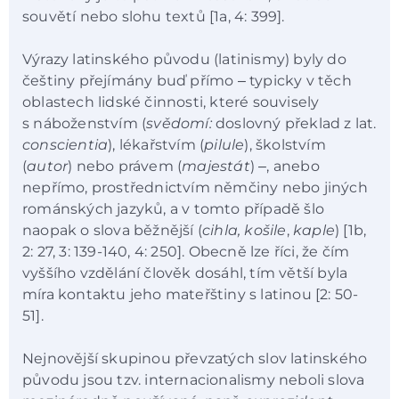
souvětí nebo slohu textů [1a, 4: 399].
Výrazy latinského původu (latinismy) byly do
češtiny přejímány buď přímo ‒ typicky v těch
oblastech lidské činnosti, které souvisely
s náboženstvím (
svědomí:
doslovný překlad z lat.
conscientia
), lékařstvím (
pilule
), školstvím
(
autor
) nebo právem (
majestát
) ‒, anebo
nepřímo, prostřednictvím němčiny nebo jiných
románských jazyků, a v tomto případě šlo
naopak o slova běžnější (
cihla, košile
,
kaple
) [1b,
2: 27, 3: 139-140, 4: 250]. Obecně lze říci, že čím
vyššího vzdělání člověk dosáhl, tím větší byla
míra kontaktu jeho mateřštiny s latinou [2: 50-
51].
Nejnovější skupinou převzatých slov latinského
původu jsou tzv. internacionalismy neboli slova