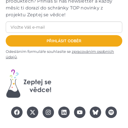
produktech? Přihlas si náš newsletter a každý
měsíc ti dorazí do schránky TOP novinky z
projektu Zeptej se vědce!
PŘIHLÁSIT ODBĚR
Odesláním formuláře souhlasíte se
zpracováním osobních
údajů
.