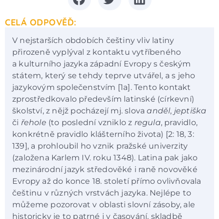
CELÁ ODPOVĚĎ:
V nejstarších obdobích češtiny vliv latiny
přirozeně vyplýval z kontaktu vytříbeného
a kulturního jazyka západní Evropy s českým
státem, který se tehdy teprve utvářel, a s jeho
jazykovým společenstvím [1a]. Tento kontakt
zprostředkovalo především latinské (církevní)
školství, z nějž pocházejí mj. slova
anděl
,
jeptiška
či
řehole
(to poslední vzniklo z
regula
, pravidlo,
konkrétně pravidlo klášterního života) [2: 18, 3:
139], a prohloubil ho vznik pražské univerzity
(založena Karlem IV. roku 1348). Latina pak jako
mezinárodní jazyk středověké i raně novověké
Evropy až do konce 18. století přímo ovlivňovala
češtinu v různých vrstvách jazyka. Nejlépe to
můžeme pozorovat v oblasti slovní zásoby, ale
historicky je to patrné i v časování, skladbě