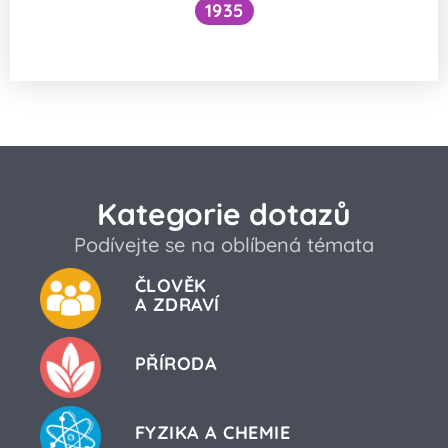
1935
Proč někdo kýchá tak hlasitě a s křikem?
Kategorie dotazů
Podívejte se na oblíbená témata
ČLOVĚK
A ZDRAVÍ
PŘÍRODA
FYZIKA A CHEMIE