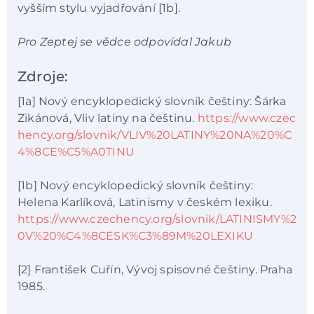
vyšším stylu vyjadřování [1b].
Pro Zeptej se vědce odpovídal Jakub
Zdroje:
[1a] Nový encyklopedický slovník češtiny: Šárka
Zikánová, Vliv latiny na češtinu.
https://www.czec
hency.org/slovnik/VLIV%20LATINY%20NA%20%C
4%8CE%C5%A0TINU
[1b] Nový encyklopedický slovník češtiny:
Helena Karlíková, Latinismy v českém lexiku.
https://www.czechency.org/slovnik/LATINISMY%2
0V%20%C4%8CESK%C3%89M%20LEXIKU
[2] František Cuřín, Vývoj spisovné češtiny. Praha
1985.