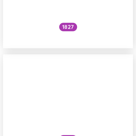
1827
Prochází láska žaludkem?