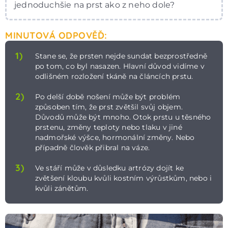
jednoduchšie na prst ako z neho dole?
MINUTOVÁ ODPOVĚĎ:
1)
Stane se, že prsten nejde sundat bezprostředně
po tom, co byl nasazen. Hlavní důvod vidíme v
odlišném rozložení tkáně na článcích prstu.
2)
Po delší době nošení může být problém
způsoben tím, že prst zvětšil svůj objem.
Důvodů může být mnoho. Otok prstu u těsného
prstenu, změny teploty nebo tlaku v jiné
nadmořské výšce, hormonální změny. Nebo
případně člověk přibral na váze.
3)
Ve stáří může v důsledku artrózy dojít ke
zvětšení kloubu kvůli kostním výrůstkům, nebo i
kvůli zánětům.