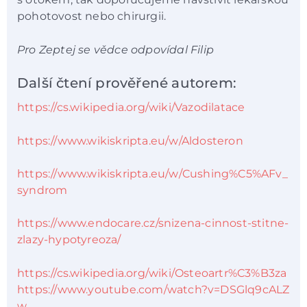
pohotovost nebo chirurgii.
Pro Zeptej se vědce odpovídal Filip
Další čtení prověřené autorem:
https://cs.wikipedia.org/wiki/Vazodilatace
https://www.wikiskripta.eu/w/Aldosteron
https://www.wikiskripta.eu/w/Cushing%C5%AFv_
syndrom
https://www.endocare.cz/snizena-cinnost-stitne-
zlazy-hypotyreoza/
https://cs.wikipedia.org/wiki/Osteoartr%C3%B3za
https://www.youtube.com/watch?v=DSGlq9cALZ
w