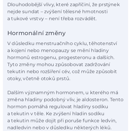
Dlouhodobější vlivy, které zapříčiní, že prstýnek
nejde sundat – zvýšení tělesné hmotnosti
a tukové vrstvy – není třeba rozvádět.
Hormonální změny
V důsledku menstruačního cyklu, těhotenství
a kojení nebo menopauzy se mění hladiny
hormonů estrogenu, progesteronu a dalších.
Tyto změny mohou způsobovat zadržování
tekutin nebo rozšíření cév, což může způsobit
otoky, včetně otoků prstů.
Dalším významným hormonem, u kterého má
změna hladiny podobný vliv, je aldosteron. Tento
hormon pomáhá regulovat hladiny sodíku
a tekutin v těle. Ke zvýšení hladin sodíku
a tekutin může dojít při poruše funkce ledvin,
nadledvin nebo v důsledku některých léků.