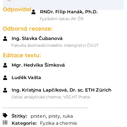
Odpovídal
RNDr. Filip Hanák, Ph.D.
Fyzikální ústav AV ČR
Odborná recenze:
Ing. Slavka Čubanová
Fakulta biomedicínského inženýrství ČVUT
Editace textu:
Mgr. Hedvika Šimková
Luděk Vašta
Ing. Kristýna Lapčíková, Dr. sc. ETH Zürich
Ústav analytické chemie, VŠCHT Praha
,
,
Štítky:
prsten
prsty
ruka
Kategorie:
Fyzika a chemie