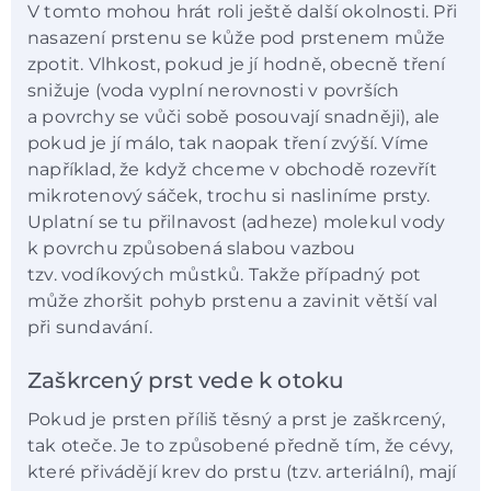
V tomto mohou hrát roli ještě další okolnosti. Při
nasazení prstenu se kůže pod prstenem může
zpotit. Vlhkost, pokud je jí hodně, obecně tření
snižuje (voda vyplní nerovnosti v površích
a povrchy se vůči sobě posouvají snadněji), ale
pokud je jí málo, tak naopak tření zvýší. Víme
například, že když chceme v obchodě rozevřít
mikrotenový sáček, trochu si nasliníme prsty.
Uplatní se tu přilnavost (adheze) molekul vody
k povrchu způsobená slabou vazbou
tzv. vodíkových můstků. Takže případný pot
může zhoršit pohyb prstenu a zavinit větší val
při sundavání.
Zaškrcený prst vede k otoku
Pokud je prsten příliš těsný a prst je zaškrcený,
tak oteče. Je to způsobené předně tím, že cévy,
které přivádějí krev do prstu (tzv. arteriální), mají