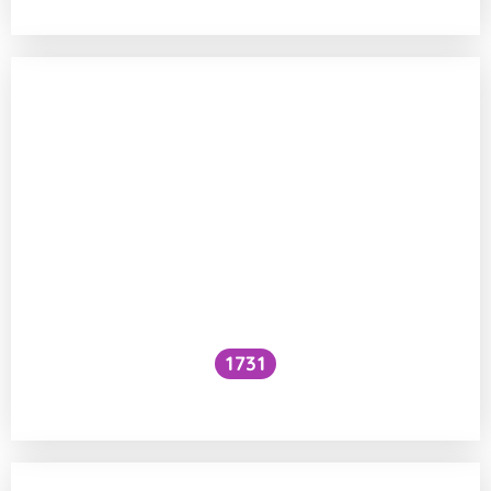
1731
Voní mraky?