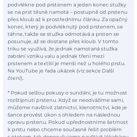
podvlékne pod prstenem a jeden konec stužky
se na prst těsně namotá – postupně od prstenu
přes kloub až k prostřednímu článku. Za opačný
konec, který je podvléknutý pod prstenem, se
táhne, takže se stužka odmotává a prsten se
posunuje, až se dostane přes kloub. V tomto
triku se využívá, že jednak namotaná stužka
zabrání vzniku valu a jednak tření mezi
prstenem a textilií je menší než u holého prstu.
Na YouTube je řada ukázek (viz sekce Další
čtení)..
* Pokud selžou pokusy o sundání, je tu možnost
rozštípnutí prstenu. Když se neodvážíme sami,
můžeme navštívit zlatnictví, klenotnictví, kde je
šance provést úkon s ohledem na následnou
opravu prstenu. Pokud upřednostníme šetrnost
k prstu nebo chceme současně řešit problém
s otokem, tak doporučujeme navštívit lékařskou