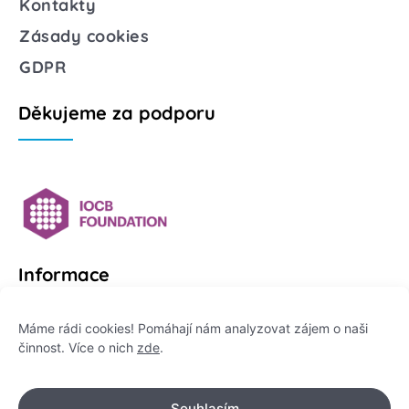
Kontakty
Zásady cookies
GDPR
Děkujeme za podporu
Informace
Platformu Zeptej se vědce provozuje:
Máme rádi cookies! Pomáhají nám analyzovat zájem o naši
činnost. Více o nich
zde
.
Institut pro komunikaci vědy, z. ú.
IČO: 178 47 389
Souhlasím