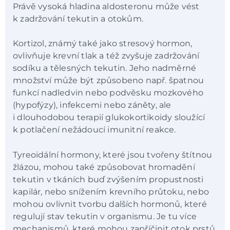
Právě vysoká hladina aldosteronu může vést
k zadržování tekutin a otokům.
Kortizol, známý také jako stresový hormon,
ovlivňuje krevní tlak a též zvyšuje zadržování
sodíku a tělesných tekutin. Jeho nadměrné
množství může být způsobeno např. špatnou
funkcí nadledvin nebo podvěsku mozkového
(hypofýzy), infekcemi nebo záněty, ale
i dlouhodobou terapií glukokortikoidy sloužící
k potlačení nežádoucí imunitní reakce.
Tyreoidální hormony, které jsou tvořeny štítnou
žlázou, mohou také způsobovat hromadění
tekutin v tkáních buď zvýšením propustnosti
kapilár, nebo snížením krevního průtoku, nebo
mohou ovlivnit tvorbu dalších hormonů, které
regulují stav tekutin v organismu. Je tu více
mechanismů, které mohou zapříčinit otok prstů.