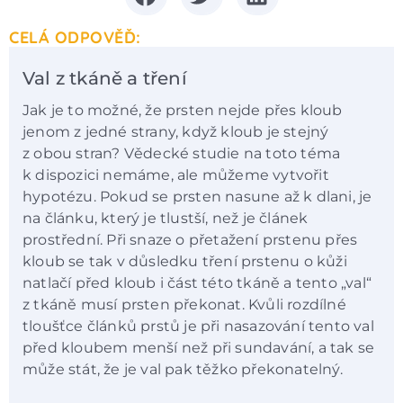
CELÁ ODPOVĚĎ:
Val z tkáně a tření
Jak je to možné, že prsten nejde přes kloub
jenom z jedné strany, když kloub je stejný
z obou stran? Vědecké studie na toto téma
k dispozici nemáme, ale můžeme vytvořit
hypotézu. Pokud se prsten nasune až k dlani, je
na článku, který je tlustší, než je článek
prostřední. Při snaze o přetažení prstenu přes
kloub se tak v důsledku tření prstenu o kůži
natlačí před kloub i část této tkáně a tento „val“
z tkáně musí prsten překonat. Kvůli rozdílné
tloušťce článků prstů je při nasazování tento val
před kloubem menší než při sundavání, a tak se
může stát, že je val pak těžko překonatelný.