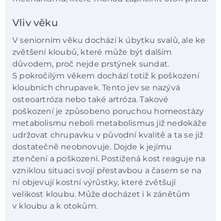
Vliv věku
V seniorním věku dochází k úbytku svalů, ale ke
zvětšení kloubů, které může být dalším
důvodem, proč nejde prstýnek sundat.
S pokročilým věkem dochází totiž k poškození
kloubních chrupavek. Tento jev se nazývá
osteoartróza nebo také artróza. Takové
poškození je způsobeno poruchou homeostázy
metabolismu neboli metabolismus již nedokáže
udržovat chrupavku v původní kvalitě a ta se již
dostatečně neobnovuje. Dojde k jejímu
ztenčení a poškození. Postižená kost reaguje na
vzniklou situaci svojí přestavbou a časem se na
ní objevují kostní výrůstky, které zvětšují
velikost kloubu. Může docházet i k zánětům
v kloubu a k otokům.