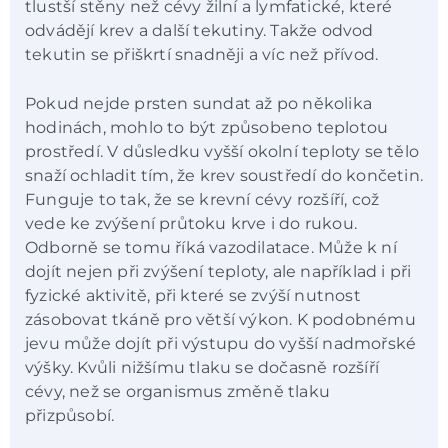
tlustší stěny než cévy žilní a lymfatické, které
odvádějí krev a další tekutiny. Takže odvod
tekutin se přiškrtí snadněji a víc než přívod.
Pokud nejde prsten sundat až po několika
hodinách, mohlo to být způsobeno teplotou
prostředí. V důsledku vyšší okolní teploty se tělo
snaží ochladit tím, že krev soustředí do končetin.
Funguje to tak, že se krevní cévy rozšíří, což
vede ke zvýšení průtoku krve i do rukou.
Odborně se tomu říká vazodilatace. Může k ní
dojít nejen při zvýšení teploty, ale například i při
fyzické aktivitě, při které se zvýší nutnost
zásobovat tkáně pro větší výkon. K podobnému
jevu může dojít při výstupu do vyšší nadmořské
výšky. Kvůli nižšímu tlaku se dočasně rozšíří
cévy, než se organismus změně tlaku
přizpůsobí.