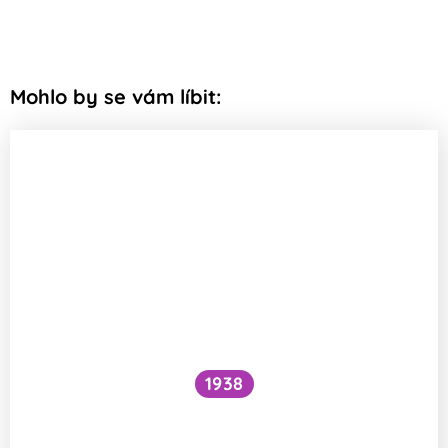
Mohlo by se vám líbit:
1938
Funguje šlehání sněhu z bílků na jiném
principu než šlehačka?