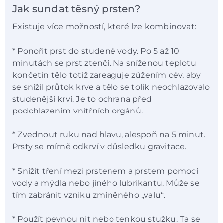
Jak sundat těsný prsten?
Existuje více možností, které lze kombinovat:
* Ponořit prst do studené vody. Po 5 až 10
minutách se prst ztenčí. Na sníženou teplotu
končetin tělo totiž zareaguje zúžením cév, aby
se snížil průtok krve a tělo se tolik neochlazovalo
studenější krví. Je to ochrana před
podchlazením vnitřních orgánů.
* Zvednout ruku nad hlavu, alespoň na 5 minut.
Prsty se mírně odkrví v důsledku gravitace.
* Snížit tření mezi prstenem a prstem pomocí
vody a mýdla nebo jiného lubrikantu. Může se
tím zabránit vzniku zmíněného „valu“.
* Použít pevnou nit nebo tenkou stužku. Ta se