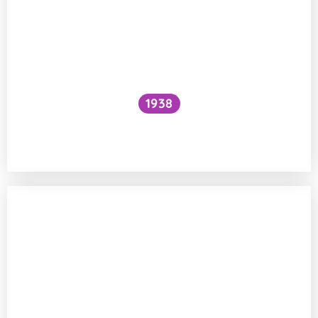
1938
Funguje šlehání sněhu z bílků na jiném
principu než šlehačka?