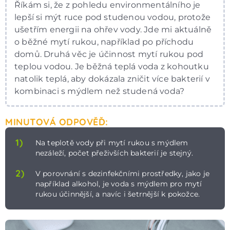
Říkám si, že z pohledu environmentálního je
lepší si mýt ruce pod studenou vodou, protože
ušetřím energii na ohřev vody. Jde mi aktuálně
o běžné mytí rukou, například po příchodu
domů. Druhá věc je účinnost mytí rukou pod
teplou vodou. Je běžná teplá voda z kohoutku
natolik teplá, aby dokázala zničit více bakterií v
kombinaci s mýdlem než studená voda?
MINUTOVÁ ODPOVĚĎ:
1)
Na teplotě vody při mytí rukou s mýdlem
nezáleží, počet přeživších bakterií je stejný.
2)
V porovnání s dezinfekčními prostředky, jako je
například alkohol, je voda s mýdlem pro mytí
rukou účinnější, a navíc i šetrnější k pokožce.