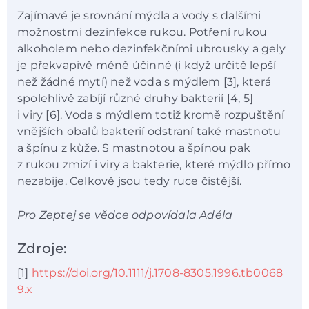
Zajímavé je srovnání mýdla a vody s dalšími
možnostmi dezinfekce rukou. Potření rukou
alkoholem nebo dezinfekčními ubrousky a gely
je překvapivě méně účinné (i když určitě lepší
než žádné mytí) než voda s mýdlem [3], která
spolehlivě zabíjí různé druhy bakterií [4, 5]
i viry [6]. Voda s mýdlem totiž kromě rozpuštění
vnějších obalů bakterií odstraní také mastnotu
a špínu z kůže. S mastnotou a špínou pak
z rukou zmizí i viry a bakterie, které mýdlo přímo
nezabije. Celkově jsou tedy ruce čistější.
Pro Zeptej se vědce odpovídala Adéla
Zdroje:
[1]
https://doi.org/10.1111/j.1708-8305.1996.tb0068
9.x