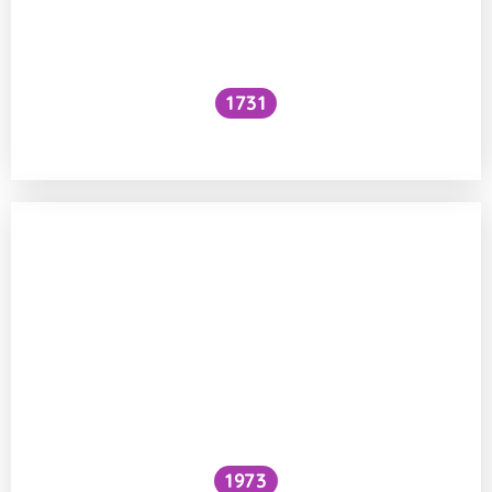
1731
Voní mraky?
1973