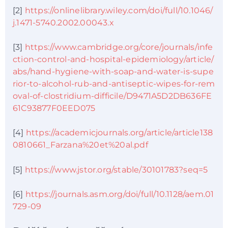
[2]
https://onlinelibrary.wiley.com/doi/full/10.1046/
j.1471-5740.2002.00043.x
[3]
https://www.cambridge.org/core/journals/infe
ction-control-and-hospital-epidemiology/article/
abs/hand-hygiene-with-soap-and-water-is-supe
rior-to-alcohol-rub-and-antiseptic-wipes-for-rem
oval-of-clostridium-difficile/D9471A5D2DB636FE
61C93877F0EED075
[4]
https://academicjournals.org/article/article138
0810661_Farzana%20et%20al.pdf
[5]
https://www.jstor.org/stable/30101783?seq=5
[6]
https://journals.asm.org/doi/full/10.1128/aem.01
729-09