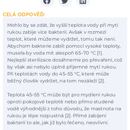
CELÁ ODPOVĚĎ:
Mohlo by se zdát, že vyšší teplota vody při mytí
rukou zabije více bakterií. Avšak v rozmezí
teplot, které můžeme vydržet, tomu tak není.
Abychom bakterie zabili pomocí vysoké teploty,
musela by voda mít alespoň 65–70 °C [1].
Nejlepší sterilizace dosáhneme po převaření, což
by však asi nebylo úplně příjemné mytí rukou.
Při teplotách vody do 45–55 °C, které může
běžný člověk vydržet, na tom nezáleží [2].
Teplota 45–55 °C může být pro mydlení rukou
oproti pokojové teplotě nebo přímo studené
vodě výhodnější z toho důvodu, že mastnota na
rukou je lépe rozpustná [2]. Přímé zabíjení
bakterií to ale, jak již bylo řečeno, neovlivní.