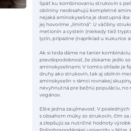
Späť ku kombinovaniu strukovín s peči
obilniny neobsahujú kompletné amin
nejaká aminokyselina je dostupná ib
jej hovoríme „limitná“. U väčšiny str
metionín a cysteín (niekedy tiež tryptof
lyzín, prípadne (napríklad u kukurice a
Ak si teda dáme na tanier kombináciu 
pravdepodobnosť, že získame jedlo s
aminokyselinami. V tomto ohľade je fa
druhy ako strukovín, tak aj obilnín m
aminokyselín v rámci rovnakej skupiny p
nevyhnutná pre bežnú populáciu, no 
vegánov.
Ešte jedna zaujímavosť. V posledných
s obsahom múky zo strukovín, čím sa z
a zlepšujú sa nutričné hodnoty výrob
Poľnohospodárskej univerzity v Nitre,