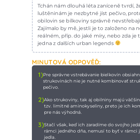
Tchán nám dlouhá léta zaníceně tvrdí, ž
luštěninám je nezbytné jíst pečivo, pro
obilovin se bílkoviny správně nevstřebají
Zajímalo by mě, jestli je to založeno na
reálném, příp. do jaké míry, nebo zda je 
jedna z dalších urban legends
MINUTOVÁ ODPOVĚĎ:
1)
Pre správne vstrebávanie bielkovín obsiah
strukovinách nie je nutné kombinovať stru
pečivo.
2)
Ako strukoviny, tak aj obilniny majú väčši
tzv. limitné aminokyseliny, preto je ich k
pre nás výhodná.
3)
Stačí však, keď ich zaradíme do svojho jedá
rámci jedného dňa, nemusí to byť v rámci
jedla.