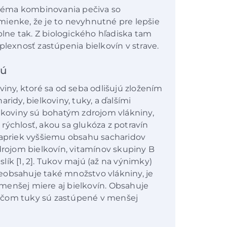
téma kombinovania pečiva so
mienke, že je to nevyhnutné pre lepšie
úplne tak. Z biologického hľadiska tam
plexnosť zastúpenia bielkovín v strave.
jú
viny, ktoré sa od seba odlišujú zložením
ridy, bielkoviny, tuky, a ďalšími
rukoviny sú bohatým zdrojom vlákniny,
. rýchlosť, akou sa glukóza z potravín
napriek vyššiemu obsahu sacharidov
zdrojom bielkovín, vitamínov skupiny B
aslík [1, 2]. Tukov majú (až na výnimky)
eobsahuje také množstvo vlákniny, je
menšej miere aj bielkovín. Obsahuje
 pričom tuky sú zastúpené v menšej