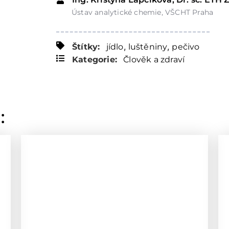
Ústav analytické chemie, VŠCHT Praha
,
,
Štítky:
jídlo
luštěniny
pečivo
Kategorie:
Člověk a zdraví
: