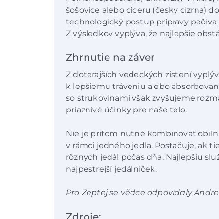
šošovice alebo cíceru (česky cizrna) do
technologický postup prípravy pečiva a
Z výsledkov vyplýva, že najlepšie obstá
Zhrnutie na záver
Z doterajších vedeckých zistení vyplýv
k lepšiemu tráveniu alebo absorbovani
so strukovinami však zvyšujeme rozman
priaznivé účinky pre naše telo.
Nie je pritom nutné kombinovať obiln
v rámci jedného jedla. Postačuje, ak 
rôznych jedál počas dňa. Najlepšiu s
najpestrejší jedálniček.
Pro Zeptej se vědce odpovídaly Andr
Zdroje: