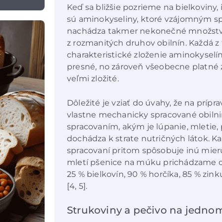
Keď sa bližšie pozrieme na bielkoviny
sú aminokyseliny, ktoré vzájomným spo
nachádza takmer nekonečné množstv
z rozmanitých druhov obilnín. Každá z 
charakteristické zloženie aminokyselín
presné, no zároveň všeobecne platné z
veľmi zložité.
Dôležité je vziať do úvahy, že na prí
vlastne mechanicky spracované obiln
spracovaním, akým je lúpanie, mletie, 
dochádza k strate nutričných látok.
spracovaní pritom spôsobuje inú mieru 
mletí pšenice na múku prichádzame o 
25 % bielkovín, 90 % horčíka, 85 % zin
[4, 5].
Strukoviny a pečivo na jednom