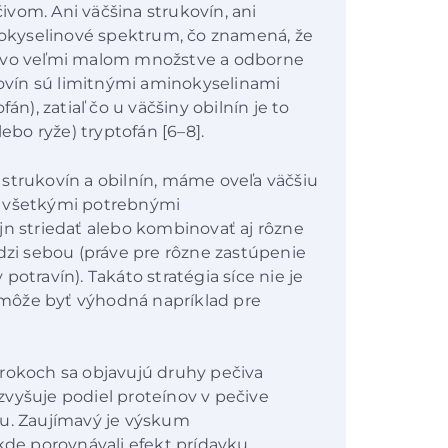
vom. Ani väčšina strukovín, ani
okyselinové spektrum, čo znamená, že
a vo veľmi malom množstve a odborne
ukovín sú limitnými aminokyselinami
án), zatiaľ čo u väčšiny obilnín je to
lebo ryže) tryptofán [6–8].
strukovín a obilnín, máme oveľa väčšiu
o všetkými potrebnými
jn striedať alebo kombinovať aj rôzne
edzi sebou (práve pre rôzne zastúpenie
otravín). Takáto stratégia síce nie je
môže byť výhodná napríklad pre
 rokoch sa objavujú druhy pečiva
vyšuje podiel proteínov v pečive
ku. Zaujímavý je výskum
 kde porovnávali efekt prídavku