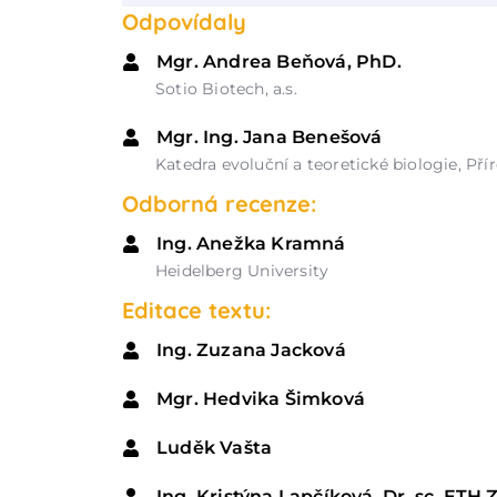
Odpovídaly
Mgr. Andrea Beňová, PhD.
Sotio Biotech, a.s.
Mgr. Ing. Jana Benešová
Katedra evoluční a teoretické biologie, Př
Odborná recenze:
Ing. Anežka Kramná
Heidelberg University
Editace textu:
Ing. Zuzana Jacková
Mgr. Hedvika Šimková
Luděk Vašta
Ing. Kristýna Lapčíková, Dr. sc. ETH 