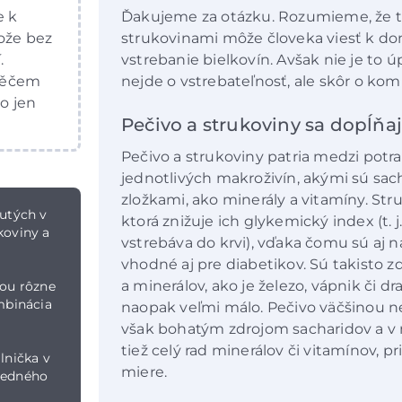
e k
Ďakujeme za otázku. Rozumieme, že 
tože bez
strukovinami môže človeka viesť k do
.
vstrebanie bielkovín. Avšak nie je to 
 něčem
nejde o vstrebateľnosť, ale skôr o kom
to jen
Pečivo a strukoviny sa dopĺňa
Pečivo a strukoviny patria medzi potra
jednotlivých makroživín, akými sú sacha
zložkami, ako minerály a vitamíny. St
nutých v
ktorá znižuje ich glykemický index (t. j
koviny a
vstrebáva do krvi), vďaka čomu sú aj 
vhodné aj pre diabetikov. Sú takisto 
a minerálov, ako je železo, vápnik či dr
nou rôzne
ombinácia
naopak veľmi málo. Pečivo väčšinou n
však bohatým zdrojom sacharidov a v 
tiež celý rad minerálov či vitamínov,
lnička v
miere.
 jedného