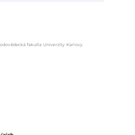
írodovědecká fakulta Univerzity Karlovy
Zürich