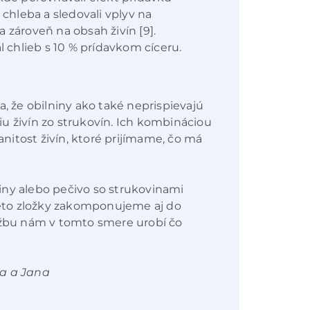
 chleba a sledovali vplyv na
 zároveň na obsah živín [9].
l chlieb s 10 % prídavkom cíceru.
a, že obilniny ako také neprispievajú
u živín zo strukovín. Ich kombináciou
itost živín, ktoré prijímame, čo má
iny alebo pečivo so strukovinami
tieto zložky zakomponujeme aj do
lužbu nám v tomto smere urobí čo
ea a Jana