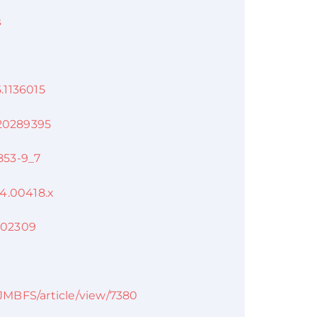
s
5.1136015
320289395
4853-9_7
04.00418.x
2002309
/JMBFS/article/view/7380