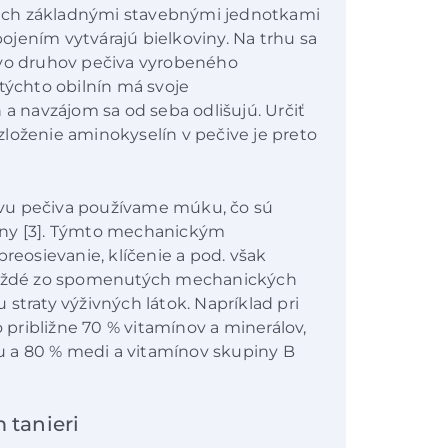
, ich základnými stavebnými jednotkami
jením vytvárajú bielkoviny. Na trhu sa
o druhov pečiva vyrobeného
týchto obilnín má svoje
 a navzájom sa od seba odlišujú. Určiť
loženie aminokyselín v pečive je preto
pravu pečiva používame múku, čo sú
iny [3]. Týmto mechanickým
preosievanie, klíčenie a pod. však
 Každé zo spomenutých mechanických
straty výživných látok. Napríklad pri
približne 70 % vitamínov a minerálov,
ku a 80 % medi a vitamínov skupiny B
 tanieri