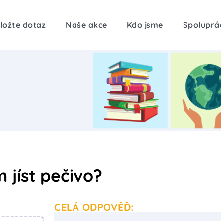
ložte dotaz
Naše akce
Kdo jsme
Spoluprá
 jíst pečivo?
CELÁ ODPOVĚĎ: