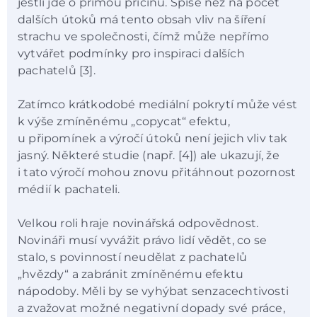
jestli jde o přímou příčinu. Spíše než na počet
dalších útoků má tento obsah vliv na šíření
strachu ve společnosti, čímž může nepřímo
vytvářet podmínky pro inspiraci dalších
pachatelů [3].
Zatímco krátkodobé mediální pokrytí může vést
k výše zmíněnému „copycat“ efektu,
u připomínek a výročí útoků není jejich vliv tak
jasný. Některé studie (např. [4]) ale ukazují, že
i tato výročí mohou znovu přitáhnout pozornost
médií k pachateli.
Velkou roli hraje novinářská odpovědnost.
Novináři musí vyvážit právo lidí vědět, co se
stalo, s povinností neudělat z pachatelů
„hvězdy“ a zabránit zmíněnému efektu
nápodoby. Měli by se vyhýbat senzacechtivosti
a zvažovat možné negativní dopady své práce,