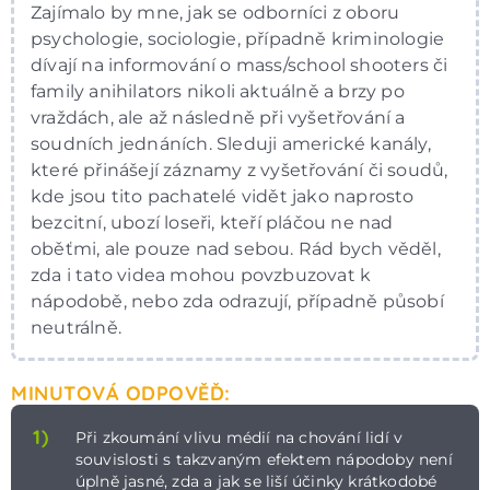
Zajímalo by mne, jak se odborníci z oboru
psychologie, sociologie, případně kriminologie
dívají na informování o mass/school shooters či
family anihilators nikoli aktuálně a brzy po
vraždách, ale až následně při vyšetřování a
soudních jednáních. Sleduji americké kanály,
které přinášejí záznamy z vyšetřování či soudů,
kde jsou tito pachatelé vidět jako naprosto
bezcitní, ubozí loseři, kteří pláčou ne nad
oběťmi, ale pouze nad sebou. Rád bych věděl,
zda i tato videa mohou povzbuzovat k
nápodobě, nebo zda odrazují, případně působí
neutrálně.
MINUTOVÁ ODPOVĚĎ:
1)
Při zkoumání vlivu médií na chování lidí v
souvislosti s takzvaným efektem nápodoby není
úplně jasné, zda a jak se liší účinky krátkodobé