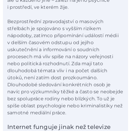
ale u každého jiné – záleží na jeho psychice
i prostředí, ve kterém žije.
Bezprostřední zpravodajství o masových
střelbách je spojováno s vyšším rizikem
nápodoby, zatímco připomínání událostí médii
v delším časovém odstupu od jejího
uskutečnění a informování o soudních
procesech má vliv spíše na názory veřejnosti
nebo politická rozhodnutí. Zda mají tato
dlouhodobá témata vliv i na počet dalších
útoků, není zatím dost prozkoumáno.
Dlouhodobé sledování konkrétních osob je
navíc pro výzkumníky těžké a často se neobejde
bez spolupráce rodiny nebo blízkých. To už je
spíše oblast psychologie nebo kriminalistiky než
samotné mediální práce.
Internet funguje jinak než televize