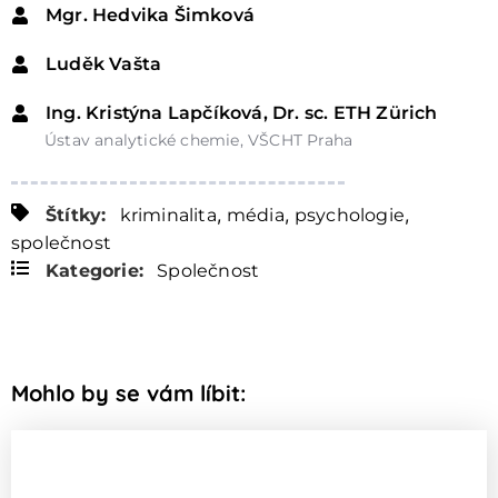
Mgr. Hedvika Šimková
Luděk Vašta
Ing. Kristýna Lapčíková, Dr. sc. ETH Zürich
Ústav analytické chemie, VŠCHT Praha
,
,
,
Štítky:
kriminalita
média
psychologie
společnost
Kategorie:
Společnost
Mohlo by se vám líbit: