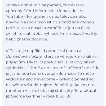
Je také dobré mít na paměti, že některé
způsoby šíření informací – třeba videa na
YouTube – fungují jinak než televize nebo
noviny. Na sociálních sítích si totiž lidé mohou
tvořit vlastní obsah a zaměřit se jen na úzký
okruh témat, třeba výhradně na masové vraždy
nebo známé zločince.
V Česku je například populární podcast
Opravdové zločiny,
který se věnuje kriminálním
případům. Diváci či posluchači si takový obsah
vyhledávají cíleně a opakovaně, přičemž ne vždy
je jasné, zda tvůrci ověřují informace. To může –
vědomě nebo nevědomě – ovlivnit pohled lidí
na svět a vzbudit dojem, že násilí je kolem nás
mnohem víc, než ukazují statistiky. To prokázal
již George Gerbner v roce 1969 [8].