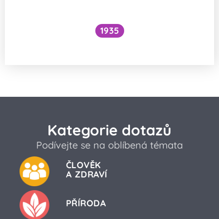
1935
Proč někdo kýchá tak hlasitě a s křikem?
Kategorie dotazů
Podívejte se na oblíbená témata
ČLOVĚK
A ZDRAVÍ
PŘÍRODA