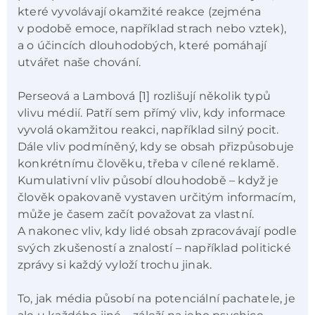
které vyvolávají okamžité reakce (zejména
v podobě emoce, například strach nebo vztek),
a o účincích dlouhodobých, které pomáhají
utvářet naše chování.
Perseová a Lambová [1] rozlišují několik typů
vlivu médií. Patří sem přímý vliv, kdy informace
vyvolá okamžitou reakci, například silný pocit.
Dále vliv podmíněný, kdy se obsah přizpůsobuje
konkrétnímu člověku, třeba v cílené reklamě.
Kumulativní vliv působí dlouhodobě – když je
člověk opakovaně vystaven určitým informacím,
může je časem začít považovat za vlastní.
A nakonec vliv, kdy lidé obsah zpracovávají podle
svých zkušeností a znalostí – například politické
zprávy si každý vyloží trochu jinak.
To, jak média působí na potenciální pachatele, je