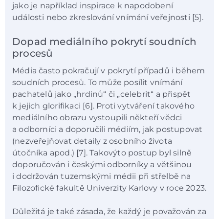
jako je například inspirace k napodobení
události nebo zkreslování vnímání veřejnosti [5].
Dopad mediálního pokrytí soudních
procesů
Média často pokračují v pokrytí případů i během
soudních procesů. To může posílit vnímání
pachatelů jako „hrdinů“ či „celebrit“ a přispět
k jejich glorifikaci [6]. Proti vytváření takového
mediálního obrazu vystoupili někteří vědci
a odborníci a doporučili médiím, jak postupovat
(nezveřejňovat detaily z osobního života
útočníka apod.) [7]. Takovýto postup byl silně
doporučován i českými odborníky a většinou
i dodržován tuzemskými médii při střelbě na
Filozofické fakultě Univerzity Karlovy v roce 2023.
Důležitá je také zásada, že každý je považován za