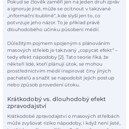
Pokud se člověk zaměří jen na jeden druh zpráv
a ignoruje jiné, může se ocitnout v takzvané
„informační bublině“, kde slyší jen to, co
potvrzuje jeho názor. To je příklad právě
dlouhodobého účinku působení médií.
Důležitým pojmem spojeným s plánováním
masových střeleb je takzvaný „copycat efekt“ –
tedy efekt nápodoby [2]. Tato teorie říká, že
někteří lidé, kteří plánují útok, se mohou
prostřednictvím médií inspirovat činy jiných
pachatelů a snažit se napodobit jejich postup
nebo způsob provedení útoku.
Krátkodobý vs. dlouhodobý efekt
zpravodajství
Krátkodobé zpravodajství o masových střelbách
může zvyšovat riziko nápodoby, i když není jisté,