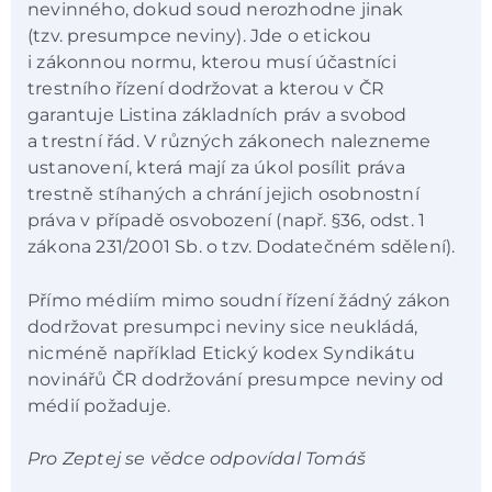
nevinného, dokud soud nerozhodne jinak
(tzv. presumpce neviny). Jde o etickou
i zákonnou normu, kterou musí účastníci
trestního řízení dodržovat a kterou v ČR
garantuje Listina základních práv a svobod
a trestní řád. V různých zákonech nalezneme
ustanovení, která mají za úkol posílit práva
trestně stíhaných a chrání jejich osobnostní
práva v případě osvobození (např. §36, odst. 1
zákona 231/2001 Sb. o tzv. Dodatečném sdělení).
Přímo médiím mimo soudní řízení žádný zákon
dodržovat presumpci neviny sice neukládá,
nicméně například Etický kodex Syndikátu
novinářů ČR dodržování presumpce neviny od
médií požaduje.
Pro Zeptej se vědce odpovídal Tomáš