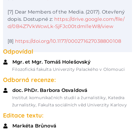
[7] Dear Members of the Media. (2017). Otevřený
dopis. Dostupné z:
https://drive.google.com/file/
d/0B4Z7VkWcwLk-SjFJc00tdmI1eW8/view
[8]
https://doi.org/10.1177/000271627038800108
Odpovídal
Mgr. et Mgr. Tomáš Holešovský
Filozofická fakulta Univerzity Palackého v Olomouci
Odborná recenze:
doc. PhDr. Barbora Osvaldová
Institut komunikačních studií a žurnalistiky, Katedra
žurnalistky, Fakulta sociálních věd Univerzity Karlovy
Editace textu:
Markéta Brůnová