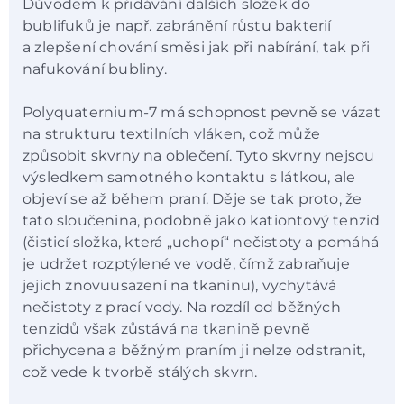
Důvodem k přidávání dalších složek do
bublifuků je např. zabránění růstu bakterií
a zlepšení chování směsi jak při nabírání, tak při
nafukování bubliny.
Polyquaternium-7 má schopnost pevně se vázat
na strukturu textilních vláken, což může
způsobit skvrny na oblečení. Tyto skvrny nejsou
výsledkem samotného kontaktu s látkou, ale
objeví se až během praní. Děje se tak proto, že
tato sloučenina, podobně jako kationtový tenzid
(čisticí složka, která „uchopí“ nečistoty a pomáhá
je udržet rozptýlené ve vodě, čímž zabraňuje
jejich znovuusazení na tkaninu), vychytává
nečistoty z prací vody. Na rozdíl od běžných
tenzidů však zůstává na tkanině pevně
přichycena a běžným praním ji nelze odstranit,
což vede k tvorbě stálých skvrn.