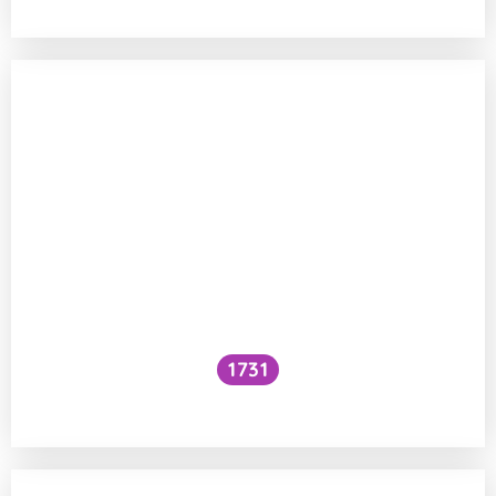
1731
Voní mraky?