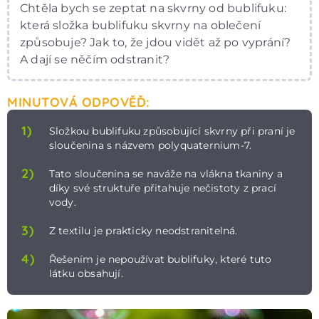
Chtěla bych se zeptat na skvrny od bublifuku:
která složka bublifuku skvrny na oblečení
způsobuje? Jak to, že jdou vidět až po vyprání?
A dají se něčím odstranit?
MINUTOVÁ ODPOVĚĎ:
1)
Složkou bublifuku způsobující skvrny při praní je
sloučenina s názvem polyquaternium-7.
2)
Tato sloučenina se naváže na vlákna tkaniny a
díky své struktuře přitahuje nečistoty z prací
vody.
3)
Z textilu je prakticky neodstranitelná.
4)
Řešením je nepoužívat bublifuky, které tuto
látku obsahují.