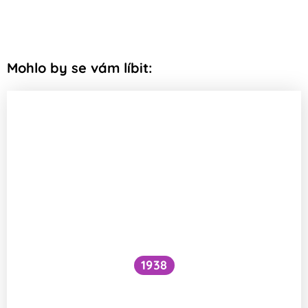
Mohlo by se vám líbit:
1938
Funguje šlehání sněhu z bílků na jiném
principu než šlehačka?