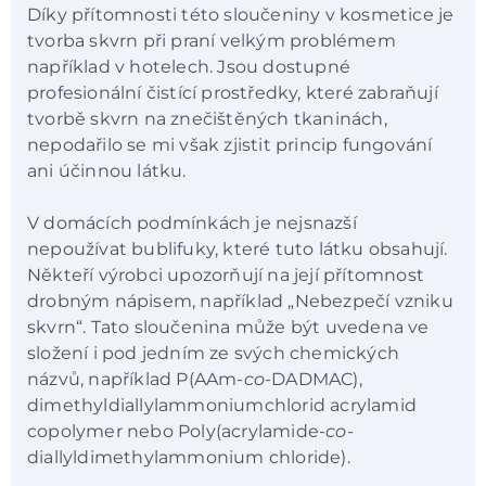
Díky přítomnosti této sloučeniny v kosmetice je
tvorba skvrn při praní velkým problémem
například v hotelech. Jsou dostupné
profesionální čistící prostředky, které zabraňují
tvorbě skvrn na znečištěných tkaninách,
nepodařilo se mi však zjistit princip fungování
ani účinnou látku.
V domácích podmínkách je nejsnazší
nepoužívat bublifuky, které tuto látku obsahují.
Někteří výrobci upozorňují na její přítomnost
drobným nápisem, například „Nebezpečí vzniku
skvrn“. Tato sloučenina může být uvedena ve
složení i pod jedním ze svých chemických
názvů, například P(AAm-
co
-DADMAC),
dimethyldiallylammoniumchlorid acrylamid
copolymer nebo Poly(acrylamide-
co
-
diallyldimethylammonium chloride).