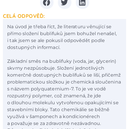
CELÁ ODPOVĚĎ:
Na úvod je třeba říct, že literaturu věnující se
přímo složení bublifuků jsem bohužel nenašel,
i tak jsem se ale pokusil odpovědět podle
dostupných informací.
Základní směs na bublifuky (voda, jar, glycerin)
skvrny nezpůsobuje. Složení jednotlivých
komerčně dostupných bublifuků se liší, přičemž
problematickou složkou je chemická sloučenina
s názvem polyquaternium-7. To je ve vodě
rozpustný polymer, což znamená, že jde
o dlouhou molekulu vytvořenou opakujícími se
stavebními bloky. Tato chemikálie se běžně
využívá v šamponech a kondicionérech
a považuje se za zdravotně nezávadnou.