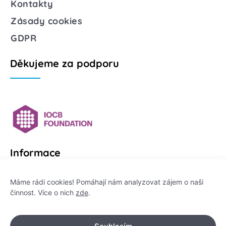
Kontakty
Zásady cookies
GDPR
Děkujeme za podporu
Informace
Platformu Zeptej se vědce provozuje:
Máme rádi cookies! Pomáhají nám analyzovat zájem o naši
činnost. Více o nich
zde
.
Institut pro komunikaci vědy, z. ú.
IČO: 178 47 389