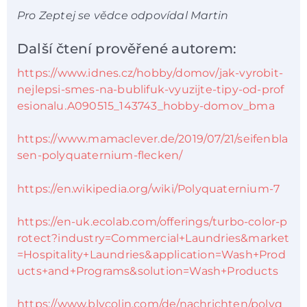
Pro Zeptej se vědce odpovídal Martin
Další čtení prověřené autorem:
https://www.idnes.cz/hobby/domov/jak-vyrobit-
nejlepsi-smes-na-bublifuk-vyuzijte-tipy-od-prof
esionalu.A090515_143743_hobby-domov_bma
https://www.mamaclever.de/2019/07/21/seifenbla
sen-polyquaternium-flecken/
https://en.wikipedia.org/wiki/Polyquaternium-7
https://en-uk.ecolab.com/offerings/turbo-color-p
rotect?industry=Commercial+Laundries&market
=Hospitality+Laundries&application=Wash+Prod
ucts+and+Programs&solution=Wash+Products
https://www.blycolin.com/de/nachrichten/polyq