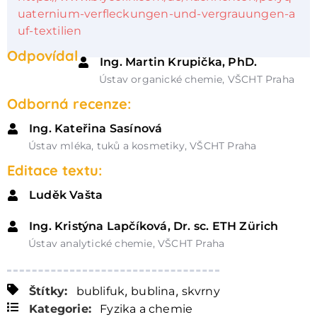
uaternium-verfleckungen-und-vergrauungen-a
uf-textilien
Odpovídal
Ing. Martin Krupička, PhD.
Ústav organické chemie, VŠCHT Praha
Odborná recenze:
Ing. Kateřina Sasínová
Ústav mléka, tuků a kosmetiky, VŠCHT Praha
Editace textu:
Luděk Vašta
Ing. Kristýna Lapčíková, Dr. sc. ETH Zürich
Ústav analytické chemie, VŠCHT Praha
,
,
Štítky:
bublifuk
bublina
skvrny
Kategorie:
Fyzika a chemie